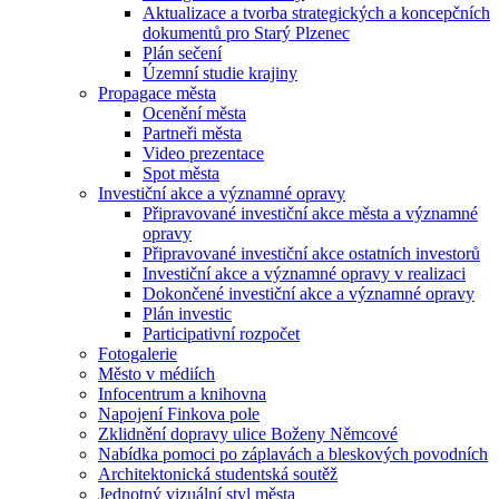
Aktualizace a tvorba strategických a koncepčních
dokumentů pro Starý Plzenec
Plán sečení
Územní studie krajiny
Propagace města
Ocenění města
Partneři města
Video prezentace
Spot města
Investiční akce a významné opravy
Připravované investiční akce města a významné
opravy
Připravované investiční akce ostatních investorů
Investiční akce a významné opravy v realizaci
Dokončené investiční akce a významné opravy
Plán investic
Participativní rozpočet
Fotogalerie
Město v médiích
Infocentrum a knihovna
Napojení Finkova pole
Zklidnění dopravy ulice Boženy Němcové
Nabídka pomoci po záplavách a bleskových povodních
Architektonická studentská soutěž
Jednotný vizuální styl města