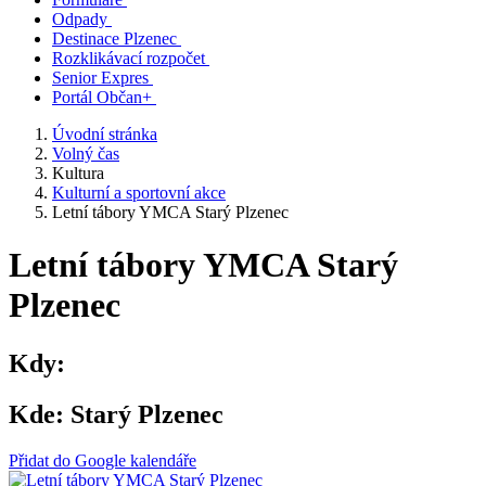
Odpady
Destinace Plzenec
Rozklikávací rozpočet
Senior Expres
Portál Občan+
Úvodní stránka
Volný čas
Kultura
Kulturní a sportovní akce
Letní tábory YMCA Starý Plzenec
Letní tábory YMCA Starý
Plzenec
Kdy:
Kde:
Starý Plzenec
Přidat do Google kalendáře