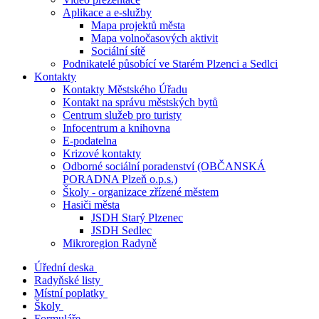
Aplikace a e-služby
Mapa projektů města
Mapa volnočasových aktivit
Sociální sítě
Podnikatelé působící ve Starém Plzenci a Sedlci
Kontakty
Kontakty Městského Úřadu
Kontakt na správu městských bytů
Centrum služeb pro turisty
Infocentrum a knihovna
E-podatelna
Krizové kontakty
Odborné sociální poradenství (OBČANSKÁ
PORADNA Plzeň o.p.s.)
Školy - organizace zřízené městem
Hasiči města
JSDH Starý Plzenec
JSDH Sedlec
Mikroregion Radyně
Úřední deska
Radyňské listy
Místní poplatky
Školy
Formuláře