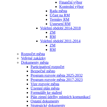
Finanční výbor
Kontrolní výbor
Rada města
Účast na RM
Termíny RM
Usnesení RM
Volební období 2014-2018
ZM
RM
Volební období 2011-2014
ZM
RM
Rozpočet města
Veřejné zakázky
Dokumenty města
Participativní rozpočet
Bezpečné město
Program rozvoje města 2025-2032
Program rozvoje města 2017-2023
Vize rozvoje města
Územní plán města
Formuláře ke stažení
Plán zimní údržby místních komunikací
Ostatní dokumenty
Strategické dokumenty