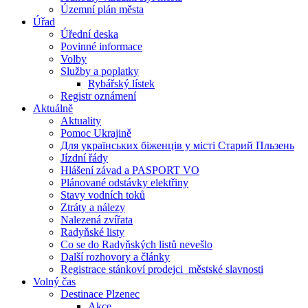
Územní plán města
Úřad
Úřední deska
Povinné informace
Volby
Služby a poplatky
Rybářský lístek
Registr oznámení
Aktuálně
Aktuality
Pomoc Ukrajině
Для українських біженців у місті Старий Пльзень
Jízdní řády
Hlášení závad a PASPORT VO
Plánované odstávky elektřiny
Stavy vodních toků
Ztráty a nálezy
Nalezená zvířata
Radyňské listy
Co se do Radyňských listů nevešlo
Další rozhovory a články
Registrace stánkoví prodejci_městské slavnosti
Volný čas
Destinace Plzenec
Akce