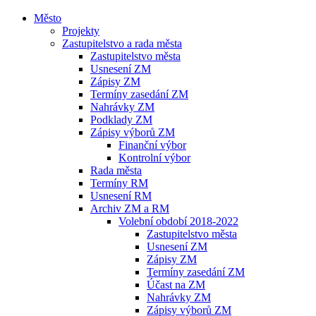
Město
Projekty
Zastupitelstvo a rada města
Zastupitelstvo města
Usnesení ZM
Zápisy ZM
Termíny zasedání ZM
Nahrávky ZM
Podklady ZM
Zápisy výborů ZM
Finanční výbor
Kontrolní výbor
Rada města
Termíny RM
Usnesení RM
Archiv ZM a RM
Volební období 2018-2022
Zastupitelstvo města
Usnesení ZM
Zápisy ZM
Termíny zasedání ZM
Účast na ZM
Nahrávky ZM
Zápisy výborů ZM