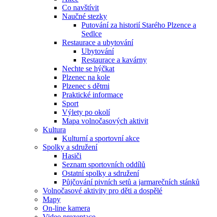
Co navštívit
Naučné stezky
Putování za historií Starého Plzence a
Sedlce
Restaurace a ubytování
Ubytování
Restaurace a kavárny
Nechte se hýčkat
Plzenec na kole
Plzenec s dětmi
Praktické informace
Sport
Výlety po okolí
Mapa volnočasových aktivit
Kultura
Kulturní a sportovní akce
Spolky a sdružení
Hasiči
Seznam sportovních oddílů
Ostatní spolky a sdružení
Půjčování pivních setů a jarmarečních stánků
Volnočasové aktivity pro děti a dospělé
Mapy
On-line kamera
Video prezentace