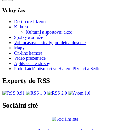
Volný čas
Destinace Plzenec
Kultura
Kulturní a sportovní akce
Spolky a sdružení
Volnočasové aktivity pro děti a dospělé
Mapy
On-line kamera
Video prezentace
Aplikace a e-služby
Podnikatelé působící ve Starém Plzenci a Sedlci
Exporty do RSS
Sociální sítě