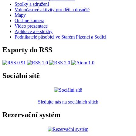
Spolky a sdružení
Volnočasové aktivity pro děti a dospělé
Mapy
On-line kamera
Video prezentace
Aplikace a e-služby
Podnikatelé působící ve Starém Plzenci a Sedlci
Exporty do RSS
Sociální sítě
Sledujte nás na sociálních sítích
Rezervační systém