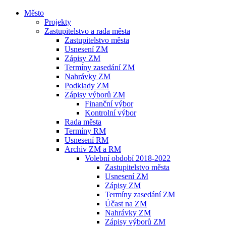
Město
Projekty
Zastupitelstvo a rada města
Zastupitelstvo města
Usnesení ZM
Zápisy ZM
Termíny zasedání ZM
Nahrávky ZM
Podklady ZM
Zápisy výborů ZM
Finanční výbor
Kontrolní výbor
Rada města
Termíny RM
Usnesení RM
Archiv ZM a RM
Volební období 2018-2022
Zastupitelstvo města
Usnesení ZM
Zápisy ZM
Termíny zasedání ZM
Účast na ZM
Nahrávky ZM
Zápisy výborů ZM