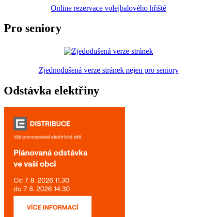
Online rezervace volejbalového hřiště
Pro seniory
Zjednodušená verze stránek nejen pro seniory
Odstávka elektřiny