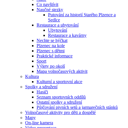
Co navštívit
Naučné stezky
Putování za historií Starého Plzence a
Sedlce
Restaurace a ubytování
Ubytování
Restaurace a kavárny
Nechte se hýčkat
Plzenec na kole
Plzenec s dětmi
Praktické informace
Sport
Výlety po okolí
Mapa volnočasových aktivit
Kultura
Kulturní a sportovní akce
Spolky a sdružení
Hasiči
Seznam sportovních oddílů
Ostatní spolky a sdružení
Půjčování pivních setů a jarmarečních stánků
Volnočasové aktivity pro děti a dospělé
Mapy
On-line kamera
Video prezentace