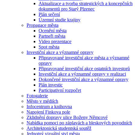
Aktualizace a tvorba strategických a koncepčních
dokumentů pro Starý Plzenec
Plán sečení
Územní studie krajiny
Propagace města
Ocenění města
Partneři města
Video prezentace
Spot města
Investiční akce a významné opravy
Připravované investiční akce města a významné
opravy
Připravované investiční akce ostatních investorů
Investiční akce a významné opravy v realizaci
Dokončené investiční akce a významné opravy
Plán investic
Participativní rozpočet
Fotogalerie
Město v médiích
Infocentrum a knihovna
Napojení Finkova pole
Zklidnění dopravy ulice Boženy Němcové
Nabídka pomoci po záplavách a bleskových povodních
Architektonická studentská soutěž
Jednotný vizuální styl města