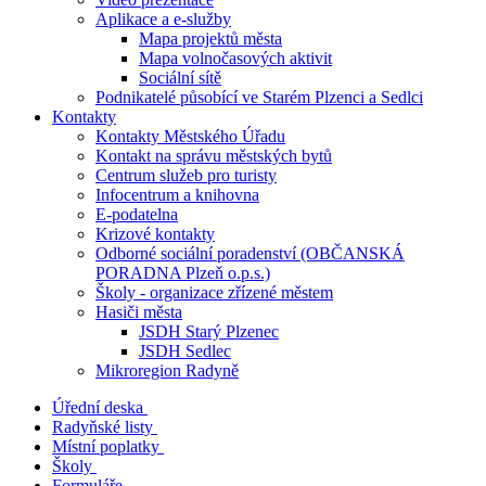
Aplikace a e-služby
Mapa projektů města
Mapa volnočasových aktivit
Sociální sítě
Podnikatelé působící ve Starém Plzenci a Sedlci
Kontakty
Kontakty Městského Úřadu
Kontakt na správu městských bytů
Centrum služeb pro turisty
Infocentrum a knihovna
E-podatelna
Krizové kontakty
Odborné sociální poradenství (OBČANSKÁ
PORADNA Plzeň o.p.s.)
Školy - organizace zřízené městem
Hasiči města
JSDH Starý Plzenec
JSDH Sedlec
Mikroregion Radyně
Úřední deska
Radyňské listy
Místní poplatky
Školy
Formuláře