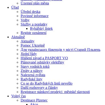
Územní plán města
Úřad
Úřední deska
Povinné informace
Volby
Služby a poplatky
Rybářský lístek
Registr oznámení
Aktuálně
Aktuality
Pomoc Ukrajině
Для українських біженців у місті Старий Пльзень
Jízdní řády
Hlášení závad a PASPORT VO
Plánované odstávky elektřiny
Stavy vodních toků
Ztráty a nálezy
Nalezená zvířata
Radyňské listy
Co se do Radyňských listů nevešlo
Další rozhovory a články
Registrace stánkoví prodejci_městské slavnosti
Volný čas
Destinace Plzenec
Akce