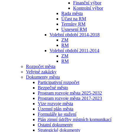
Finanční výbor
Kontrolní výbor
Rada města
Účast na RM
Termíny RM
Usnesení RM
Volební období 2014-2018
ZM
RM
Volební období 2011-2014
ZM
RM
Rozpočet města
Veřejné zakázky
Dokumenty města
Participativní rozpočet
Bezpečné město
Program rozvoje města 2025-2032
Program rozvoje města 2017-2023
Vize rozvoje města
Územní plán města
Formuláře ke stažení
Plán zimní údržby místních komunikací
Ostatní dokumenty
Strategické dokumenty