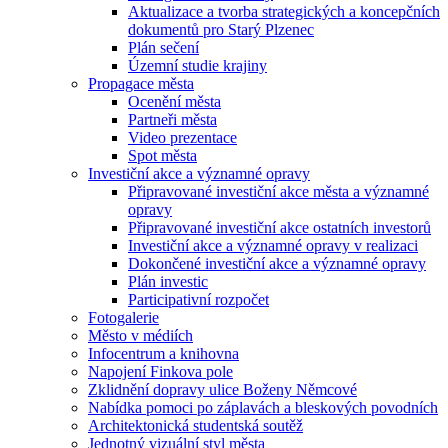
Aktualizace a tvorba strategických a koncepčních
dokumentů pro Starý Plzenec
Plán sečení
Územní studie krajiny
Propagace města
Ocenění města
Partneři města
Video prezentace
Spot města
Investiční akce a významné opravy
Připravované investiční akce města a významné
opravy
Připravované investiční akce ostatních investorů
Investiční akce a významné opravy v realizaci
Dokončené investiční akce a významné opravy
Plán investic
Participativní rozpočet
Fotogalerie
Město v médiích
Infocentrum a knihovna
Napojení Finkova pole
Zklidnění dopravy ulice Boženy Němcové
Nabídka pomoci po záplavách a bleskových povodních
Architektonická studentská soutěž
Jednotný vizuální styl města