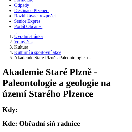
Odpady
Destinace Plzenec
Rozklikávací rozpočet
Senior Expres
Portál Občan+
Úvodní stránka
Volný čas
Kultura
Kulturní a sportovní akce
Akademie Staré Plzně - Paleontologie a ...
Akademie Staré Plzně -
Paleontologie a geologie na
území Starého Plzence
Kdy:
Kde:
Obřadní síň radnice