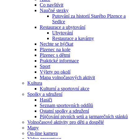
Co navštívit
Naučné stezky
Putování za historií Starého Plzence a
Sedlce
Restaurace a ubytování
Ubytování
Restaurace a kavárny
Nechte se hýčkat
Plzenec na kole
Plzenec s dětmi
Praktické informace
Sport
Výlety po okolí
Mapa volnočasových aktivit
Kultura
Kulturní a sportovní akce
Spolky a sdružení
Hasiči
Seznam sportovních oddílů
Ostatní spolky a sdružení
Půjčování pivních setů a jarmarečních stánků
Volnočasové aktivity pro děti a dospělé
Mapy
On-line kamera
Video prezentace