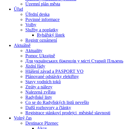
Územní plán města
Úřad
Úřední deska
Povinné informace
Volby
Služby a poplatky
Rybářský lístek
Registr oznámení
Aktuálně
Aktuality
Pomoc Ukrajině
Для українських біженців у місті Старий Пльзень
Jízdní řády
Hlášení závad a PASPORT VO
Plánované odstávky elektřiny
Stavy vodních toků
Ztráty a nálezy
Nalezená zvířata
Radyňské listy
Co se do Radyňských listů nevešlo
Další rozhovory a články
Registrace stánkoví prodejci_městské slavnosti
Volný čas
Destinace Plzenec
Akce