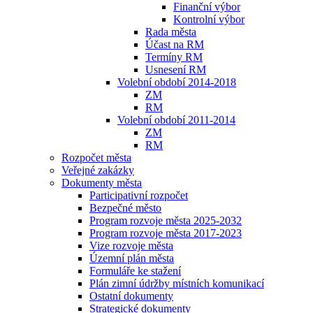
Finanční výbor
Kontrolní výbor
Rada města
Účast na RM
Termíny RM
Usnesení RM
Volební období 2014-2018
ZM
RM
Volební období 2011-2014
ZM
RM
Rozpočet města
Veřejné zakázky
Dokumenty města
Participativní rozpočet
Bezpečné město
Program rozvoje města 2025-2032
Program rozvoje města 2017-2023
Vize rozvoje města
Územní plán města
Formuláře ke stažení
Plán zimní údržby místních komunikací
Ostatní dokumenty
Strategické dokumenty