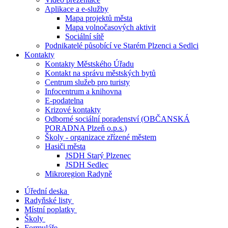
Aplikace a e-služby
Mapa projektů města
Mapa volnočasových aktivit
Sociální sítě
Podnikatelé působící ve Starém Plzenci a Sedlci
Kontakty
Kontakty Městského Úřadu
Kontakt na správu městských bytů
Centrum služeb pro turisty
Infocentrum a knihovna
E-podatelna
Krizové kontakty
Odborné sociální poradenství (OBČANSKÁ
PORADNA Plzeň o.p.s.)
Školy - organizace zřízené městem
Hasiči města
JSDH Starý Plzenec
JSDH Sedlec
Mikroregion Radyně
Úřední deska
Radyňské listy
Místní poplatky
Školy
Formuláře