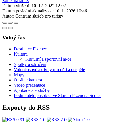
Sdílet na síti X
Datum vložení:
16. 12. 2025 12:02
Datum poslední aktualizace:
10. 1. 2026 10:46
Autor:
Centrum služeb pro turisty
Volný čas
Destinace Plzenec
Kultura
Kulturní a sportovní akce
Spolky a sdružení
Volnočasové aktivity pro děti a dospělé
Mapy
On-line kamera
Video prezentace
Aplikace a e-služby
Podnikatelé působící ve Starém Plzenci a Sedlci
Exporty do RSS