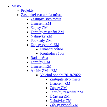
Město
Projekty
Zastupitelstvo a rada města
Zastupitelstvo města
Usnesení ZM
Zápisy ZM
Termíny zasedání ZM
Nahrávky ZM
Podklady ZM
Zápisy výborů ZM
Finanční výbor
Kontrolní výbor
Rada města
Termíny RM
Usnesení RM
Archiv ZM a RM
Volební období 2018-2022
Zastupitelstvo města
Usnesení ZM
Zápisy ZM
Termíny zasedání ZM
Účast na ZM
Nahrávky ZM
Zápisy výborů ZM