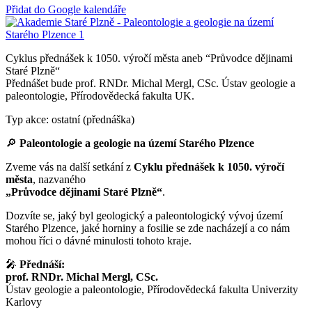
Přidat do Google kalendáře
Cyklus přednášek k 1050. výročí města aneb “Průvodce dějinami
Staré Plzně“
Přednášet bude prof. RNDr. Michal Mergl, CSc. Ústav geologie a
paleontologie, Přírodovědecká fakulta UK.
Typ akce: ostatní (přednáška)
🔎
Paleontologie a geologie na území Starého Plzence
Zveme vás na další setkání z
Cyklu přednášek k 1050. výročí
města
, nazvaného
„Průvodce dějinami Staré Plzně“
.
Dozvíte se, jaký byl geologický a paleontologický vývoj území
Starého Plzence, jaké horniny a fosilie se zde nacházejí a co nám
mohou říci o dávné minulosti tohoto kraje.
🎤
Přednáší:
prof. RNDr. Michal Mergl, CSc.
Ústav geologie a paleontologie, Přírodovědecká fakulta Univerzity
Karlovy