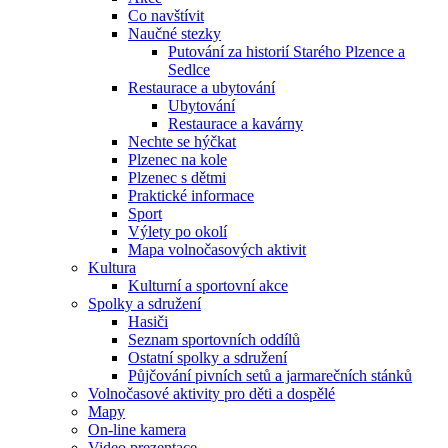
Co navštívit
Naučné stezky
Putování za historií Starého Plzence a
Sedlce
Restaurace a ubytování
Ubytování
Restaurace a kavárny
Nechte se hýčkat
Plzenec na kole
Plzenec s dětmi
Praktické informace
Sport
Výlety po okolí
Mapa volnočasových aktivit
Kultura
Kulturní a sportovní akce
Spolky a sdružení
Hasiči
Seznam sportovních oddílů
Ostatní spolky a sdružení
Půjčování pivních setů a jarmarečních stánků
Volnočasové aktivity pro děti a dospělé
Mapy
On-line kamera
Video prezentace