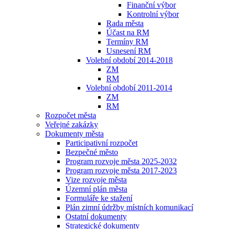
Finanční výbor
Kontrolní výbor
Rada města
Účast na RM
Termíny RM
Usnesení RM
Volební období 2014-2018
ZM
RM
Volební období 2011-2014
ZM
RM
Rozpočet města
Veřejné zakázky
Dokumenty města
Participativní rozpočet
Bezpečné město
Program rozvoje města 2025-2032
Program rozvoje města 2017-2023
Vize rozvoje města
Územní plán města
Formuláře ke stažení
Plán zimní údržby místních komunikací
Ostatní dokumenty
Strategické dokumenty