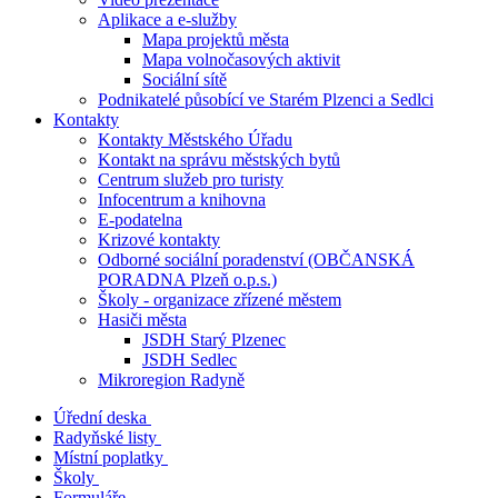
Aplikace a e-služby
Mapa projektů města
Mapa volnočasových aktivit
Sociální sítě
Podnikatelé působící ve Starém Plzenci a Sedlci
Kontakty
Kontakty Městského Úřadu
Kontakt na správu městských bytů
Centrum služeb pro turisty
Infocentrum a knihovna
E-podatelna
Krizové kontakty
Odborné sociální poradenství (OBČANSKÁ
PORADNA Plzeň o.p.s.)
Školy - organizace zřízené městem
Hasiči města
JSDH Starý Plzenec
JSDH Sedlec
Mikroregion Radyně
Úřední deska
Radyňské listy
Místní poplatky
Školy
Formuláře