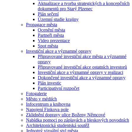
Aktualizace a tvorba strategických a koncepčních
dokumentů pro Starý Plzenec
Plán sečení
Územní studie krajiny
Propagace města
Ocenění města
Partneři města
Video prezentace
Spot města
Investiční akce a významné opravy
Připravované investiční akce města a významné
opravy
Připravované investiční akce ostatních investorů
Investiční akce a významné opravy v realizaci
Dokončené investiční akce a významné opravy
Plán investic
Participativní rozpočet
Fotogalerie
Město v médiích
Infocentrum a knihovna
Napojení Finkova pole
Zklidnění dopravy ulice Boženy Němcové
Nabídka pomoci po záplavách a bleskových povodních
Architektonická studentská soutěž
Jednotný vizuální styl města