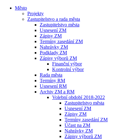
Město
Projekty
Zastupitelstvo a rada města
Zastupitelstvo města
Usnesení ZM
Zápisy ZM
Termíny zasedání ZM
Nahrávky ZM
Podklady ZM
Zápisy výborů ZM
Finanční výbor
Kontrolní výbor
Rada města
Termíny RM
Usnesení RM
Archiv ZM a RM
Volební období 2018-2022
Zastupitelstvo města
Usnesení ZM
Zápisy ZM
Termíny zasedání ZM
Účast na ZM
Nahrávky ZM
Zápisy výborů ZM