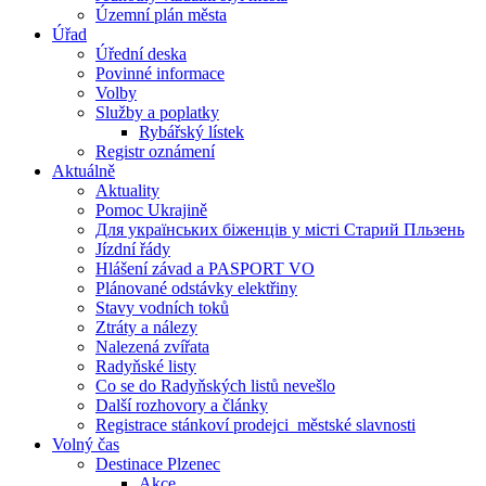
Územní plán města
Úřad
Úřední deska
Povinné informace
Volby
Služby a poplatky
Rybářský lístek
Registr oznámení
Aktuálně
Aktuality
Pomoc Ukrajině
Для українських біженців у місті Старий Пльзень
Jízdní řády
Hlášení závad a PASPORT VO
Plánované odstávky elektřiny
Stavy vodních toků
Ztráty a nálezy
Nalezená zvířata
Radyňské listy
Co se do Radyňských listů nevešlo
Další rozhovory a články
Registrace stánkoví prodejci_městské slavnosti
Volný čas
Destinace Plzenec
Akce