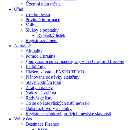
Územní plán města
Úřad
Úřední deska
Povinné informace
Volby
Služby a poplatky
Rybářský lístek
Registr oznámení
Aktuálně
Aktuality
Pomoc Ukrajině
Для українських біженців у місті Старий Пльзень
Jízdní řády
Hlášení závad a PASPORT VO
Plánované odstávky elektřiny
Stavy vodních toků
Ztráty a nálezy
Nalezená zvířata
Radyňské listy
Co se do Radyňských listů nevešlo
Další rozhovory a články
Registrace stánkoví prodejci_městské slavnosti
Volný čas
Destinace Plzenec
Akce