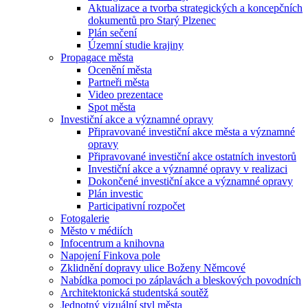
Aktualizace a tvorba strategických a koncepčních
dokumentů pro Starý Plzenec
Plán sečení
Územní studie krajiny
Propagace města
Ocenění města
Partneři města
Video prezentace
Spot města
Investiční akce a významné opravy
Připravované investiční akce města a významné
opravy
Připravované investiční akce ostatních investorů
Investiční akce a významné opravy v realizaci
Dokončené investiční akce a významné opravy
Plán investic
Participativní rozpočet
Fotogalerie
Město v médiích
Infocentrum a knihovna
Napojení Finkova pole
Zklidnění dopravy ulice Boženy Němcové
Nabídka pomoci po záplavách a bleskových povodních
Architektonická studentská soutěž
Jednotný vizuální styl města