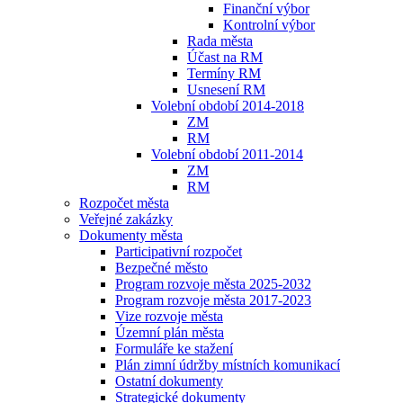
Finanční výbor
Kontrolní výbor
Rada města
Účast na RM
Termíny RM
Usnesení RM
Volební období 2014-2018
ZM
RM
Volební období 2011-2014
ZM
RM
Rozpočet města
Veřejné zakázky
Dokumenty města
Participativní rozpočet
Bezpečné město
Program rozvoje města 2025-2032
Program rozvoje města 2017-2023
Vize rozvoje města
Územní plán města
Formuláře ke stažení
Plán zimní údržby místních komunikací
Ostatní dokumenty
Strategické dokumenty