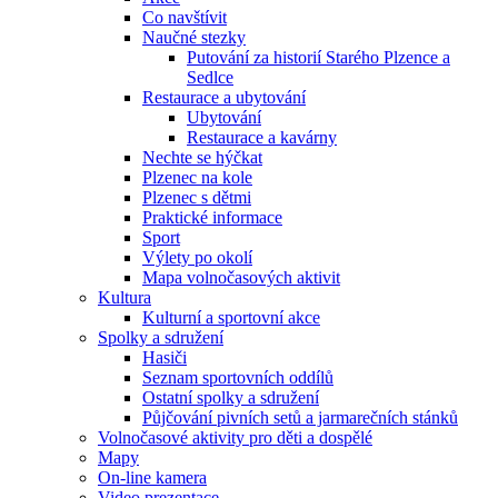
Co navštívit
Naučné stezky
Putování za historií Starého Plzence a
Sedlce
Restaurace a ubytování
Ubytování
Restaurace a kavárny
Nechte se hýčkat
Plzenec na kole
Plzenec s dětmi
Praktické informace
Sport
Výlety po okolí
Mapa volnočasových aktivit
Kultura
Kulturní a sportovní akce
Spolky a sdružení
Hasiči
Seznam sportovních oddílů
Ostatní spolky a sdružení
Půjčování pivních setů a jarmarečních stánků
Volnočasové aktivity pro děti a dospělé
Mapy
On-line kamera
Video prezentace