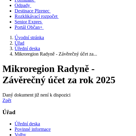
Odpady
Destinace Plzenec
Rozklikávací rozpočet
Senior Expres
Portál Občan+
Úvodní stránka
Úřad
Úřední deska
Mikroregion Radyně - Závěrečný účet za...
Mikroregion Radyně -
Závěrečný účet za rok 2025
Daný dokument již není k dispozici
Zpět
Úřad
Úřední deska
Povinné informace
Volby