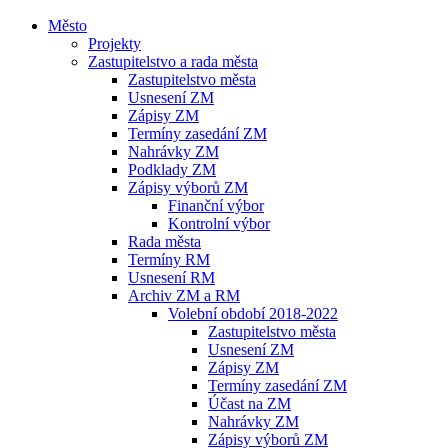
Město
Projekty
Zastupitelstvo a rada města
Zastupitelstvo města
Usnesení ZM
Zápisy ZM
Termíny zasedání ZM
Nahrávky ZM
Podklady ZM
Zápisy výborů ZM
Finanční výbor
Kontrolní výbor
Rada města
Termíny RM
Usnesení RM
Archiv ZM a RM
Volební období 2018-2022
Zastupitelstvo města
Usnesení ZM
Zápisy ZM
Termíny zasedání ZM
Účast na ZM
Nahrávky ZM
Zápisy výborů ZM