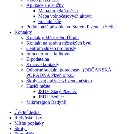
Aplikace a e-služby
Mapa projektů města
Mapa volnočasových aktivit
Sociální sítě
Podnikatelé působící ve Starém Plzenci a Sedlci
Kontakty
Kontakty Městského Úřadu
Kontakt na správu městských bytů
Centrum služeb pro turisty
Infocentrum a knihovna
E-podatelna
Krizové kontakty
Odborné sociální poradenství (OBČANSKÁ
PORADNA Plzeň o.p.s.)
Školy - organizace zřízené městem
Hasiči města
JSDH Starý Plzenec
JSDH Sedlec
Mikroregion Radyně
Úřední deska
Radyňské listy
Místní poplatky
Školy
Formuláře