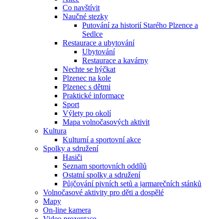
Co navštívit
Naučné stezky
Putování za historií Starého Plzence a
Sedlce
Restaurace a ubytování
Ubytování
Restaurace a kavárny
Nechte se hýčkat
Plzenec na kole
Plzenec s dětmi
Praktické informace
Sport
Výlety po okolí
Mapa volnočasových aktivit
Kultura
Kulturní a sportovní akce
Spolky a sdružení
Hasiči
Seznam sportovních oddílů
Ostatní spolky a sdružení
Půjčování pivních setů a jarmarečních stánků
Volnočasové aktivity pro děti a dospělé
Mapy
On-line kamera
Video prezentace