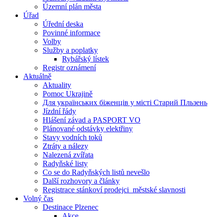
Územní plán města
Úřad
Úřední deska
Povinné informace
Volby
Služby a poplatky
Rybářský lístek
Registr oznámení
Aktuálně
Aktuality
Pomoc Ukrajině
Для українських біженців у місті Старий Пльзень
Jízdní řády
Hlášení závad a PASPORT VO
Plánované odstávky elektřiny
Stavy vodních toků
Ztráty a nálezy
Nalezená zvířata
Radyňské listy
Co se do Radyňských listů nevešlo
Další rozhovory a články
Registrace stánkoví prodejci_městské slavnosti
Volný čas
Destinace Plzenec
Akce