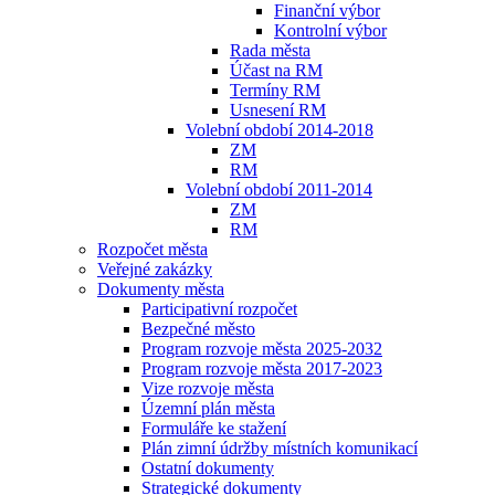
Finanční výbor
Kontrolní výbor
Rada města
Účast na RM
Termíny RM
Usnesení RM
Volební období 2014-2018
ZM
RM
Volební období 2011-2014
ZM
RM
Rozpočet města
Veřejné zakázky
Dokumenty města
Participativní rozpočet
Bezpečné město
Program rozvoje města 2025-2032
Program rozvoje města 2017-2023
Vize rozvoje města
Územní plán města
Formuláře ke stažení
Plán zimní údržby místních komunikací
Ostatní dokumenty
Strategické dokumenty