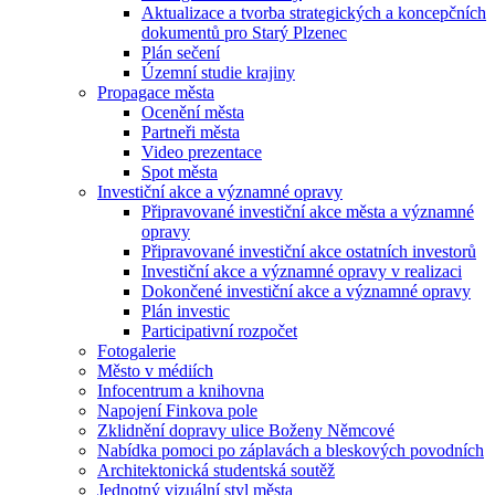
Aktualizace a tvorba strategických a koncepčních
dokumentů pro Starý Plzenec
Plán sečení
Územní studie krajiny
Propagace města
Ocenění města
Partneři města
Video prezentace
Spot města
Investiční akce a významné opravy
Připravované investiční akce města a významné
opravy
Připravované investiční akce ostatních investorů
Investiční akce a významné opravy v realizaci
Dokončené investiční akce a významné opravy
Plán investic
Participativní rozpočet
Fotogalerie
Město v médiích
Infocentrum a knihovna
Napojení Finkova pole
Zklidnění dopravy ulice Boženy Němcové
Nabídka pomoci po záplavách a bleskových povodních
Architektonická studentská soutěž
Jednotný vizuální styl města