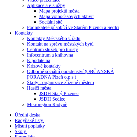
Aplikace a e-služby
Mapa projektů města
Mapa volnočasových aktivit
Sociální sítě
Podnikatelé působící ve Starém Plzenci a Sedlci
Kontakty
Kontakty Městského Úřadu
Kontakt na správu městských bytů
Centrum služeb pro turisty
Infocentrum a knihovna
E-podatelna
Krizové kontakty
Odborné sociální poradenství (OBČANSKÁ
PORADNA Plzeň o.p.s.)
Školy - organizace zřízené městem
Hasiči města
JSDH Starý Plzenec
JSDH Sedlec
Mikroregion Radyně
Úřední deska
Radyňské listy
Místní poplatky
Školy
Formuláře