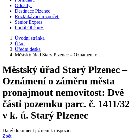
Odpady
Destinace Plzenec
Rozklikávací rozpočet
Senior Expres
Portál Občan+
Úvodní stránka
Úřad
Úřední deska
Městský úřad Starý Plzenec – Oznámení o...
Městský úřad Starý Plzenec –
Oznámení o záměru města
pronajmout nemovitost: Dvě
části pozemku parc. č. 1411/32
v k. ú. Starý Plzenec
Daný dokument již není k dispozici
Zpět