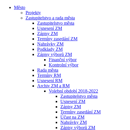
Město
Projekty
Zastupitelstvo a rada města
Zastupitelstvo města
Usnesení ZM
Zápisy ZM
Termíny zasedání ZM
Nahrávky ZM
Podklady ZM
Zápisy výborů ZM
Finanční výbor
Kontrolní výbor
Rada města
Termíny RM
Usnesení RM
Archiv ZM a RM
Volební období 2018-2022
Zastupitelstvo města
Usnesení ZM
Zápisy ZM
Termíny zasedání ZM
Účast na ZM
Nahrávky ZM
Zápisy výborů ZM