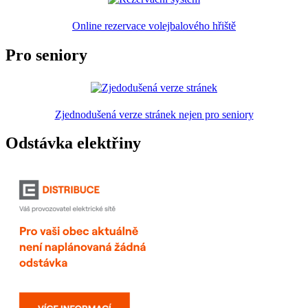
Online rezervace volejbalového hřiště
Pro seniory
Zjednodušená verze stránek nejen pro seniory
Odstávka elektřiny