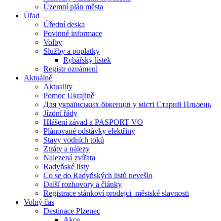
Územní plán města
Úřad
Úřední deska
Povinné informace
Volby
Služby a poplatky
Rybářský lístek
Registr oznámení
Aktuálně
Aktuality
Pomoc Ukrajině
Для українських біженців у місті Старий Пльзень
Jízdní řády
Hlášení závad a PASPORT VO
Plánované odstávky elektřiny
Stavy vodních toků
Ztráty a nálezy
Nalezená zvířata
Radyňské listy
Co se do Radyňských listů nevešlo
Další rozhovory a články
Registrace stánkoví prodejci_městské slavnosti
Volný čas
Destinace Plzenec
Akce