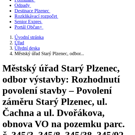
Odpady
Destinace Plzenec
Rozklikávací rozpočet
Senior Expres
Portál Občan+
Úvodní stránka
Úřad
Úřední deska
Městský úřad Starý Plzenec, odbor...
Městský úřad Starý Plzenec,
odbor výstavby: Rozhodnutí
povolení stavby – Povolení
záměru Starý Plzenec, ul.
Čachna a ul. Dvořákova,
obnova VO na pozemku parc.