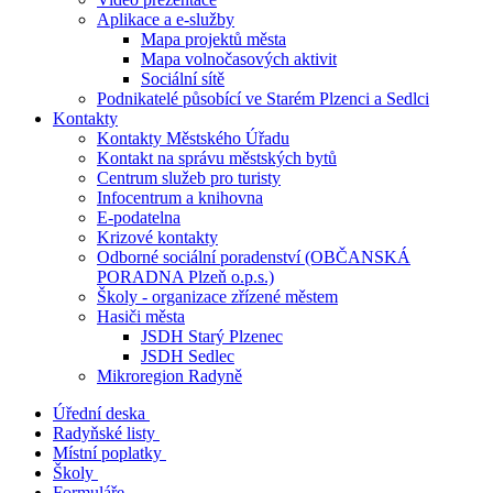
Aplikace a e-služby
Mapa projektů města
Mapa volnočasových aktivit
Sociální sítě
Podnikatelé působící ve Starém Plzenci a Sedlci
Kontakty
Kontakty Městského Úřadu
Kontakt na správu městských bytů
Centrum služeb pro turisty
Infocentrum a knihovna
E-podatelna
Krizové kontakty
Odborné sociální poradenství (OBČANSKÁ
PORADNA Plzeň o.p.s.)
Školy - organizace zřízené městem
Hasiči města
JSDH Starý Plzenec
JSDH Sedlec
Mikroregion Radyně
Úřední deska
Radyňské listy
Místní poplatky
Školy
Formuláře