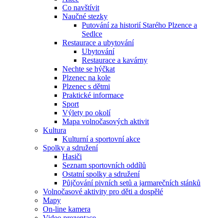
Co navštívit
Naučné stezky
Putování za historií Starého Plzence a
Sedlce
Restaurace a ubytování
Ubytování
Restaurace a kavárny
Nechte se hýčkat
Plzenec na kole
Plzenec s dětmi
Praktické informace
Sport
Výlety po okolí
Mapa volnočasových aktivit
Kultura
Kulturní a sportovní akce
Spolky a sdružení
Hasiči
Seznam sportovních oddílů
Ostatní spolky a sdružení
Půjčování pivních setů a jarmarečních stánků
Volnočasové aktivity pro děti a dospělé
Mapy
On-line kamera
Video prezentace