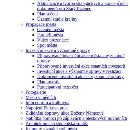
Aktualizace a tvorba strategických a koncepčních
dokumentů pro Starý Plzenec
Plán sečení
Územní studie krajiny
Propagace města
Ocenění města
Partneři města
Video prezentace
Spot města
Investiční akce a významné opravy
Připravované investiční akce města a významné
opravy
Připravované investiční akce ostatních investorů
Investiční akce a významné opravy v realizaci
Dokončené investiční akce a významné opravy
Plán investic
Participativní rozpočet
Fotogalerie
Město v médiích
Infocentrum a knihovna
Napojení Finkova pole
Zklidnění dopravy ulice Boženy Němcové
Nabídka pomoci po záplavách a bleskových povodních
Architektonická studentská soutěž
Jednotný vizuální styl města