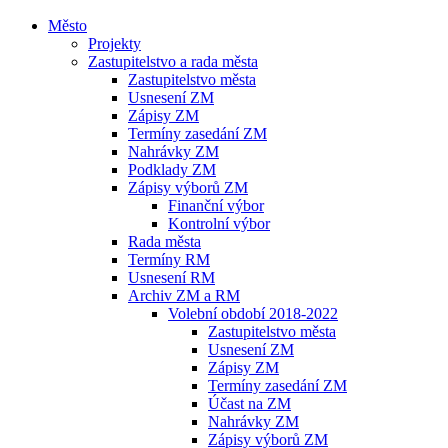
Město
Projekty
Zastupitelstvo a rada města
Zastupitelstvo města
Usnesení ZM
Zápisy ZM
Termíny zasedání ZM
Nahrávky ZM
Podklady ZM
Zápisy výborů ZM
Finanční výbor
Kontrolní výbor
Rada města
Termíny RM
Usnesení RM
Archiv ZM a RM
Volební období 2018-2022
Zastupitelstvo města
Usnesení ZM
Zápisy ZM
Termíny zasedání ZM
Účast na ZM
Nahrávky ZM
Zápisy výborů ZM