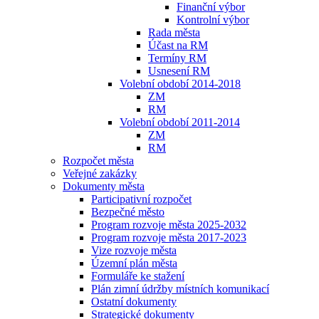
Finanční výbor
Kontrolní výbor
Rada města
Účast na RM
Termíny RM
Usnesení RM
Volební období 2014-2018
ZM
RM
Volební období 2011-2014
ZM
RM
Rozpočet města
Veřejné zakázky
Dokumenty města
Participativní rozpočet
Bezpečné město
Program rozvoje města 2025-2032
Program rozvoje města 2017-2023
Vize rozvoje města
Územní plán města
Formuláře ke stažení
Plán zimní údržby místních komunikací
Ostatní dokumenty
Strategické dokumenty