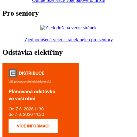
Online rezervace volejbalového hřiště
Pro seniory
Zjednodušená verze stránek nejen pro seniory
Odstávka elektřiny