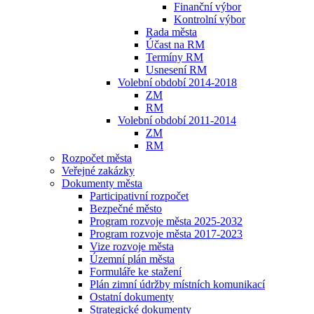
Finanční výbor
Kontrolní výbor
Rada města
Účast na RM
Termíny RM
Usnesení RM
Volební období 2014-2018
ZM
RM
Volební období 2011-2014
ZM
RM
Rozpočet města
Veřejné zakázky
Dokumenty města
Participativní rozpočet
Bezpečné město
Program rozvoje města 2025-2032
Program rozvoje města 2017-2023
Vize rozvoje města
Územní plán města
Formuláře ke stažení
Plán zimní údržby místních komunikací
Ostatní dokumenty
Strategické dokumenty