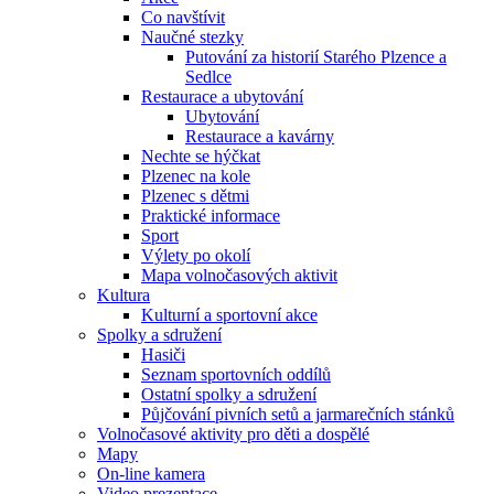
Co navštívit
Naučné stezky
Putování za historií Starého Plzence a
Sedlce
Restaurace a ubytování
Ubytování
Restaurace a kavárny
Nechte se hýčkat
Plzenec na kole
Plzenec s dětmi
Praktické informace
Sport
Výlety po okolí
Mapa volnočasových aktivit
Kultura
Kulturní a sportovní akce
Spolky a sdružení
Hasiči
Seznam sportovních oddílů
Ostatní spolky a sdružení
Půjčování pivních setů a jarmarečních stánků
Volnočasové aktivity pro děti a dospělé
Mapy
On-line kamera
Video prezentace