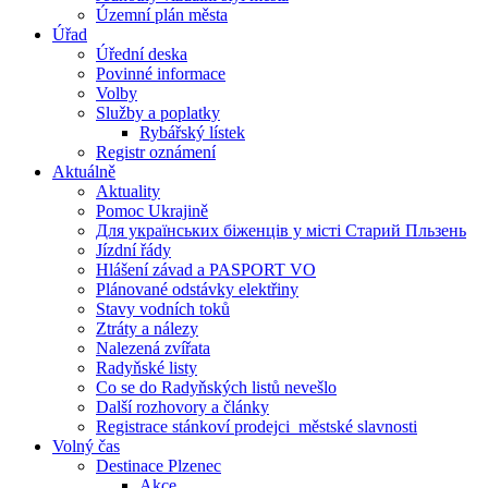
Územní plán města
Úřad
Úřední deska
Povinné informace
Volby
Služby a poplatky
Rybářský lístek
Registr oznámení
Aktuálně
Aktuality
Pomoc Ukrajině
Для українських біженців у місті Старий Пльзень
Jízdní řády
Hlášení závad a PASPORT VO
Plánované odstávky elektřiny
Stavy vodních toků
Ztráty a nálezy
Nalezená zvířata
Radyňské listy
Co se do Radyňských listů nevešlo
Další rozhovory a články
Registrace stánkoví prodejci_městské slavnosti
Volný čas
Destinace Plzenec
Akce