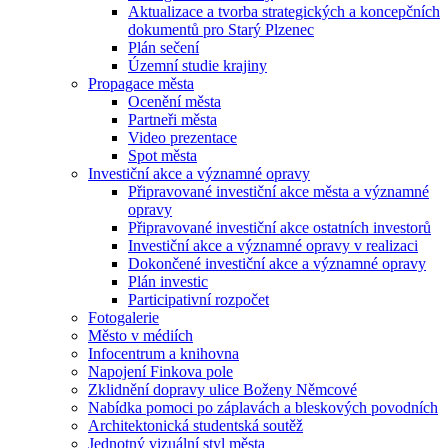
Aktualizace a tvorba strategických a koncepčních
dokumentů pro Starý Plzenec
Plán sečení
Územní studie krajiny
Propagace města
Ocenění města
Partneři města
Video prezentace
Spot města
Investiční akce a významné opravy
Připravované investiční akce města a významné
opravy
Připravované investiční akce ostatních investorů
Investiční akce a významné opravy v realizaci
Dokončené investiční akce a významné opravy
Plán investic
Participativní rozpočet
Fotogalerie
Město v médiích
Infocentrum a knihovna
Napojení Finkova pole
Zklidnění dopravy ulice Boženy Němcové
Nabídka pomoci po záplavách a bleskových povodních
Architektonická studentská soutěž
Jednotný vizuální styl města