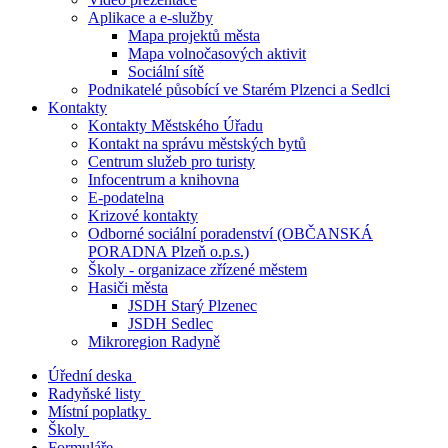
Aplikace a e-služby
Mapa projektů města
Mapa volnočasových aktivit
Sociální sítě
Podnikatelé působící ve Starém Plzenci a Sedlci
Kontakty
Kontakty Městského Úřadu
Kontakt na správu městských bytů
Centrum služeb pro turisty
Infocentrum a knihovna
E-podatelna
Krizové kontakty
Odborné sociální poradenství (OBČANSKÁ
PORADNA Plzeň o.p.s.)
Školy - organizace zřízené městem
Hasiči města
JSDH Starý Plzenec
JSDH Sedlec
Mikroregion Radyně
Úřední deska
Radyňské listy
Místní poplatky
Školy
Formuláře