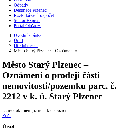
Odpady
Destinace Plzenec
Rozklikávací rozpočet
Senior Expres
Portál Občan+
Úvodní stránka
Úřad
Úřední deska
Město Starý Plzenec – Oznámení o...
Město Starý Plzenec –
Oznámení o prodeji části
nemovitosti/pozemku parc. č.
2212 v k. ú. Starý Plzenec
Daný dokument již není k dispozici
Zpět
Úřad