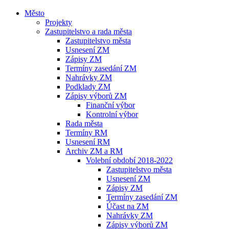
Město
Projekty
Zastupitelstvo a rada města
Zastupitelstvo města
Usnesení ZM
Zápisy ZM
Termíny zasedání ZM
Nahrávky ZM
Podklady ZM
Zápisy výborů ZM
Finanční výbor
Kontrolní výbor
Rada města
Termíny RM
Usnesení RM
Archiv ZM a RM
Volební období 2018-2022
Zastupitelstvo města
Usnesení ZM
Zápisy ZM
Termíny zasedání ZM
Účast na ZM
Nahrávky ZM
Zápisy výborů ZM