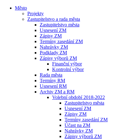
Město
Projekty
Zastupitelstvo a rada města
Zastupitelstvo města
Usnesení ZM
Zápisy ZM
Termíny zasedání ZM
Nahrávky ZM
Podklady ZM
Zápisy výborů ZM
Finanční výbor
Kontrolní výbor
Rada města
Termíny RM
Usnesení RM
Archiv ZM a RM
Volební období 2018-2022
Zastupitelstvo města
Usnesení ZM
Zápisy ZM
Termíny zasedání ZM
Účast na ZM
Nahrávky ZM
Zápisy výborů ZM