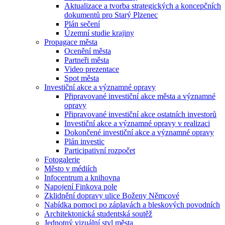
Aktualizace a tvorba strategických a koncepčních
dokumentů pro Starý Plzenec
Plán sečení
Územní studie krajiny
Propagace města
Ocenění města
Partneři města
Video prezentace
Spot města
Investiční akce a významné opravy
Připravované investiční akce města a významné
opravy
Připravované investiční akce ostatních investorů
Investiční akce a významné opravy v realizaci
Dokončené investiční akce a významné opravy
Plán investic
Participativní rozpočet
Fotogalerie
Město v médiích
Infocentrum a knihovna
Napojení Finkova pole
Zklidnění dopravy ulice Boženy Němcové
Nabídka pomoci po záplavách a bleskových povodních
Architektonická studentská soutěž
Jednotný vizuální styl města