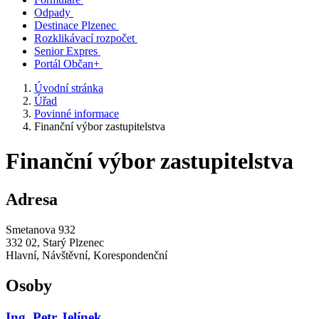
Odpady
Destinace Plzenec
Rozklikávací rozpočet
Senior Expres
Portál Občan+
Úvodní stránka
Úřad
Povinné informace
Finanční výbor zastupitelstva
Finanční výbor zastupitelstva
Adresa
Smetanova 932
332 02, Starý Plzenec
Hlavní, Návštěvní, Korespondenční
Osoby
Ing. Petr Jelínek