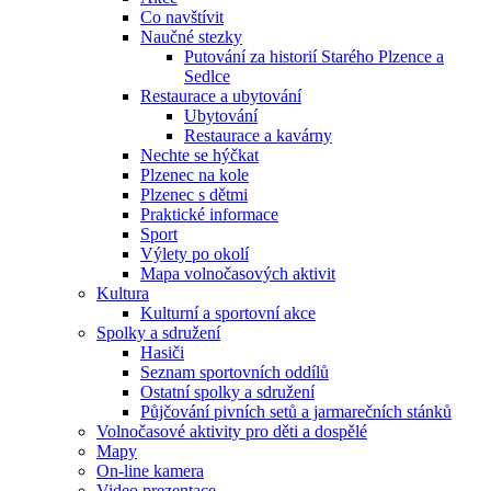
Co navštívit
Naučné stezky
Putování za historií Starého Plzence a
Sedlce
Restaurace a ubytování
Ubytování
Restaurace a kavárny
Nechte se hýčkat
Plzenec na kole
Plzenec s dětmi
Praktické informace
Sport
Výlety po okolí
Mapa volnočasových aktivit
Kultura
Kulturní a sportovní akce
Spolky a sdružení
Hasiči
Seznam sportovních oddílů
Ostatní spolky a sdružení
Půjčování pivních setů a jarmarečních stánků
Volnočasové aktivity pro děti a dospělé
Mapy
On-line kamera
Video prezentace