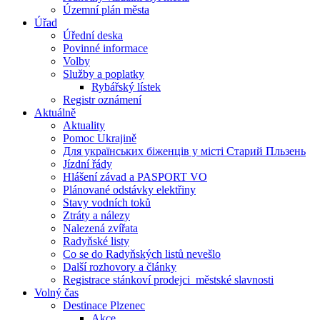
Územní plán města
Úřad
Úřední deska
Povinné informace
Volby
Služby a poplatky
Rybářský lístek
Registr oznámení
Aktuálně
Aktuality
Pomoc Ukrajině
Для українських біженців у місті Старий Пльзень
Jízdní řády
Hlášení závad a PASPORT VO
Plánované odstávky elektřiny
Stavy vodních toků
Ztráty a nálezy
Nalezená zvířata
Radyňské listy
Co se do Radyňských listů nevešlo
Další rozhovory a články
Registrace stánkoví prodejci_městské slavnosti
Volný čas
Destinace Plzenec
Akce