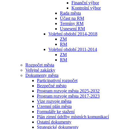
Finanční výbor
Kontrolní výbor
Rada města
Účast na RM
Termíny RM
Usnesení RM
Volební období 2014-2018
ZM
RM
Volební období 2011-2014
ZM
RM
Rozpočet města
Veřejné zakázky
Dokumenty města
Participativní rozpočet
Bezpečné město
Program rozvoje města 2025-2032
Program rozvoje města 2017-2023
Vize rozvoje města
Územní plán města
Formuláře ke stažení
Plán zimní údržby místních komunikací
Ostatní dokumenty
Strategické dokumenty