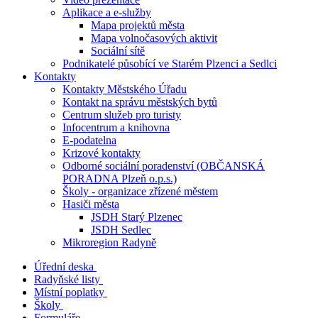
Aplikace a e-služby
Mapa projektů města
Mapa volnočasových aktivit
Sociální sítě
Podnikatelé působící ve Starém Plzenci a Sedlci
Kontakty
Kontakty Městského Úřadu
Kontakt na správu městských bytů
Centrum služeb pro turisty
Infocentrum a knihovna
E-podatelna
Krizové kontakty
Odborné sociální poradenství (OBČANSKÁ
PORADNA Plzeň o.p.s.)
Školy - organizace zřízené městem
Hasiči města
JSDH Starý Plzenec
JSDH Sedlec
Mikroregion Radyně
Úřední deska
Radyňské listy
Místní poplatky
Školy
Formuláře