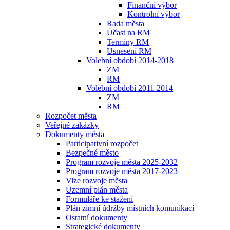
Finanční výbor
Kontrolní výbor
Rada města
Účast na RM
Termíny RM
Usnesení RM
Volební období 2014-2018
ZM
RM
Volební období 2011-2014
ZM
RM
Rozpočet města
Veřejné zakázky
Dokumenty města
Participativní rozpočet
Bezpečné město
Program rozvoje města 2025-2032
Program rozvoje města 2017-2023
Vize rozvoje města
Územní plán města
Formuláře ke stažení
Plán zimní údržby místních komunikací
Ostatní dokumenty
Strategické dokumenty