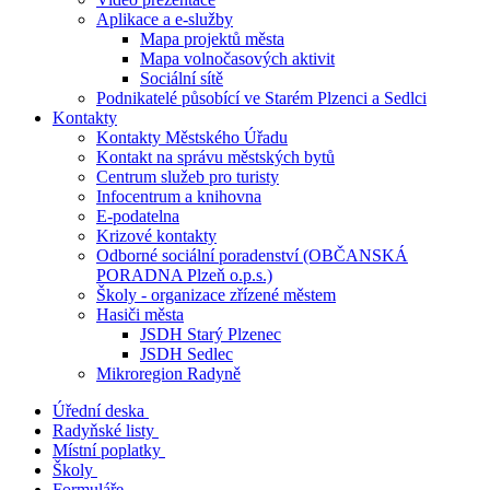
Aplikace a e-služby
Mapa projektů města
Mapa volnočasových aktivit
Sociální sítě
Podnikatelé působící ve Starém Plzenci a Sedlci
Kontakty
Kontakty Městského Úřadu
Kontakt na správu městských bytů
Centrum služeb pro turisty
Infocentrum a knihovna
E-podatelna
Krizové kontakty
Odborné sociální poradenství (OBČANSKÁ
PORADNA Plzeň o.p.s.)
Školy - organizace zřízené městem
Hasiči města
JSDH Starý Plzenec
JSDH Sedlec
Mikroregion Radyně
Úřední deska
Radyňské listy
Místní poplatky
Školy
Formuláře