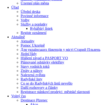
Územní plán města
Úřad
Úřední deska
Povinné informace
Volby
Služby a poplatky
Rybářský lístek
Registr oznámení
Aktuálně
Aktuality
Pomoc Ukrajině
Для українських біженців у місті Старий Пльзень
Jízdní řády
Hlášení závad a PASPORT VO
Plánované odstávky elektřiny
Stavy vodních toků
Ztráty a nálezy
Nalezená zvířata
Radyňské listy
Co se do Radyňských listů nevešlo
Další rozhovory a články
Registrace stánkoví prodejci_městské slavnosti
Volný čas
Destinace Plzenec
Akce