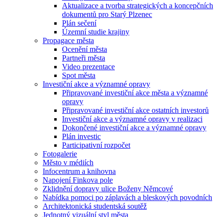
Aktualizace a tvorba strategických a koncepčních
dokumentů pro Starý Plzenec
Plán sečení
Územní studie krajiny
Propagace města
Ocenění města
Partneři města
Video prezentace
Spot města
Investiční akce a významné opravy
Připravované investiční akce města a významné
opravy
Připravované investiční akce ostatních investorů
Investiční akce a významné opravy v realizaci
Dokončené investiční akce a významné opravy
Plán investic
Participativní rozpočet
Fotogalerie
Město v médiích
Infocentrum a knihovna
Napojení Finkova pole
Zklidnění dopravy ulice Boženy Němcové
Nabídka pomoci po záplavách a bleskových povodních
Architektonická studentská soutěž
Jednotný vizuální styl města