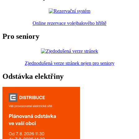
Online rezervace volejbalového hřiště
Pro seniory
Zjednodušená verze stránek nejen pro seniory
Odstávka elektřiny