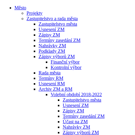
Město
Projekty
Zastupitelstvo a rada města
Zastupitelstvo města
Usnesení ZM
Zápisy ZM
Termíny zasedání ZM
Nahrávky ZM
Podklady ZM
Zápisy výborů ZM
Finanční výbor
Kontrolní výbor
Rada města
Termíny RM
Usnesení RM
Archiv ZM a RM
Volební období 2018-2022
Zastupitelstvo města
Usnesení ZM
Zápisy ZM
Termíny zasedání ZM
Účast na ZM
Nahrávky ZM
Zápisy výborů ZM