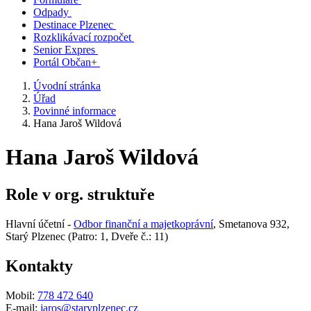
Odpady
Destinace Plzenec
Rozklikávací rozpočet
Senior Expres
Portál Občan+
Úvodní stránka
Úřad
Povinné informace
Hana Jaroš Wildová
Hana Jaroš Wildová
Role v org. struktuře
Hlavní účetní -
Odbor finanční a majetkoprávní
, Smetanova 932,
Starý Plzenec (Patro: 1, Dveře č.: 11)
Kontakty
Mobil:
778 472 640
E-mail:
jaros@staryplzenec.cz