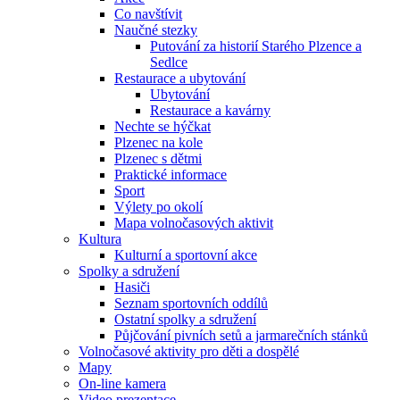
Co navštívit
Naučné stezky
Putování za historií Starého Plzence a
Sedlce
Restaurace a ubytování
Ubytování
Restaurace a kavárny
Nechte se hýčkat
Plzenec na kole
Plzenec s dětmi
Praktické informace
Sport
Výlety po okolí
Mapa volnočasových aktivit
Kultura
Kulturní a sportovní akce
Spolky a sdružení
Hasiči
Seznam sportovních oddílů
Ostatní spolky a sdružení
Půjčování pivních setů a jarmarečních stánků
Volnočasové aktivity pro děti a dospělé
Mapy
On-line kamera
Video prezentace