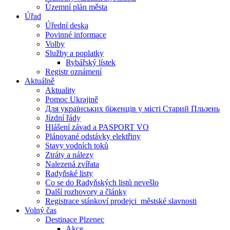
Územní plán města
Úřad
Úřední deska
Povinné informace
Volby
Služby a poplatky
Rybářský lístek
Registr oznámení
Aktuálně
Aktuality
Pomoc Ukrajině
Для українських біженців у місті Старий Пльзень
Jízdní řády
Hlášení závad a PASPORT VO
Plánované odstávky elektřiny
Stavy vodních toků
Ztráty a nálezy
Nalezená zvířata
Radyňské listy
Co se do Radyňských listů nevešlo
Další rozhovory a články
Registrace stánkoví prodejci_městské slavnosti
Volný čas
Destinace Plzenec
Akce