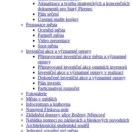
Aktualizace a tvorba strategických a koncepčních
dokumentů pro Starý Plzenec
Plán sečení
Územní studie krajiny
Propagace města
Ocenění města
Partneři města
Video prezentace
Spot města
Investiční akce a významné opravy
Připravované investiční akce města a významné
opravy
Připravované investiční akce ostatních investorů
Investiční akce a významné opravy v realizaci
Dokončené investiční akce a významné opravy
Plán investic
Participativní rozpočet
Fotogalerie
Město v médiích
Infocentrum a knihovna
Napojení Finkova pole
Zklidnění dopravy ulice Boženy Němcové
Nabídka pomoci po záplavách a bleskových povodních
Architektonická studentská soutěž
Jednotný vizuální styl města