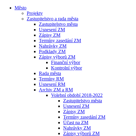
Město
Projekty
Zastupitelstvo a rada města
Zastupitelstvo města
Usnesení ZM
Zápisy ZM
Termíny zasedání ZM
Nahrávky ZM
Podklady ZM
Zápisy výborů ZM
Finanční výbor
Kontrolní výbor
Rada města
Termíny RM
Usnesení RM
Archiv ZM a RM
Volební období 2018-2022
Zastupitelstvo města
Usnesení ZM
Zápisy ZM
Termíny zasedání ZM
Účast na ZM
Nahrávky ZM
Zápisy výborů ZM