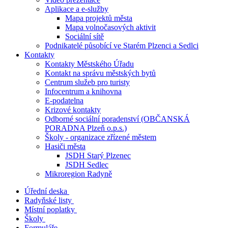
Aplikace a e-služby
Mapa projektů města
Mapa volnočasových aktivit
Sociální sítě
Podnikatelé působící ve Starém Plzenci a Sedlci
Kontakty
Kontakty Městského Úřadu
Kontakt na správu městských bytů
Centrum služeb pro turisty
Infocentrum a knihovna
E-podatelna
Krizové kontakty
Odborné sociální poradenství (OBČANSKÁ
PORADNA Plzeň o.p.s.)
Školy - organizace zřízené městem
Hasiči města
JSDH Starý Plzenec
JSDH Sedlec
Mikroregion Radyně
Úřední deska
Radyňské listy
Místní poplatky
Školy
Formuláře