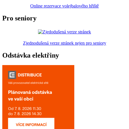
Online rezervace volejbalového hřiště
Pro seniory
Zjednodušená verze stránek nejen pro seniory
Odstávka elektřiny