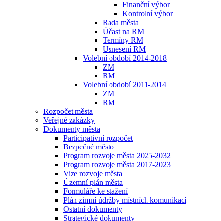
Finanční výbor
Kontrolní výbor
Rada města
Účast na RM
Termíny RM
Usnesení RM
Volební období 2014-2018
ZM
RM
Volební období 2011-2014
ZM
RM
Rozpočet města
Veřejné zakázky
Dokumenty města
Participativní rozpočet
Bezpečné město
Program rozvoje města 2025-2032
Program rozvoje města 2017-2023
Vize rozvoje města
Územní plán města
Formuláře ke stažení
Plán zimní údržby místních komunikací
Ostatní dokumenty
Strategické dokumenty