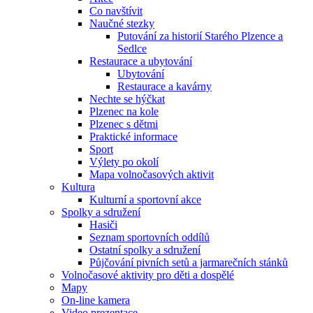
Co navštívit
Naučné stezky
Putování za historií Starého Plzence a
Sedlce
Restaurace a ubytování
Ubytování
Restaurace a kavárny
Nechte se hýčkat
Plzenec na kole
Plzenec s dětmi
Praktické informace
Sport
Výlety po okolí
Mapa volnočasových aktivit
Kultura
Kulturní a sportovní akce
Spolky a sdružení
Hasiči
Seznam sportovních oddílů
Ostatní spolky a sdružení
Půjčování pivních setů a jarmarečních stánků
Volnočasové aktivity pro děti a dospělé
Mapy
On-line kamera
Video prezentace