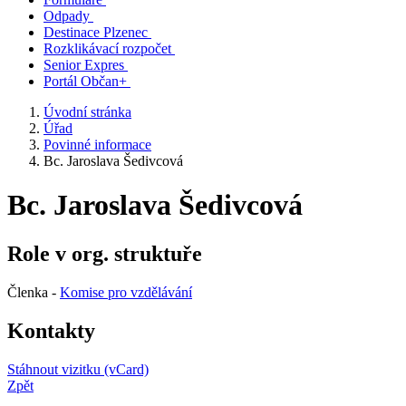
Odpady
Destinace Plzenec
Rozklikávací rozpočet
Senior Expres
Portál Občan+
Úvodní stránka
Úřad
Povinné informace
Bc. Jaroslava Šedivcová
Bc. Jaroslava Šedivcová
Role v org. struktuře
Členka -
Komise pro vzdělávání
Kontakty
Stáhnout vizitku (vCard)
Zpět