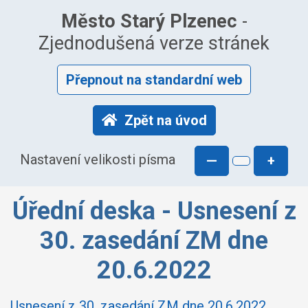
Město Starý Plzenec
-
Zjednodušená verze stránek
Přepnout na standardní web
Zpět na úvod
Nastavení velikosti písma
—
+
Úřední deska - Usnesení z
30. zasedání ZM dne
20.6.2022
Usnesení z 30. zasedání ZM dne 20.6.2022