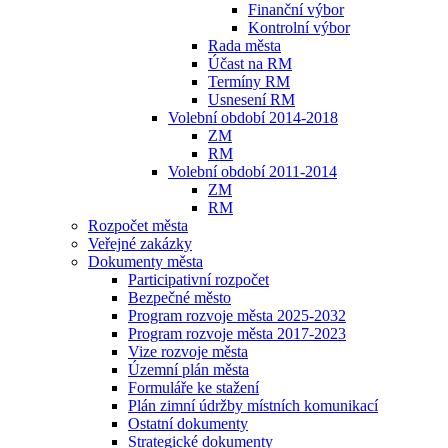
Finanční výbor
Kontrolní výbor
Rada města
Účast na RM
Termíny RM
Usnesení RM
Volební období 2014-2018
ZM
RM
Volební období 2011-2014
ZM
RM
Rozpočet města
Veřejné zakázky
Dokumenty města
Participativní rozpočet
Bezpečné město
Program rozvoje města 2025-2032
Program rozvoje města 2017-2023
Vize rozvoje města
Územní plán města
Formuláře ke stažení
Plán zimní údržby místních komunikací
Ostatní dokumenty
Strategické dokumenty