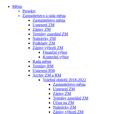
Město
Projekty
Zastupitelstvo a rada města
Zastupitelstvo města
Usnesení ZM
Zápisy ZM
Termíny zasedání ZM
Nahrávky ZM
Podklady ZM
Zápisy výborů ZM
Finanční výbor
Kontrolní výbor
Rada města
Termíny RM
Usnesení RM
Archiv ZM a RM
Volební období 2018-2022
Zastupitelstvo města
Usnesení ZM
Zápisy ZM
Termíny zasedání ZM
Účast na ZM
Nahrávky ZM
Zápisy výborů ZM