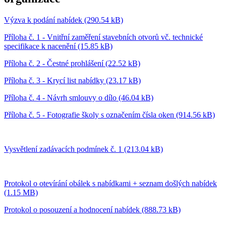
Výzva k podání nabídek (290.54 kB)
Příloha č. 1 - Vnitřní zaměření stavebních otvorů vč. technické
specifikace k nacenění (15.85 kB)
Příloha č. 2 - Čestné prohlášení (22.52 kB)
Příloha č. 3 - Krycí list nabídky (23.17 kB)
Příloha č. 4 - Návrh smlouvy o dílo (46.04 kB)
Příloha č. 5 - Fotografie školy s označením čísla oken (914.56 kB)
Vysvětlení zadávacích podmínek č. 1 (213.04 kB)
Protokol o otevírání obálek s nabídkami + seznam došlých nabídek
(1.15 MB)
Protokol o posouzení a hodnocení nabídek (888.73 kB)