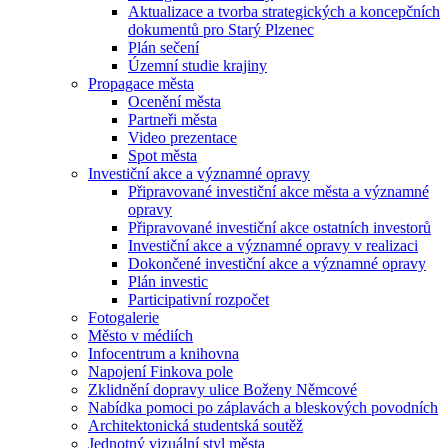
Aktualizace a tvorba strategických a koncepčních
dokumentů pro Starý Plzenec
Plán sečení
Územní studie krajiny
Propagace města
Ocenění města
Partneři města
Video prezentace
Spot města
Investiční akce a významné opravy
Připravované investiční akce města a významné
opravy
Připravované investiční akce ostatních investorů
Investiční akce a významné opravy v realizaci
Dokončené investiční akce a významné opravy
Plán investic
Participativní rozpočet
Fotogalerie
Město v médiích
Infocentrum a knihovna
Napojení Finkova pole
Zklidnění dopravy ulice Boženy Němcové
Nabídka pomoci po záplavách a bleskových povodních
Architektonická studentská soutěž
Jednotný vizuální styl města