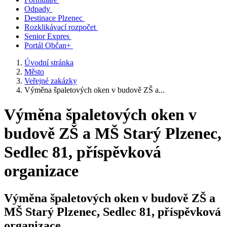
Odpady
Destinace Plzenec
Rozklikávací rozpočet
Senior Expres
Portál Občan+
Úvodní stránka
Město
Veřejné zakázky
Výměna špaletových oken v budově ZŠ a...
Výměna špaletových oken v
budově ZŠ a MŠ Starý Plzenec,
Sedlec 81, příspěvková
organizace
Výměna špaletových oken v budově ZŠ a
MŠ Starý Plzenec, Sedlec 81, příspěvková
organizace