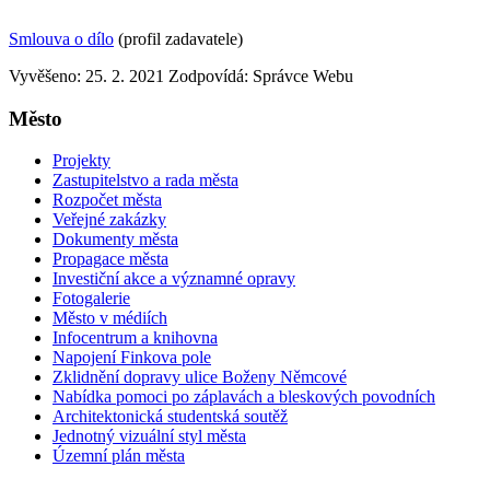
Smlouva o dílo
(profil zadavatele)
Vyvěšeno: 25. 2. 2021
Zodpovídá:
Správce Webu
Město
Projekty
Zastupitelstvo a rada města
Rozpočet města
Veřejné zakázky
Dokumenty města
Propagace města
Investiční akce a významné opravy
Fotogalerie
Město v médiích
Infocentrum a knihovna
Napojení Finkova pole
Zklidnění dopravy ulice Boženy Němcové
Nabídka pomoci po záplavách a bleskových povodních
Architektonická studentská soutěž
Jednotný vizuální styl města
Územní plán města