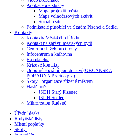
Aplikace a e-služby
Mapa projektů města
Mapa volnočasových aktivit
Sociální sítě
Podnikatelé působící ve Starém Plzenci a Sedlci
Kontakty
Kontakty Městského Úřadu
Kontakt na správu městských bytů
Centrum služeb pro turisty
Infocentrum a knihovna
E-podatelna
Krizové kontakty
Odborné sociální poradenství (OBČANSKÁ
PORADNA Plzeň o.p.s.)
Školy - organizace zřízené městem
Hasiči města
JSDH Starý Plzenec
JSDH Sedlec
Mikroregion Radyně
Úřední deska
Radyňské listy
Místní poplatky
Školy
Formuláře