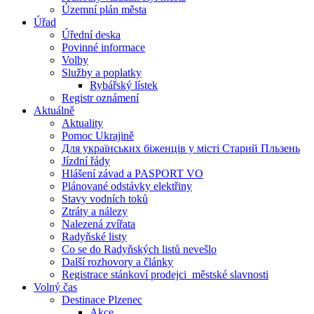
Územní plán města
Úřad
Úřední deska
Povinné informace
Volby
Služby a poplatky
Rybářský lístek
Registr oznámení
Aktuálně
Aktuality
Pomoc Ukrajině
Для українських біженців у місті Старий Пльзень
Jízdní řády
Hlášení závad a PASPORT VO
Plánované odstávky elektřiny
Stavy vodních toků
Ztráty a nálezy
Nalezená zvířata
Radyňské listy
Co se do Radyňských listů nevešlo
Další rozhovory a články
Registrace stánkoví prodejci_městské slavnosti
Volný čas
Destinace Plzenec
Akce