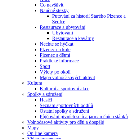
Co navštívit
Naučné stezky
Putování za historií Starého Plzence a
Sedlce
Restaurace a ubytování
Ubytování
Restaurace a kavárny
Nechte se hýčkat
Plzenec na kole
Plzenec s dětmi
Praktické informace
Sport
Výlety po okolí
Mapa volnočasových aktivit
Kultura
Kulturní a sportovní akce
Spolky a sdružení
Hasiči
Seznam sportovních oddílů
Ostatní spolky a sdružení
Půjčování pivních setů a jarmarečních stánků
Volnočasové aktivity pro děti a dospělé
Mapy
On-line kamera
Video prezentace