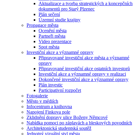
Aktualizace a tvorba strategických a koncepčních
dokumentů pro Starý Plzenec
Plán sečení
Územní studie krajiny
Propagace města
Ocenění města
Partneři města
Video prezentace
Spot města
Investiční akce a významné opravy
Připravované investiční akce města a významné
opravy
Připravované investiční akce ostatních investorů
Investiční akce a významné opravy v realizaci
Dokončené investiční akce a významné opravy
Plán investic
Participativní rozpočet
Fotogalerie
Město v médiích
Infocentrum a knihovna
Napojení Finkova pole
Zklidnění dopravy ulice Boženy Němcové
Nabídka pomoci po záplavách a bleskových povodních
Architektonická studentská soutěž
Jednotný vizuální styl města