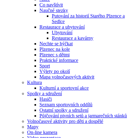
Co navštívit
Naučné stezky
Putování za historií Starého Plzence a
Sedlce
Restaurace a ubytování
Ubytování
Restaurace a kavárny
Nechte se hýčkat
Plzenec na kole
Plzenec s dětmi
Praktické informace
Sport
Výlety po okolí
Mapa volnočasových aktivit
Kultura
Kulturní a sportovní akce
Spolky a sdružení
Hasiči
Seznam sportovních oddílů
Ostatní spolky a sdružení
Půjčování pivních setů a jarmarečních stánků
Volnočasové aktivity pro děti a dospělé
Mapy
On-line kamera
Video prezentace