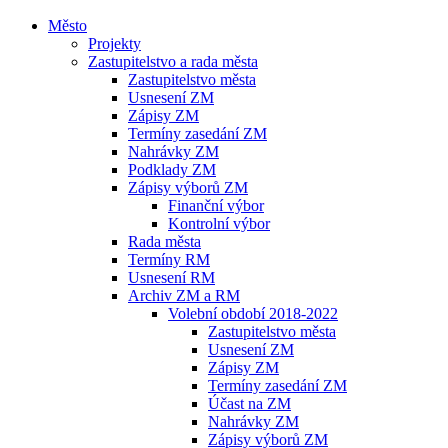
Město
Projekty
Zastupitelstvo a rada města
Zastupitelstvo města
Usnesení ZM
Zápisy ZM
Termíny zasedání ZM
Nahrávky ZM
Podklady ZM
Zápisy výborů ZM
Finanční výbor
Kontrolní výbor
Rada města
Termíny RM
Usnesení RM
Archiv ZM a RM
Volební období 2018-2022
Zastupitelstvo města
Usnesení ZM
Zápisy ZM
Termíny zasedání ZM
Účast na ZM
Nahrávky ZM
Zápisy výborů ZM