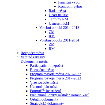
Finanční výbor
Kontrolní výbor
Rada města
Účast na RM
Termíny RM
Usnesení RM
Volební období 2014-2018
ZM
RM
Volební období 2011-2014
ZM
RM
Rozpočet města
Veřejné zakázky
Dokumenty města
Participativní rozpočet
Bezpečné město
Program rozvoje města 2025-2032
Program rozvoje města 2017-2023
Vize rozvoje města
Územní plán města
Formuláře ke stažení
Plán zimní údržby místních komunikací
Ostatní dokumenty
Strategické dokumenty