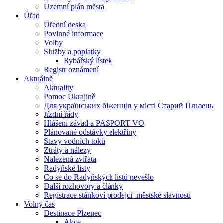
Územní plán města
Úřad
Úřední deska
Povinné informace
Volby
Služby a poplatky
Rybářský lístek
Registr oznámení
Aktuálně
Aktuality
Pomoc Ukrajině
Для українських біженців у місті Старий Пльзень
Jízdní řády
Hlášení závad a PASPORT VO
Plánované odstávky elektřiny
Stavy vodních toků
Ztráty a nálezy
Nalezená zvířata
Radyňské listy
Co se do Radyňských listů nevešlo
Další rozhovory a články
Registrace stánkoví prodejci_městské slavnosti
Volný čas
Destinace Plzenec
Akce