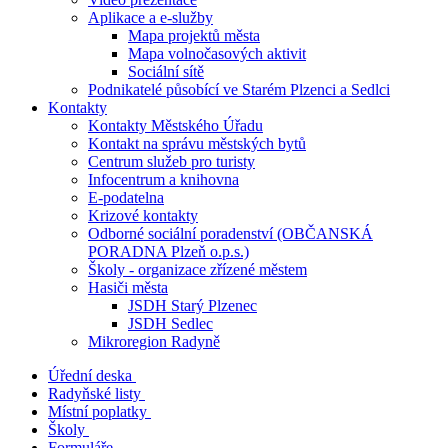
Aplikace a e-služby
Mapa projektů města
Mapa volnočasových aktivit
Sociální sítě
Podnikatelé působící ve Starém Plzenci a Sedlci
Kontakty
Kontakty Městského Úřadu
Kontakt na správu městských bytů
Centrum služeb pro turisty
Infocentrum a knihovna
E-podatelna
Krizové kontakty
Odborné sociální poradenství (OBČANSKÁ
PORADNA Plzeň o.p.s.)
Školy - organizace zřízené městem
Hasiči města
JSDH Starý Plzenec
JSDH Sedlec
Mikroregion Radyně
Úřední deska
Radyňské listy
Místní poplatky
Školy
Formuláře