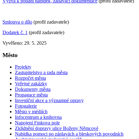
Výzva k podání nabídek, zadávací dokumentace
(profil zadavatele)
Smlouva o dílo
(profil zadavatele)
Dodatek č. 1
(profil zadavatele)
Vyvěšeno: 29. 5. 2025
Město
Projekty
Zastupitelstvo a rada města
Rozpočet města
Veřejné zakázky
Dokumenty města
Propagace města
Investiční akce a významné opravy
Fotogalerie
Město v médiích
Infocentrum a knihovna
Napojení Finkova pole
Zklidnění dopravy ulice Boženy Němcové
Nabídka pomoci po záplavách a bleskových povodních