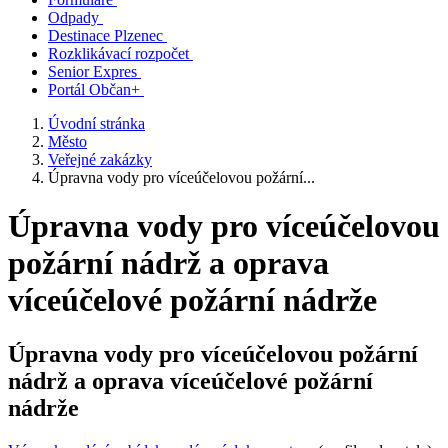
Odpady
Destinace Plzenec
Rozklikávací rozpočet
Senior Expres
Portál Občan+
Úvodní stránka
Město
Veřejné zakázky
Úpravna vody pro víceúčelovou požární...
Úpravna vody pro víceúčelovou
požární nádrž a oprava
víceúčelové požární nádrže
Úpravna vody pro víceúčelovou požární
nádrž a oprava víceúčelové požární
nádrže