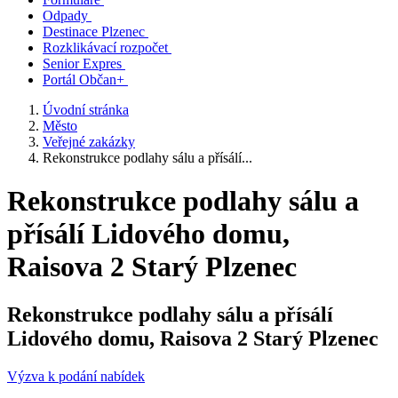
Odpady
Destinace Plzenec
Rozklikávací rozpočet
Senior Expres
Portál Občan+
Úvodní stránka
Město
Veřejné zakázky
Rekonstrukce podlahy sálu a přísálí...
Rekonstrukce podlahy sálu a
přísálí Lidového domu,
Raisova 2 Starý Plzenec
Rekonstrukce podlahy sálu a přísálí
Lidového domu, Raisova 2 Starý Plzenec
Výzva k podání nabídek