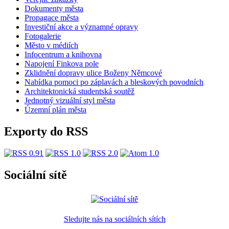
Dokumenty města
Propagace města
Investiční akce a významné opravy
Fotogalerie
Město v médiích
Infocentrum a knihovna
Napojení Finkova pole
Zklidnění dopravy ulice Boženy Němcové
Nabídka pomoci po záplavách a bleskových povodních
Architektonická studentská soutěž
Jednotný vizuální styl města
Územní plán města
Exporty do RSS
Sociální sítě
Sledujte nás na sociálních sítích