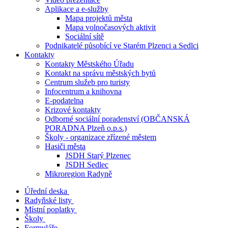
Aplikace a e-služby
Mapa projektů města
Mapa volnočasových aktivit
Sociální sítě
Podnikatelé působící ve Starém Plzenci a Sedlci
Kontakty
Kontakty Městského Úřadu
Kontakt na správu městských bytů
Centrum služeb pro turisty
Infocentrum a knihovna
E-podatelna
Krizové kontakty
Odborné sociální poradenství (OBČANSKÁ
PORADNA Plzeň o.p.s.)
Školy - organizace zřízené městem
Hasiči města
JSDH Starý Plzenec
JSDH Sedlec
Mikroregion Radyně
Úřední deska
Radyňské listy
Místní poplatky
Školy
Formuláře