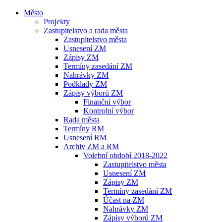
Město
Projekty
Zastupitelstvo a rada města
Zastupitelstvo města
Usnesení ZM
Zápisy ZM
Termíny zasedání ZM
Nahrávky ZM
Podklady ZM
Zápisy výborů ZM
Finanční výbor
Kontrolní výbor
Rada města
Termíny RM
Usnesení RM
Archiv ZM a RM
Volební období 2018-2022
Zastupitelstvo města
Usnesení ZM
Zápisy ZM
Termíny zasedání ZM
Účast na ZM
Nahrávky ZM
Zápisy výborů ZM