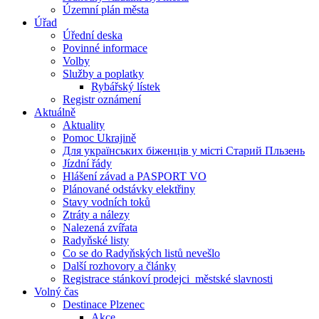
Územní plán města
Úřad
Úřední deska
Povinné informace
Volby
Služby a poplatky
Rybářský lístek
Registr oznámení
Aktuálně
Aktuality
Pomoc Ukrajině
Для українських біженців у місті Старий Пльзень
Jízdní řády
Hlášení závad a PASPORT VO
Plánované odstávky elektřiny
Stavy vodních toků
Ztráty a nálezy
Nalezená zvířata
Radyňské listy
Co se do Radyňských listů nevešlo
Další rozhovory a články
Registrace stánkoví prodejci_městské slavnosti
Volný čas
Destinace Plzenec
Akce