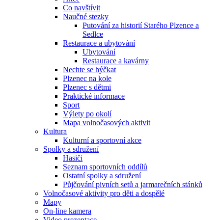
Co navštívit
Naučné stezky
Putování za historií Starého Plzence a
Sedlce
Restaurace a ubytování
Ubytování
Restaurace a kavárny
Nechte se hýčkat
Plzenec na kole
Plzenec s dětmi
Praktické informace
Sport
Výlety po okolí
Mapa volnočasových aktivit
Kultura
Kulturní a sportovní akce
Spolky a sdružení
Hasiči
Seznam sportovních oddílů
Ostatní spolky a sdružení
Půjčování pivních setů a jarmarečních stánků
Volnočasové aktivity pro děti a dospělé
Mapy
On-line kamera
Video prezentace