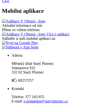
ČEZ
Mobilní aplikace
Aktuální informace od nás
Přímo ve vašem telefonu
Více o aplikaci
Stáhněte si naši mobilní aplikaci na
Adresa
Městský úřad Starý Plzenec
Smetanova 932
332 02 Starý Plzenec
IČ:
00257257
Kontakt
Telefon:
377 183 655
E-mail:
e-podatelna@staryplzenec.cz