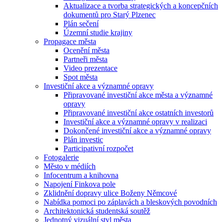
Aktualizace a tvorba strategických a koncepčních
dokumentů pro Starý Plzenec
Plán sečení
Územní studie krajiny
Propagace města
Ocenění města
Partneři města
Video prezentace
Spot města
Investiční akce a významné opravy
Připravované investiční akce města a významné
opravy
Připravované investiční akce ostatních investorů
Investiční akce a významné opravy v realizaci
Dokončené investiční akce a významné opravy
Plán investic
Participativní rozpočet
Fotogalerie
Město v médiích
Infocentrum a knihovna
Napojení Finkova pole
Zklidnění dopravy ulice Boženy Němcové
Nabídka pomoci po záplavách a bleskových povodních
Architektonická studentská soutěž
Jednotný vizuální styl města