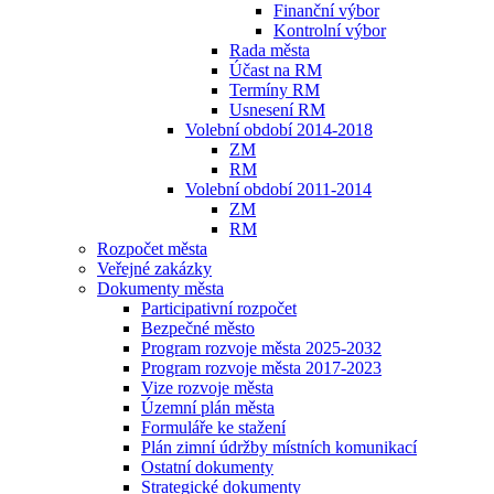
Finanční výbor
Kontrolní výbor
Rada města
Účast na RM
Termíny RM
Usnesení RM
Volební období 2014-2018
ZM
RM
Volební období 2011-2014
ZM
RM
Rozpočet města
Veřejné zakázky
Dokumenty města
Participativní rozpočet
Bezpečné město
Program rozvoje města 2025-2032
Program rozvoje města 2017-2023
Vize rozvoje města
Územní plán města
Formuláře ke stažení
Plán zimní údržby místních komunikací
Ostatní dokumenty
Strategické dokumenty