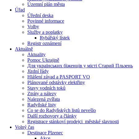
Územní plán města
Úřad
Úřední deska
Povinné informace
Volby
Služby a poplatky
Rybářský lístek
Registr oznámení
Aktuálně
Aktuality
Pomoc Ukrajině
Для українських біженців у місті Старий Пльзень
Jízdní řády
Hlášení závad a PASPORT VO
Plánované odstávky elektřiny
Stavy vodních toků
Ztráty a nálezy
Nalezená zvířata
Radyňské listy
Co se do Radyňských listů nevešlo
Další rozhovory a články
Registrace stánkoví prodejci_městské slavnosti
Volný čas
Destinace Plzenec
Akce