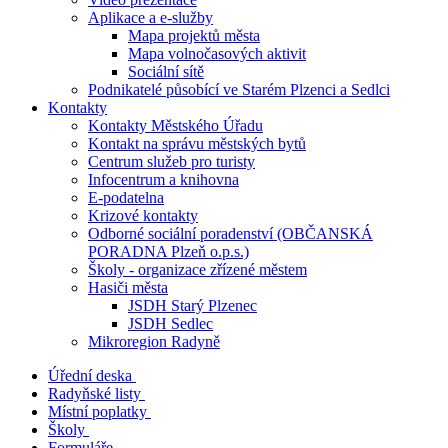
Aplikace a e-služby
Mapa projektů města
Mapa volnočasových aktivit
Sociální sítě
Podnikatelé působící ve Starém Plzenci a Sedlci
Kontakty
Kontakty Městského Úřadu
Kontakt na správu městských bytů
Centrum služeb pro turisty
Infocentrum a knihovna
E-podatelna
Krizové kontakty
Odborné sociální poradenství (OBČANSKÁ
PORADNA Plzeň o.p.s.)
Školy - organizace zřízené městem
Hasiči města
JSDH Starý Plzenec
JSDH Sedlec
Mikroregion Radyně
Úřední deska
Radyňské listy
Místní poplatky
Školy
Formuláře