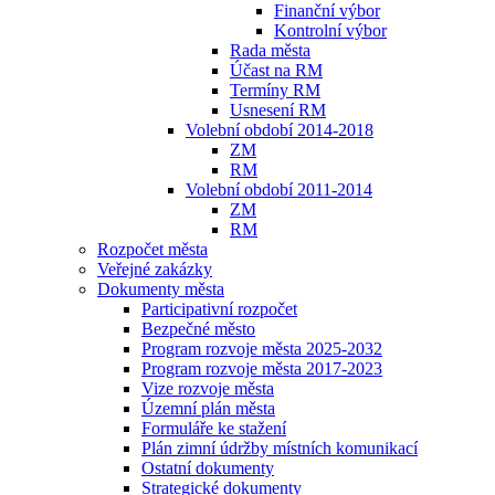
Finanční výbor
Kontrolní výbor
Rada města
Účast na RM
Termíny RM
Usnesení RM
Volební období 2014-2018
ZM
RM
Volební období 2011-2014
ZM
RM
Rozpočet města
Veřejné zakázky
Dokumenty města
Participativní rozpočet
Bezpečné město
Program rozvoje města 2025-2032
Program rozvoje města 2017-2023
Vize rozvoje města
Územní plán města
Formuláře ke stažení
Plán zimní údržby místních komunikací
Ostatní dokumenty
Strategické dokumenty