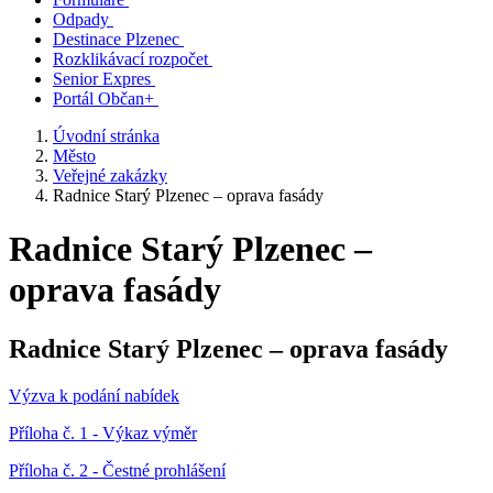
Odpady
Destinace Plzenec
Rozklikávací rozpočet
Senior Expres
Portál Občan+
Úvodní stránka
Město
Veřejné zakázky
Radnice Starý Plzenec – oprava fasády
Radnice Starý Plzenec –
oprava fasády
Radnice Starý Plzenec – oprava fasády
Výzva k podání nabídek
Příloha č. 1 - Výkaz výměr
Příloha č. 2 - Čestné prohlášení