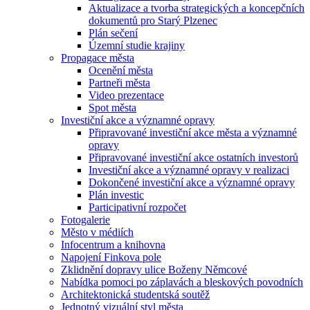
Aktualizace a tvorba strategických a koncepčních
dokumentů pro Starý Plzenec
Plán sečení
Územní studie krajiny
Propagace města
Ocenění města
Partneři města
Video prezentace
Spot města
Investiční akce a významné opravy
Připravované investiční akce města a významné
opravy
Připravované investiční akce ostatních investorů
Investiční akce a významné opravy v realizaci
Dokončené investiční akce a významné opravy
Plán investic
Participativní rozpočet
Fotogalerie
Město v médiích
Infocentrum a knihovna
Napojení Finkova pole
Zklidnění dopravy ulice Boženy Němcové
Nabídka pomoci po záplavách a bleskových povodních
Architektonická studentská soutěž
Jednotný vizuální styl města