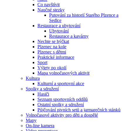
Co navštívit
Naučné stezky
Putování za historií Starého Plzence a
Sedlce
Restaurace a ubytování
Ubytování
Restaurace a kavárny
Nechte se hýčkat
Plzenec na kole
Plzenec s dětmi
Praktické informace
Sport
Výlety po okolí
Mapa volnočasových aktivit
Kultura
Kulturní a sportovní akce
Spolky a sdružení
Hasiči
Seznam sportovních oddílů
Ostatní spolky a sdružení
Půjčování pivních setů a jarmarečních stánků
Volnočasové aktivity pro děti a dospělé
Mapy
On-line kamera
Video prezentace