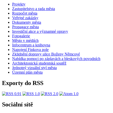
Projekty
Zastupitelstvo a rada města
Rozpočet města
Veřejné zakázky
Dokumenty města
Propagace města
Investiční akce a významné opravy
Fotogalerie
Město v médiích
Infocentrum a knihovna
Napojení Finkova pole
Zklidnění dopravy ulice Boženy Němcové
Nabídka pomoci po záplavách a bleskových povodních
Architektonická studentská soutěž
Jednotný vizuální styl města
Územní plán města
Exporty do RSS
Sociální sítě