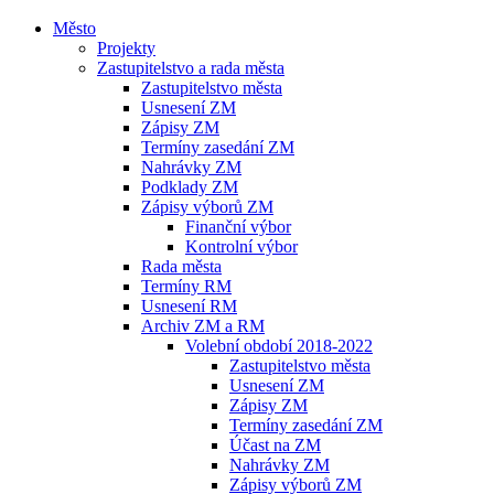
Město
Projekty
Zastupitelstvo a rada města
Zastupitelstvo města
Usnesení ZM
Zápisy ZM
Termíny zasedání ZM
Nahrávky ZM
Podklady ZM
Zápisy výborů ZM
Finanční výbor
Kontrolní výbor
Rada města
Termíny RM
Usnesení RM
Archiv ZM a RM
Volební období 2018-2022
Zastupitelstvo města
Usnesení ZM
Zápisy ZM
Termíny zasedání ZM
Účast na ZM
Nahrávky ZM
Zápisy výborů ZM