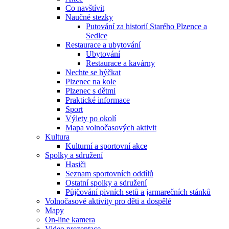
Co navštívit
Naučné stezky
Putování za historií Starého Plzence a
Sedlce
Restaurace a ubytování
Ubytování
Restaurace a kavárny
Nechte se hýčkat
Plzenec na kole
Plzenec s dětmi
Praktické informace
Sport
Výlety po okolí
Mapa volnočasových aktivit
Kultura
Kulturní a sportovní akce
Spolky a sdružení
Hasiči
Seznam sportovních oddílů
Ostatní spolky a sdružení
Půjčování pivních setů a jarmarečních stánků
Volnočasové aktivity pro děti a dospělé
Mapy
On-line kamera
Video prezentace