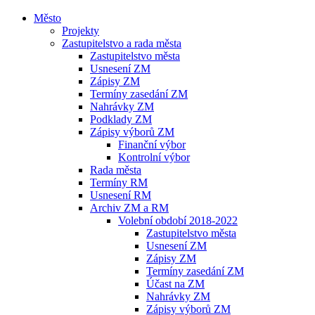
Město
Projekty
Zastupitelstvo a rada města
Zastupitelstvo města
Usnesení ZM
Zápisy ZM
Termíny zasedání ZM
Nahrávky ZM
Podklady ZM
Zápisy výborů ZM
Finanční výbor
Kontrolní výbor
Rada města
Termíny RM
Usnesení RM
Archiv ZM a RM
Volební období 2018-2022
Zastupitelstvo města
Usnesení ZM
Zápisy ZM
Termíny zasedání ZM
Účast na ZM
Nahrávky ZM
Zápisy výborů ZM