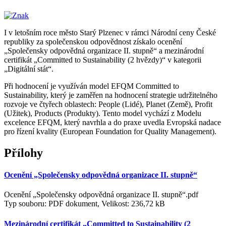
I v letošním roce město Starý Plzenec v rámci Národní ceny České
republiky za společenskou odpovědnost získalo ocenění
„Společensky odpovědná organizace II. stupně“ a mezinárodní
certifikát „Committed to Sustainability (2 hvězdy)“ v kategorii
„Digitální stát“.
Při hodnocení je využíván model EFQM Committed to
Sustainability, který je zaměřen na hodnocení strategie udržitelného
rozvoje ve čtyřech oblastech: People (Lidé), Planet (Země), Profit
(Užitek), Products (Produkty). Tento model vychází z Modelu
excelence EFQM, který navrhla a do praxe uvedla Evropská nadace
pro řízení kvality (European Foundation for Quality Management).
Přílohy
Ocenění „Společensky odpovědná organizace II. stupně“
Ocenění „Společensky odpovědná organizace II. stupně“.pdf
Typ souboru: PDF dokument, Velikost: 236,72 kB
Mezinárodní certifikát „Committed to Sustainability (2