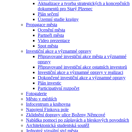
Aktualizace a tvorba strategických a koncepčních
dokumentů pro Starý Plzenec
Plán sečení
Územní studie krajiny
Propagace města
Ocenění města
Partneři města
Video prezentace
Spot města
Investiční akce a významné opravy
Připravované investiční akce města a významné
opravy
Připravované investiční akce ostatních investorů
Investiční akce a významné opravy v realizaci
Dokončené investiční akce a významné opravy
Plán investic
Participativní rozpočet
Fotogalerie
Město v médiích
Infocentrum a knihovna
Napojení Finkova pole
Zklidnění dopravy ulice Boženy Němcové
Nabídka pomoci po záplavách a bleskových povodních
Architektonická studentská soutěž
Jednotný vizuální styl města