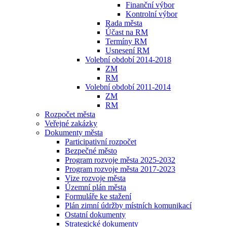
Finanční výbor
Kontrolní výbor
Rada města
Účast na RM
Termíny RM
Usnesení RM
Volební období 2014-2018
ZM
RM
Volební období 2011-2014
ZM
RM
Rozpočet města
Veřejné zakázky
Dokumenty města
Participativní rozpočet
Bezpečné město
Program rozvoje města 2025-2032
Program rozvoje města 2017-2023
Vize rozvoje města
Územní plán města
Formuláře ke stažení
Plán zimní údržby místních komunikací
Ostatní dokumenty
Strategické dokumenty