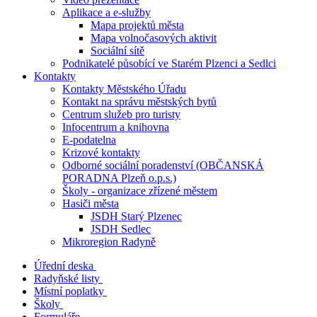
Aplikace a e-služby
Mapa projektů města
Mapa volnočasových aktivit
Sociální sítě
Podnikatelé působící ve Starém Plzenci a Sedlci
Kontakty
Kontakty Městského Úřadu
Kontakt na správu městských bytů
Centrum služeb pro turisty
Infocentrum a knihovna
E-podatelna
Krizové kontakty
Odborné sociální poradenství (OBČANSKÁ
PORADNA Plzeň o.p.s.)
Školy - organizace zřízené městem
Hasiči města
JSDH Starý Plzenec
JSDH Sedlec
Mikroregion Radyně
Úřední deska
Radyňské listy
Místní poplatky
Školy
Formuláře