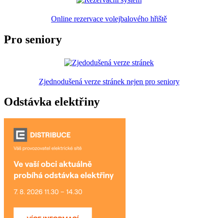
Online rezervace volejbalového hřiště
Pro seniory
Zjednodušená verze stránek nejen pro seniory
Odstávka elektřiny