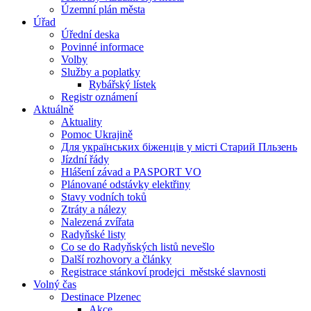
Územní plán města
Úřad
Úřední deska
Povinné informace
Volby
Služby a poplatky
Rybářský lístek
Registr oznámení
Aktuálně
Aktuality
Pomoc Ukrajině
Для українських біженців у місті Старий Пльзень
Jízdní řády
Hlášení závad a PASPORT VO
Plánované odstávky elektřiny
Stavy vodních toků
Ztráty a nálezy
Nalezená zvířata
Radyňské listy
Co se do Radyňských listů nevešlo
Další rozhovory a články
Registrace stánkoví prodejci_městské slavnosti
Volný čas
Destinace Plzenec
Akce