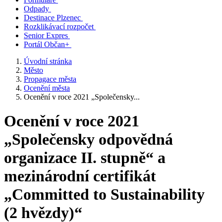
Odpady
Destinace Plzenec
Rozklikávací rozpočet
Senior Expres
Portál Občan+
Úvodní stránka
Město
Propagace města
Ocenění města
Ocenění v roce 2021 „Společensky...
Ocenění v roce 2021
„Společensky odpovědná
organizace II. stupně“ a
mezinárodní certifikát
„Committed to Sustainability
(2 hvězdy)“