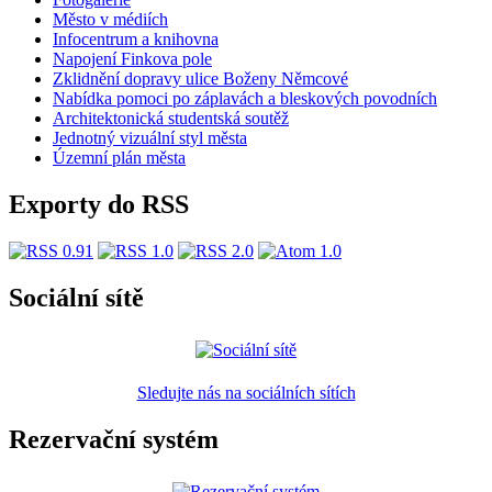
Město v médiích
Infocentrum a knihovna
Napojení Finkova pole
Zklidnění dopravy ulice Boženy Němcové
Nabídka pomoci po záplavách a bleskových povodních
Architektonická studentská soutěž
Jednotný vizuální styl města
Územní plán města
Exporty do RSS
Sociální sítě
Sledujte nás na sociálních sítích
Rezervační systém