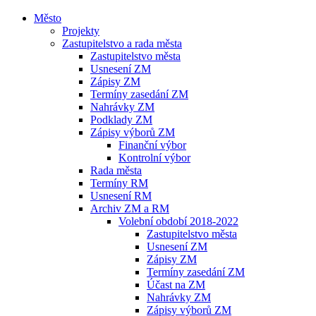
Město
Projekty
Zastupitelstvo a rada města
Zastupitelstvo města
Usnesení ZM
Zápisy ZM
Termíny zasedání ZM
Nahrávky ZM
Podklady ZM
Zápisy výborů ZM
Finanční výbor
Kontrolní výbor
Rada města
Termíny RM
Usnesení RM
Archiv ZM a RM
Volební období 2018-2022
Zastupitelstvo města
Usnesení ZM
Zápisy ZM
Termíny zasedání ZM
Účast na ZM
Nahrávky ZM
Zápisy výborů ZM