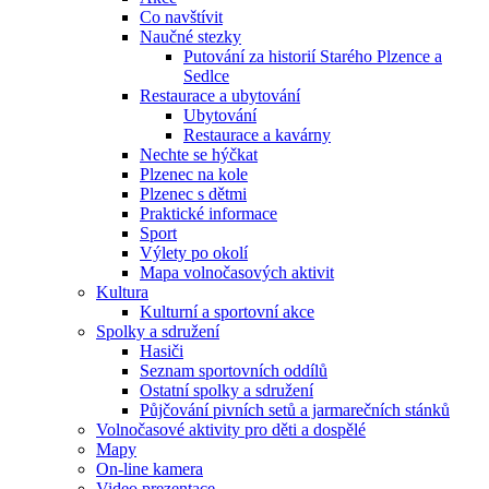
Co navštívit
Naučné stezky
Putování za historií Starého Plzence a
Sedlce
Restaurace a ubytování
Ubytování
Restaurace a kavárny
Nechte se hýčkat
Plzenec na kole
Plzenec s dětmi
Praktické informace
Sport
Výlety po okolí
Mapa volnočasových aktivit
Kultura
Kulturní a sportovní akce
Spolky a sdružení
Hasiči
Seznam sportovních oddílů
Ostatní spolky a sdružení
Půjčování pivních setů a jarmarečních stánků
Volnočasové aktivity pro děti a dospělé
Mapy
On-line kamera
Video prezentace