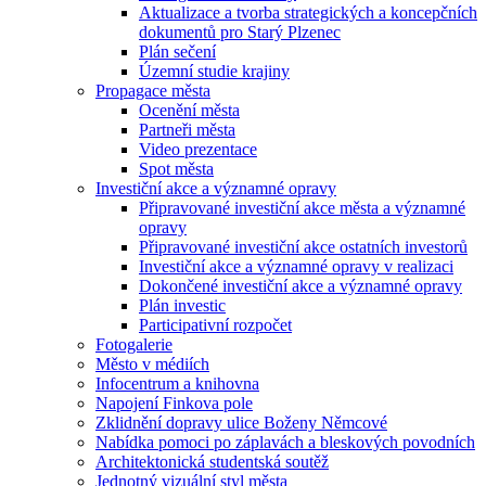
Aktualizace a tvorba strategických a koncepčních
dokumentů pro Starý Plzenec
Plán sečení
Územní studie krajiny
Propagace města
Ocenění města
Partneři města
Video prezentace
Spot města
Investiční akce a významné opravy
Připravované investiční akce města a významné
opravy
Připravované investiční akce ostatních investorů
Investiční akce a významné opravy v realizaci
Dokončené investiční akce a významné opravy
Plán investic
Participativní rozpočet
Fotogalerie
Město v médiích
Infocentrum a knihovna
Napojení Finkova pole
Zklidnění dopravy ulice Boženy Němcové
Nabídka pomoci po záplavách a bleskových povodních
Architektonická studentská soutěž
Jednotný vizuální styl města