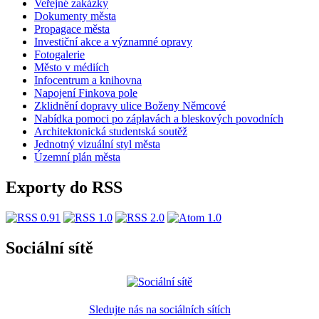
Veřejné zakázky
Dokumenty města
Propagace města
Investiční akce a významné opravy
Fotogalerie
Město v médiích
Infocentrum a knihovna
Napojení Finkova pole
Zklidnění dopravy ulice Boženy Němcové
Nabídka pomoci po záplavách a bleskových povodních
Architektonická studentská soutěž
Jednotný vizuální styl města
Územní plán města
Exporty do RSS
Sociální sítě
Sledujte nás na sociálních sítích