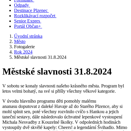
Odpady
Destinace Plzenec
Rozklikávací rozpočet
Senior Expres
Portál Občan+
Úvodní stránka
Město
Fotogalerie
Rok 2024
Městské slavnosti 31.8.2024
Městské slavnosti 31.8.2024
V sobotu se konaly slavnosti našeho krásného města. Program byl
letos velmi bohatý, na své si přišly všechny věkové kategorie.
V úvodu hlavního programu děti pomohly malému
ananasu doputovat z daleké Havaje až do Starého Plzence, aby si
mohl splnit sen, poté všechny rozvlnilo cvíčo s Hankou a jejich
taneční sestavy, dále následovalo úchvatné lepenkové vystoupení
Michala Nesvadby z Kouzelné školky. V odpoledních hodinách
vystoupily dvě skvělé kapely: Cheers! a legendární Švihadlo. Mimo