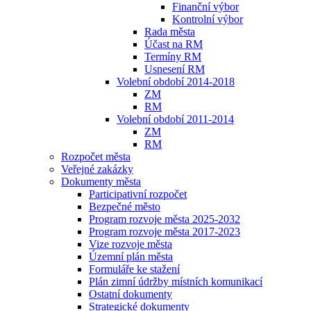
Finanční výbor
Kontrolní výbor
Rada města
Účast na RM
Termíny RM
Usnesení RM
Volební období 2014-2018
ZM
RM
Volební období 2011-2014
ZM
RM
Rozpočet města
Veřejné zakázky
Dokumenty města
Participativní rozpočet
Bezpečné město
Program rozvoje města 2025-2032
Program rozvoje města 2017-2023
Vize rozvoje města
Územní plán města
Formuláře ke stažení
Plán zimní údržby místních komunikací
Ostatní dokumenty
Strategické dokumenty