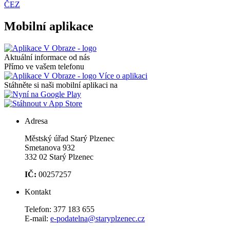
ČEZ
Mobilní aplikace
Aktuální informace od nás
Přímo ve vašem telefonu
Více o aplikaci
Stáhněte si naši mobilní aplikaci na
Adresa
Městský úřad Starý Plzenec
Smetanova 932
332 02 Starý Plzenec
IČ:
00257257
Kontakt
Telefon:
377 183 655
E-mail:
e-podatelna@staryplzenec.cz