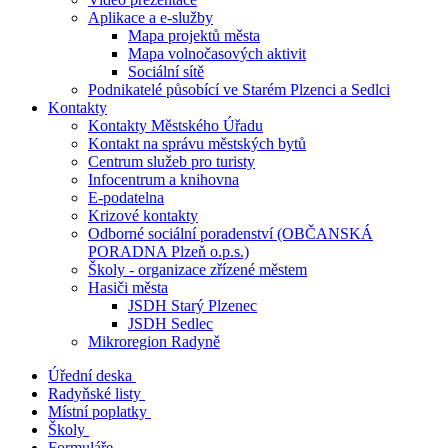
Aplikace a e-služby
Mapa projektů města
Mapa volnočasových aktivit
Sociální sítě
Podnikatelé působící ve Starém Plzenci a Sedlci
Kontakty
Kontakty Městského Úřadu
Kontakt na správu městských bytů
Centrum služeb pro turisty
Infocentrum a knihovna
E-podatelna
Krizové kontakty
Odborné sociální poradenství (OBČANSKÁ
PORADNA Plzeň o.p.s.)
Školy - organizace zřízené městem
Hasiči města
JSDH Starý Plzenec
JSDH Sedlec
Mikroregion Radyně
Úřední deska
Radyňské listy
Místní poplatky
Školy
Formuláře