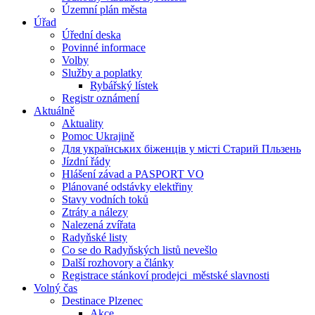
Územní plán města
Úřad
Úřední deska
Povinné informace
Volby
Služby a poplatky
Rybářský lístek
Registr oznámení
Aktuálně
Aktuality
Pomoc Ukrajině
Для українських біженців у місті Старий Пльзень
Jízdní řády
Hlášení závad a PASPORT VO
Plánované odstávky elektřiny
Stavy vodních toků
Ztráty a nálezy
Nalezená zvířata
Radyňské listy
Co se do Radyňských listů nevešlo
Další rozhovory a články
Registrace stánkoví prodejci_městské slavnosti
Volný čas
Destinace Plzenec
Akce