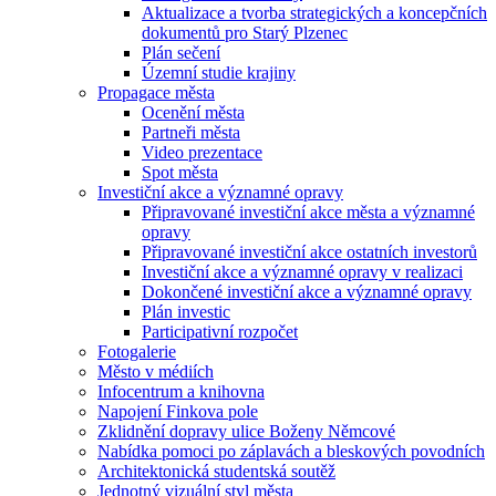
Aktualizace a tvorba strategických a koncepčních
dokumentů pro Starý Plzenec
Plán sečení
Územní studie krajiny
Propagace města
Ocenění města
Partneři města
Video prezentace
Spot města
Investiční akce a významné opravy
Připravované investiční akce města a významné
opravy
Připravované investiční akce ostatních investorů
Investiční akce a významné opravy v realizaci
Dokončené investiční akce a významné opravy
Plán investic
Participativní rozpočet
Fotogalerie
Město v médiích
Infocentrum a knihovna
Napojení Finkova pole
Zklidnění dopravy ulice Boženy Němcové
Nabídka pomoci po záplavách a bleskových povodních
Architektonická studentská soutěž
Jednotný vizuální styl města