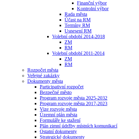
Finanční výbor
Kontrolní výbor
Rada města
Účast na RM
Termíny RM
Usnesení RM
Volební období 2014-2018
ZM
RM
Volební období 2011-2014
ZM
RM
Rozpočet města
Veřejné zakázky
Dokumenty města
Participativní rozpočet
Bezpečné město
Program rozvoje města 2025-2032
Program rozvoje města 2017-2023
Vize rozvoje města
Územní plán města
Formuláře ke stažení
Plán zimní údržby místních komunikací
Ostatní dokumenty
Strategické dokumenty