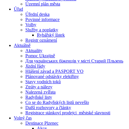
Územní plán města
Úřad
Úřední deska
Povinné informace
Volby
Služby a poplatky
Rybářský lístek
Registr oznámení
Aktuálně
Aktuality
Pomoc Ukrajině
Для українських біженців у місті Старий Пльзень
Jízdní řády
Hlášení závad a PASPORT VO
Plánované odstávky elektřiny
Stavy vodních toků
Ztráty a nálezy
Nalezená zvířata
Radyňské listy
Co se do Radyňských listů nevešlo
Další rozhovory a články
Registrace stánkoví prodejci_městské slavnosti
Volný čas
Destinace Plzenec
Akce