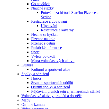
Co navštívit
Naučné stezky
Putování za historií Starého Plzence a
Sedlce
Restaurace a ubytování
Ubytování
Restaurace a kavárny
Nechte se hýčkat
Plzenec na kole
Plzenec s dětmi
Praktické informace
Sport
Výlety po okolí
Mapa volnočasových aktivit
Kultura
Kulturní a sportovní akce
Spolky a sdružení
Hasiči
Seznam sportovních oddílů
Ostatní spolky a sdružení
Půjčování pivních setů a jarmarečních stánků
Volnočasové aktivity pro děti a dospělé
Mapy
On-line kamera
Video prezentace