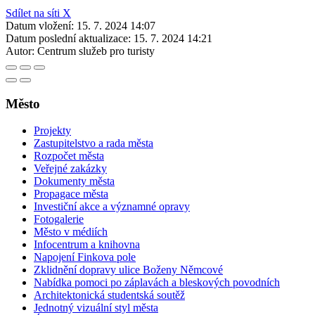
Sdílet na síti X
Datum vložení:
15. 7. 2024 14:07
Datum poslední aktualizace:
15. 7. 2024 14:21
Autor:
Centrum služeb pro turisty
Město
Projekty
Zastupitelstvo a rada města
Rozpočet města
Veřejné zakázky
Dokumenty města
Propagace města
Investiční akce a významné opravy
Fotogalerie
Město v médiích
Infocentrum a knihovna
Napojení Finkova pole
Zklidnění dopravy ulice Boženy Němcové
Nabídka pomoci po záplavách a bleskových povodních
Architektonická studentská soutěž
Jednotný vizuální styl města