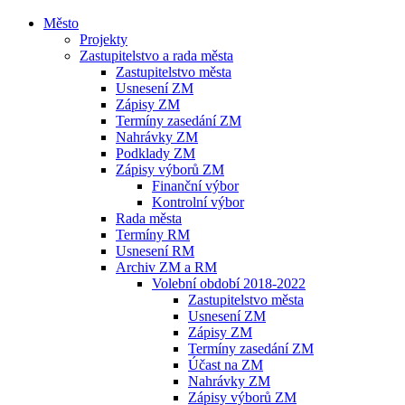
Město
Projekty
Zastupitelstvo a rada města
Zastupitelstvo města
Usnesení ZM
Zápisy ZM
Termíny zasedání ZM
Nahrávky ZM
Podklady ZM
Zápisy výborů ZM
Finanční výbor
Kontrolní výbor
Rada města
Termíny RM
Usnesení RM
Archiv ZM a RM
Volební období 2018-2022
Zastupitelstvo města
Usnesení ZM
Zápisy ZM
Termíny zasedání ZM
Účast na ZM
Nahrávky ZM
Zápisy výborů ZM