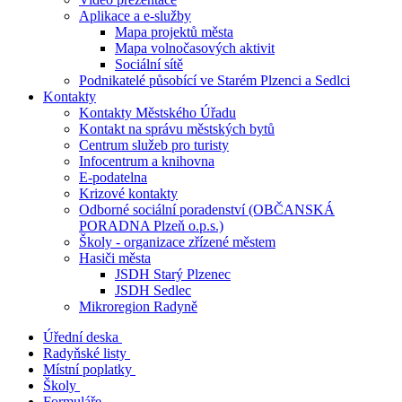
Aplikace a e-služby
Mapa projektů města
Mapa volnočasových aktivit
Sociální sítě
Podnikatelé působící ve Starém Plzenci a Sedlci
Kontakty
Kontakty Městského Úřadu
Kontakt na správu městských bytů
Centrum služeb pro turisty
Infocentrum a knihovna
E-podatelna
Krizové kontakty
Odborné sociální poradenství (OBČANSKÁ
PORADNA Plzeň o.p.s.)
Školy - organizace zřízené městem
Hasiči města
JSDH Starý Plzenec
JSDH Sedlec
Mikroregion Radyně
Úřední deska
Radyňské listy
Místní poplatky
Školy
Formuláře