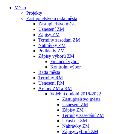
Město
Projekty
Zastupitelstvo a rada města
Zastupitelstvo města
Usnesení ZM
Zápisy ZM
Termíny zasedání ZM
Nahrávky ZM
Podklady ZM
Zápisy výborů ZM
Finanční výbor
Kontrolní výbor
Rada města
Termíny RM
Usnesení RM
Archiv ZM a RM
Volební období 2018-2022
Zastupitelstvo města
Usnesení ZM
Zápisy ZM
Termíny zasedání ZM
Účast na ZM
Nahrávky ZM
Zápisy výborů ZM