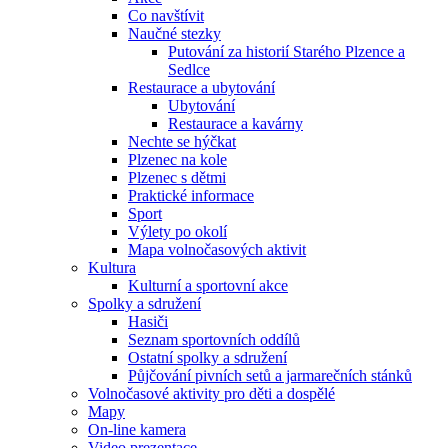
Co navštívit
Naučné stezky
Putování za historií Starého Plzence a
Sedlce
Restaurace a ubytování
Ubytování
Restaurace a kavárny
Nechte se hýčkat
Plzenec na kole
Plzenec s dětmi
Praktické informace
Sport
Výlety po okolí
Mapa volnočasových aktivit
Kultura
Kulturní a sportovní akce
Spolky a sdružení
Hasiči
Seznam sportovních oddílů
Ostatní spolky a sdružení
Půjčování pivních setů a jarmarečních stánků
Volnočasové aktivity pro děti a dospělé
Mapy
On-line kamera
Video prezentace