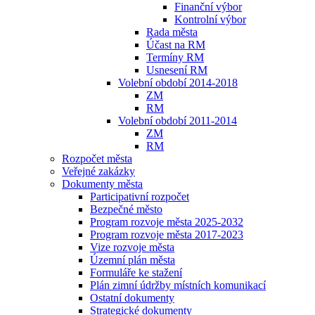
Finanční výbor
Kontrolní výbor
Rada města
Účast na RM
Termíny RM
Usnesení RM
Volební období 2014-2018
ZM
RM
Volební období 2011-2014
ZM
RM
Rozpočet města
Veřejné zakázky
Dokumenty města
Participativní rozpočet
Bezpečné město
Program rozvoje města 2025-2032
Program rozvoje města 2017-2023
Vize rozvoje města
Územní plán města
Formuláře ke stažení
Plán zimní údržby místních komunikací
Ostatní dokumenty
Strategické dokumenty