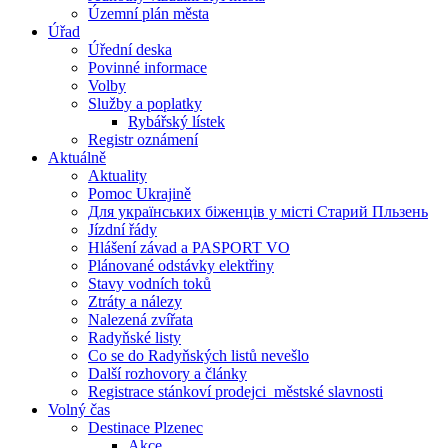
Územní plán města
Úřad
Úřední deska
Povinné informace
Volby
Služby a poplatky
Rybářský lístek
Registr oznámení
Aktuálně
Aktuality
Pomoc Ukrajině
Для українських біженців у місті Старий Пльзень
Jízdní řády
Hlášení závad a PASPORT VO
Plánované odstávky elektřiny
Stavy vodních toků
Ztráty a nálezy
Nalezená zvířata
Radyňské listy
Co se do Radyňských listů nevešlo
Další rozhovory a články
Registrace stánkoví prodejci_městské slavnosti
Volný čas
Destinace Plzenec
Akce