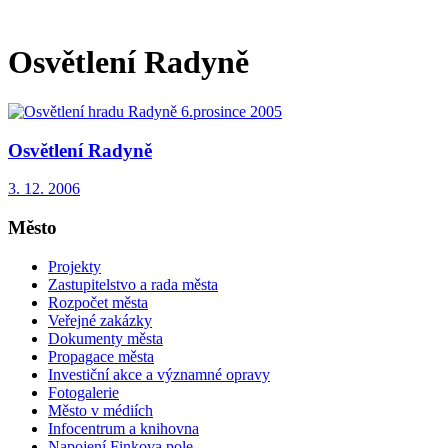
Osvětlení Radyně
Osvětlení Radyně
3. 12. 2006
Město
Projekty
Zastupitelstvo a rada města
Rozpočet města
Veřejné zakázky
Dokumenty města
Propagace města
Investiční akce a významné opravy
Fotogalerie
Město v médiích
Infocentrum a knihovna
Napojení Finkova pole