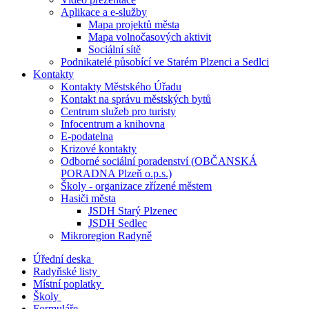
Aplikace a e-služby
Mapa projektů města
Mapa volnočasových aktivit
Sociální sítě
Podnikatelé působící ve Starém Plzenci a Sedlci
Kontakty
Kontakty Městského Úřadu
Kontakt na správu městských bytů
Centrum služeb pro turisty
Infocentrum a knihovna
E-podatelna
Krizové kontakty
Odborné sociální poradenství (OBČANSKÁ
PORADNA Plzeň o.p.s.)
Školy - organizace zřízené městem
Hasiči města
JSDH Starý Plzenec
JSDH Sedlec
Mikroregion Radyně
Úřední deska
Radyňské listy
Místní poplatky
Školy
Formuláře