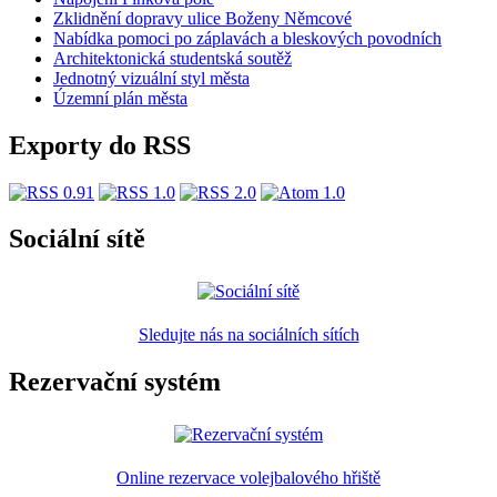
Zklidnění dopravy ulice Boženy Němcové
Nabídka pomoci po záplavách a bleskových povodních
Architektonická studentská soutěž
Jednotný vizuální styl města
Územní plán města
Exporty do RSS
Sociální sítě
Sledujte nás na sociálních sítích
Rezervační systém
Online rezervace volejbalového hřiště