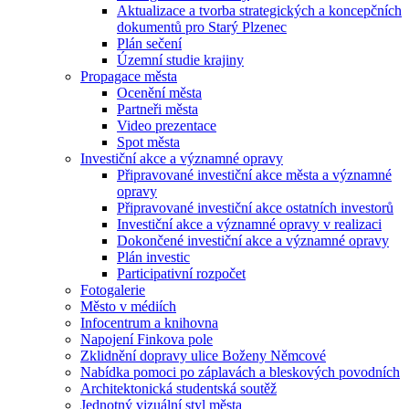
Aktualizace a tvorba strategických a koncepčních
dokumentů pro Starý Plzenec
Plán sečení
Územní studie krajiny
Propagace města
Ocenění města
Partneři města
Video prezentace
Spot města
Investiční akce a významné opravy
Připravované investiční akce města a významné
opravy
Připravované investiční akce ostatních investorů
Investiční akce a významné opravy v realizaci
Dokončené investiční akce a významné opravy
Plán investic
Participativní rozpočet
Fotogalerie
Město v médiích
Infocentrum a knihovna
Napojení Finkova pole
Zklidnění dopravy ulice Boženy Němcové
Nabídka pomoci po záplavách a bleskových povodních
Architektonická studentská soutěž
Jednotný vizuální styl města