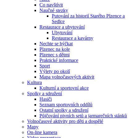
Co navštívit
Naučné stezky
Putování za historií Starého Plzence a
Sedlce
Restaurace a ubytování
Ubytování
Restaurace a kavárny
Nechte se hýčkat
Plzenec na kole
Plzenec s dětmi
Praktické informace
Sport
Výlety po okolí
Mapa volnočasových aktivit
Kultura
Kulturní a sportovní akce
Spolky a sdružení
Hasiči
Seznam sportovních oddílů
Ostatní spolky a sdružení
Půjčování pivních setů a jarmarečních stánků
Volnočasové aktivity pro děti a dospělé
Mapy
On-line kamera
Video prezentace