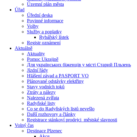
Územní plán města
Úřad
Úřední deska
Povinné informace
Volby
Služby a poplatky
Rybářský lístek
Registr oznámení
Aktuálně
Aktuality
Pomoc Ukrajině
Для українських біженців у місті Старий Пльзень
Jízdní řády
Hlášení závad a PASPORT VO
Plánované odstávky elektřiny
Stavy vodních toků
Ztráty a nálezy
Nalezená zvířata
Radyňské listy
Co se do Radyňských listů nevešlo
Další rozhovory a články
Registrace stánkoví prodejci_městské slavnosti
Volný čas
Destinace Plzenec
Akce