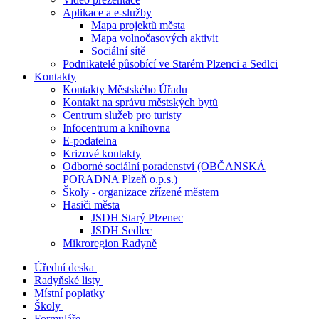
Aplikace a e-služby
Mapa projektů města
Mapa volnočasových aktivit
Sociální sítě
Podnikatelé působící ve Starém Plzenci a Sedlci
Kontakty
Kontakty Městského Úřadu
Kontakt na správu městských bytů
Centrum služeb pro turisty
Infocentrum a knihovna
E-podatelna
Krizové kontakty
Odborné sociální poradenství (OBČANSKÁ
PORADNA Plzeň o.p.s.)
Školy - organizace zřízené městem
Hasiči města
JSDH Starý Plzenec
JSDH Sedlec
Mikroregion Radyně
Úřední deska
Radyňské listy
Místní poplatky
Školy
Formuláře