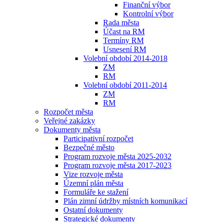
Finanční výbor
Kontrolní výbor
Rada města
Účast na RM
Termíny RM
Usnesení RM
Volební období 2014-2018
ZM
RM
Volební období 2011-2014
ZM
RM
Rozpočet města
Veřejné zakázky
Dokumenty města
Participativní rozpočet
Bezpečné město
Program rozvoje města 2025-2032
Program rozvoje města 2017-2023
Vize rozvoje města
Územní plán města
Formuláře ke stažení
Plán zimní údržby místních komunikací
Ostatní dokumenty
Strategické dokumenty