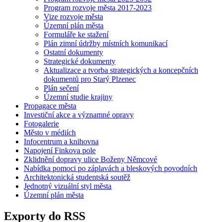
Program rozvoje města 2017-2023
Vize rozvoje města
Územní plán města
Formuláře ke stažení
Plán zimní údržby místních komunikací
Ostatní dokumenty
Strategické dokumenty
Aktualizace a tvorba strategických a koncepčních
dokumentů pro Starý Plzenec
Plán sečení
Územní studie krajiny
Propagace města
Investiční akce a významné opravy
Fotogalerie
Město v médiích
Infocentrum a knihovna
Napojení Finkova pole
Zklidnění dopravy ulice Boženy Němcové
Nabídka pomoci po záplavách a bleskových povodních
Architektonická studentská soutěž
Jednotný vizuální styl města
Územní plán města
Exporty do RSS