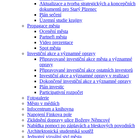
Aktualizace a tvorba strategických a koncepčních
dokumentů pro Starý Plzenec
Plán sečení
Územní studie krajiny
Propagace města
Ocenění města
Partneři města
Video prezentace
Spot města
Investiční akce a významné opravy
Připravované investiční akce města a významné
opravy
Připravované investiční akce ostatních investorů
Investiční akce a významné opravy v realizaci
Dokončené investiční akce a významné opravy
Plán investic
Participativní rozpočet
Fotogalerie
Město v médiích
Infocentrum a knihovna
Napojení Finkova pole
Zklidnění dopravy ulice Boženy Němcové
Nabídka pomoci po záplavách a bleskových povodních
Architektonická studentská soutěž
Jednotný vizuální styl města