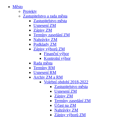
Město
Projekty
Zastupitelstvo a rada města
Zastupitelstvo města
Usnesení ZM
Zápisy ZM
Termíny zasedání ZM
Nahrávky ZM
Podklady ZM
Zápisy výborů ZM
Finanční výbor
Kontrolní výbor
Rada města
Termíny RM
Usnesení RM
Archiv ZM a RM
Volební období 2018-2022
Zastupitelstvo města
Usnesení ZM
Zápisy ZM
Termíny zasedání ZM
Účast na ZM
Nahrávky ZM
Zápisy výborů ZM