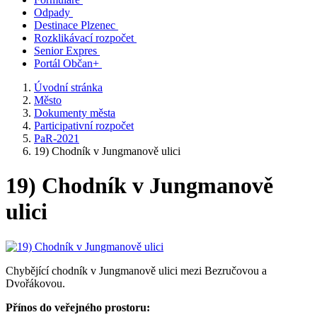
Odpady
Destinace Plzenec
Rozklikávací rozpočet
Senior Expres
Portál Občan+
Úvodní stránka
Město
Dokumenty města
Participativní rozpočet
PaR-2021
19) Chodník v Jungmanově ulici
19) Chodník v Jungmanově
ulici
Chybějící chodník v Jungmanově ulici mezi Bezručovou a
Dvořákovou.
Přínos do veřejného prostoru: