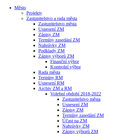
Město
Projekty
Zastupitelstvo a rada města
Zastupitelstvo města
Usnesení ZM
Zápisy ZM
Termíny zasedání ZM
Nahrávky ZM
Podklady ZM
Zápisy výborů ZM
Finanční výbor
Kontrolní výbor
Rada města
Termíny RM
Usnesení RM
Archiv ZM a RM
Volební období 2018-2022
Zastupitelstvo města
Usnesení ZM
Zápisy ZM
Termíny zasedání ZM
Účast na ZM
Nahrávky ZM
Zápisy výborů ZM