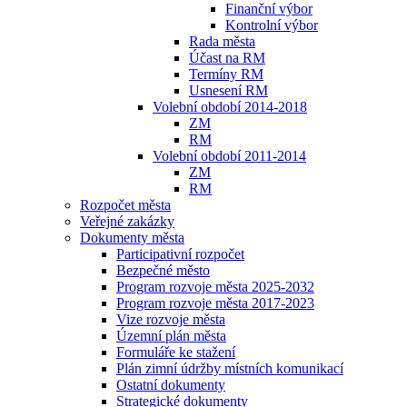
Finanční výbor
Kontrolní výbor
Rada města
Účast na RM
Termíny RM
Usnesení RM
Volební období 2014-2018
ZM
RM
Volební období 2011-2014
ZM
RM
Rozpočet města
Veřejné zakázky
Dokumenty města
Participativní rozpočet
Bezpečné město
Program rozvoje města 2025-2032
Program rozvoje města 2017-2023
Vize rozvoje města
Územní plán města
Formuláře ke stažení
Plán zimní údržby místních komunikací
Ostatní dokumenty
Strategické dokumenty