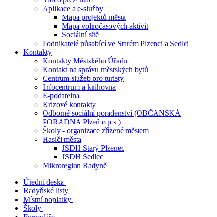
Aplikace a e-služby
Mapa projektů města
Mapa volnočasových aktivit
Sociální sítě
Podnikatelé působící ve Starém Plzenci a Sedlci
Kontakty
Kontakty Městského Úřadu
Kontakt na správu městských bytů
Centrum služeb pro turisty
Infocentrum a knihovna
E-podatelna
Krizové kontakty
Odborné sociální poradenství (OBČANSKÁ
PORADNA Plzeň o.p.s.)
Školy - organizace zřízené městem
Hasiči města
JSDH Starý Plzenec
JSDH Sedlec
Mikroregion Radyně
Úřední deska
Radyňské listy
Místní poplatky
Školy
Formuláře