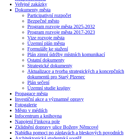
Veřejné zakázky
Dokumenty města
Participativní rozpočet
Bezpečné město
Program rozvoje města 2025-2032
Program rozvoje města 2017-2023
Vize rozvoje města
Územní plán města
Formuláře ke stažení
Plán zimní údržby místních komunikací
Ostatní dokumenty
Strategické dokumenty
Aktualizace a tvorba strategických a koncepčních
dokumentů pro Starý Plzenec
Plán sečení
Územní studie krajiny
Propagace města
Investiční akce a významné opravy
Fotogalerie
Město v médiích
Infocentrum a knihovna
Napojení Finkova pole
Zklidnění dopravy ulice Boženy Němcové
Nabídka pomoci po záplavách a bleskových povodních
Architektonická studentská soutěž