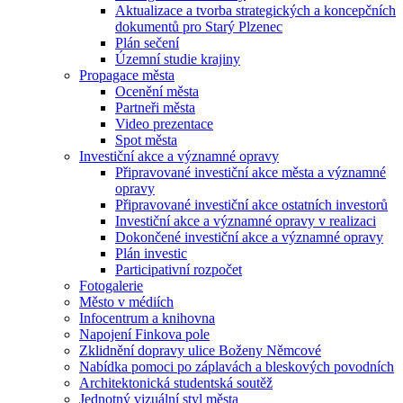
Aktualizace a tvorba strategických a koncepčních
dokumentů pro Starý Plzenec
Plán sečení
Územní studie krajiny
Propagace města
Ocenění města
Partneři města
Video prezentace
Spot města
Investiční akce a významné opravy
Připravované investiční akce města a významné
opravy
Připravované investiční akce ostatních investorů
Investiční akce a významné opravy v realizaci
Dokončené investiční akce a významné opravy
Plán investic
Participativní rozpočet
Fotogalerie
Město v médiích
Infocentrum a knihovna
Napojení Finkova pole
Zklidnění dopravy ulice Boženy Němcové
Nabídka pomoci po záplavách a bleskových povodních
Architektonická studentská soutěž
Jednotný vizuální styl města