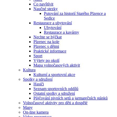
Co navštívit
Naučné stezky
Putování za historií Starého Plzence a
Sedlce
Restaurace a ubytování
Ubytování
Restaurace a kavárny
Nechte se hýčkat
Plzenec na kole
Plzenec s dětmi
Praktické informace
Sport
Výlety po okolí
Mapa volnočasových aktivit
Kultura
Kulturní a sportovní akce
Spolky a sdružení
Hasiči
Seznam sportovních oddílů
Ostatní spolky a sdružení
Půjčování pivních setů a jarmarečních stánků
Volnočasové aktivity pro děti a dospělé
Mapy
On-line kamera
Video prezentace