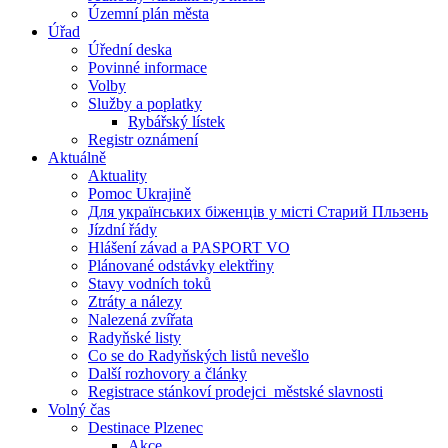
Územní plán města
Úřad
Úřední deska
Povinné informace
Volby
Služby a poplatky
Rybářský lístek
Registr oznámení
Aktuálně
Aktuality
Pomoc Ukrajině
Для українських біженців у місті Старий Пльзень
Jízdní řády
Hlášení závad a PASPORT VO
Plánované odstávky elektřiny
Stavy vodních toků
Ztráty a nálezy
Nalezená zvířata
Radyňské listy
Co se do Radyňských listů nevešlo
Další rozhovory a články
Registrace stánkoví prodejci_městské slavnosti
Volný čas
Destinace Plzenec
Akce