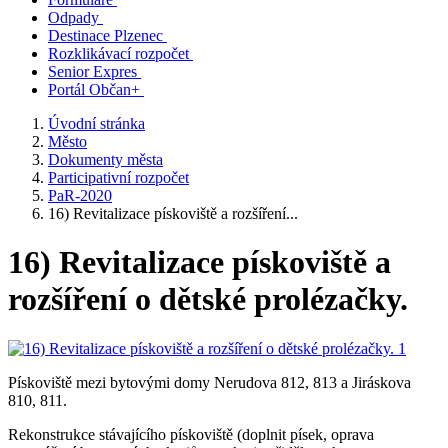
Odpady
Destinace Plzenec
Rozklikávací rozpočet
Senior Expres
Portál Občan+
Úvodní stránka
Město
Dokumenty města
Participativní rozpočet
PaR-2020
16) Revitalizace pískoviště a rozšíření...
16) Revitalizace pískoviště a
rozšíření o dětské prolézačky.
Pískoviště mezi bytovými domy Nerudova 812, 813 a Jiráskova
810, 811.
Rekonstrukce stávajícího pískoviště (doplnit písek, oprava