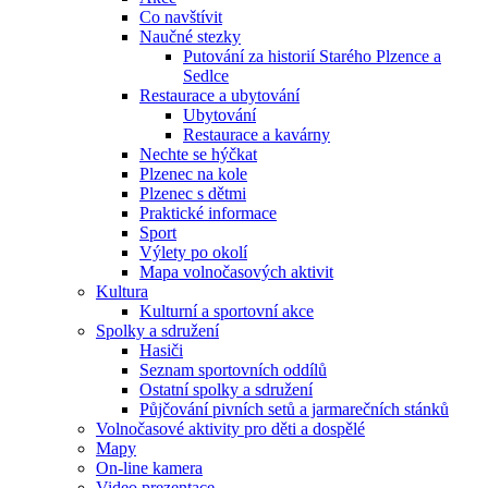
Co navštívit
Naučné stezky
Putování za historií Starého Plzence a
Sedlce
Restaurace a ubytování
Ubytování
Restaurace a kavárny
Nechte se hýčkat
Plzenec na kole
Plzenec s dětmi
Praktické informace
Sport
Výlety po okolí
Mapa volnočasových aktivit
Kultura
Kulturní a sportovní akce
Spolky a sdružení
Hasiči
Seznam sportovních oddílů
Ostatní spolky a sdružení
Půjčování pivních setů a jarmarečních stánků
Volnočasové aktivity pro děti a dospělé
Mapy
On-line kamera
Video prezentace