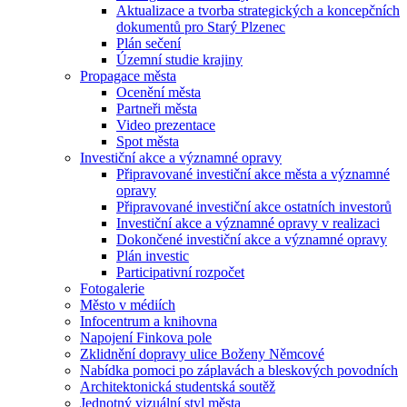
Aktualizace a tvorba strategických a koncepčních
dokumentů pro Starý Plzenec
Plán sečení
Územní studie krajiny
Propagace města
Ocenění města
Partneři města
Video prezentace
Spot města
Investiční akce a významné opravy
Připravované investiční akce města a významné
opravy
Připravované investiční akce ostatních investorů
Investiční akce a významné opravy v realizaci
Dokončené investiční akce a významné opravy
Plán investic
Participativní rozpočet
Fotogalerie
Město v médiích
Infocentrum a knihovna
Napojení Finkova pole
Zklidnění dopravy ulice Boženy Němcové
Nabídka pomoci po záplavách a bleskových povodních
Architektonická studentská soutěž
Jednotný vizuální styl města