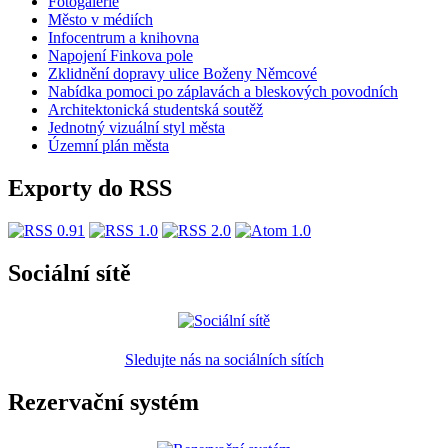
Fotogalerie
Město v médiích
Infocentrum a knihovna
Napojení Finkova pole
Zklidnění dopravy ulice Boženy Němcové
Nabídka pomoci po záplavách a bleskových povodních
Architektonická studentská soutěž
Jednotný vizuální styl města
Územní plán města
Exporty do RSS
Sociální sítě
Sledujte nás na sociálních sítích
Rezervační systém