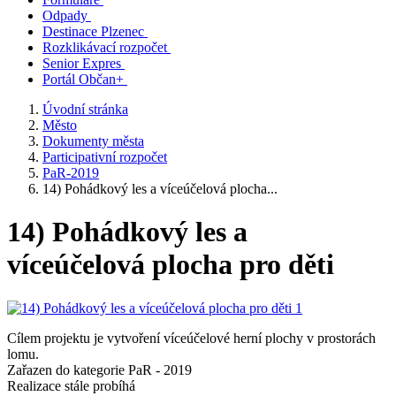
Odpady
Destinace Plzenec
Rozklikávací rozpočet
Senior Expres
Portál Občan+
Úvodní stránka
Město
Dokumenty města
Participativní rozpočet
PaR-2019
14) Pohádkový les a víceúčelová plocha...
14) Pohádkový les a
víceúčelová plocha pro děti
Cílem projektu je vytvoření víceúčelové herní plochy v prostorách
lomu.
Zařazen do kategorie PaR - 2019
Realizace stále probíhá