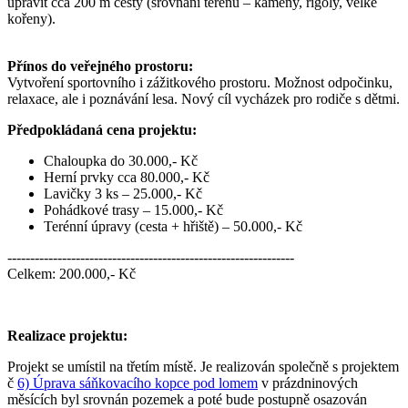
upravit cca 200 m cesty (srovnání terénu – kameny, rigoly, velké
kořeny).
Přínos do veřejného prostoru:
Vytvoření sportovního i zážitkového prostoru. Možnost odpočinku,
relaxace, ale i poznávání lesa. Nový cíl vycházek pro rodiče s dětmi.
Předpokládaná cena projektu:
Chaloupka do 30.000,- Kč
Herní prvky cca 80.000,- Kč
Lavičky 3 ks – 25.000,- Kč
Pohádkové trasy – 15.000,- Kč
Terénní úpravy (cesta + hřiště) – 50.000,- Kč
---------------------------------------------------------------
Celkem: 200.000,- Kč
Realizace projektu:
Projekt se umístil na třetím místě. Je realizován společně s projektem
č
6) Úprava sáňkovacího kopce pod lomem
v prázdninových
měsících byl srovnán pozemek a poté bude postupně osazován