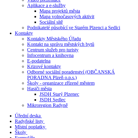
Aplikace a e-služby
Mapa projektů města
Mapa volnočasových aktivit
Sociální sítě
Podnikatelé působící ve Starém Plzenci a Sedlci
Kontakty
Kontakty Městského Úřadu
Kontakt na správu městských bytů
Centrum služeb pro turisty
Infocentrum a knihovna
E-podatelna
Krizové kontakty
Odborné sociální poradenství (OBČANSKÁ
PORADNA Plzeň o.p.s.)
Školy - organizace zřízené městem
Hasiči města
JSDH Starý Plzenec
JSDH Sedlec
Mikroregion Radyně
Úřední deska
Radyňské listy
Místní poplatky
Školy
Formuláře