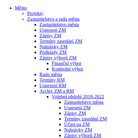
Město
Projekty
Zastupitelstvo a rada města
Zastupitelstvo města
Usnesení ZM
Zápisy ZM
Termíny zasedání ZM
Nahrávky ZM
Podklady ZM
Zápisy výborů ZM
Finanční výbor
Kontrolní výbor
Rada města
Termíny RM
Usnesení RM
Archiv ZM a RM
Volební období 2018-2022
Zastupitelstvo města
Usnesení ZM
Zápisy ZM
Termíny zasedání ZM
Účast na ZM
Nahrávky ZM
Zápisy výborů ZM