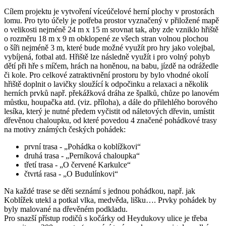
Cílem projektu je vytvoření víceúčelové herní plochy v prostorách
lomu. Pro tyto účely je potřeba prostor vyznačený v přiložené mapě
o velikosti nejméně 24 m x 15 m srovnat tak, aby zde vzniklo hřiště
o rozměru 18 m x 9 m obklopené ze všech stran volnou plochou
o šíři nejméně 3 m, které bude možné využít pro hry jako volejbal,
vybíjená, fotbal atd. Hřiště lze následně využít i pro volný pohyb
dětí při hře s míčem, hrách na honěnou, na babu, jízdě na odrážedle
či kole. Pro celkové zatraktivnění prostoru by bylo vhodné okolí
hřiště doplnit o lavičky sloužící k odpočinku a relaxaci a několik
herních prvků např. překážková dráha ze špalků, chůze po lanovém
můstku, houpačka atd. (viz. příloha), a dále do přilehlého borového
lesíka, který je nutné předem vyčistit od náletových dřevin, umístit
dřevěnou chaloupku, od které povedou 4 značené pohádkové trasy
na motivy známých českých pohádek:
první trasa - „Pohádka o koblížkovi“
druhá trasa - „Perníková chaloupka“
třetí trasa - „O červené Karkulce“
čtvrtá rasa - „O Budulínkovi“
Na každé trase se děti seznámí s jednou pohádkou, např. jak
Koblížek utekl a potkal vlka, medvěda, lišku…. Prvky pohádek by
byly malované na dřevěném podkladu.
Pro snazší přístup rodičů s kočárky od Heydukovy ulice je třeba