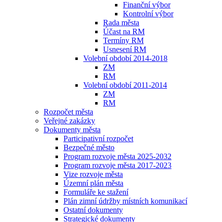
Finanční výbor
Kontrolní výbor
Rada města
Účast na RM
Termíny RM
Usnesení RM
Volební období 2014-2018
ZM
RM
Volební období 2011-2014
ZM
RM
Rozpočet města
Veřejné zakázky
Dokumenty města
Participativní rozpočet
Bezpečné město
Program rozvoje města 2025-2032
Program rozvoje města 2017-2023
Vize rozvoje města
Územní plán města
Formuláře ke stažení
Plán zimní údržby místních komunikací
Ostatní dokumenty
Strategické dokumenty