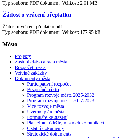
Typ souboru: PDF dokument, Velikost: 2,01 MB
Žádost o vrácení přeplatku
Žádost o vrácení přeplatku.pdf
Typ souboru: PDF dokument, Velikost: 177,95 kB
Město
Projekty
Zastupitelstvo a rada města
Rozpočet města
Veřejné zakázky
Dokumenty města
Participativní rozpočet
Bezpečné město
Program rozvoje města 2025-2032
Program rozvoje města 2017-2023
Vize rozvoje města
Územní plán města
Formuláře ke stažení
Plán zimní údržby místních komunikací
Ostatní dokumenty
Strategické dokumenty