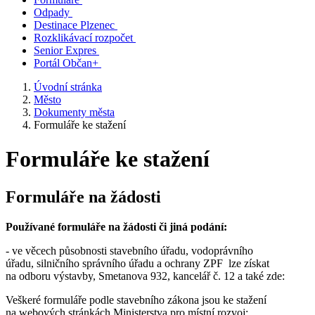
Odpady
Destinace Plzenec
Rozklikávací rozpočet
Senior Expres
Portál Občan+
Úvodní stránka
Město
Dokumenty města
Formuláře ke stažení
Formuláře ke stažení
Formuláře na žádosti
Používané formuláře na žádosti či jiná podání:
- ve věcech působnosti stavebního úřadu, vodoprávního
úřadu, silničního správního úřadu a ochrany ZPF lze získat
na odboru výstavby, Smetanova 932, kancelář č. 12 a také zde:
Veškeré formuláře podle stavebního zákona jsou ke stažení
na webových stránkách Ministerstva pro místní rozvoj: