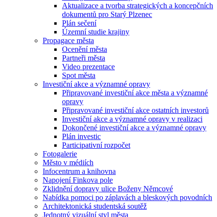
Aktualizace a tvorba strategických a koncepčních
dokumentů pro Starý Plzenec
Plán sečení
Územní studie krajiny
Propagace města
Ocenění města
Partneři města
Video prezentace
Spot města
Investiční akce a významné opravy
Připravované investiční akce města a významné
opravy
Připravované investiční akce ostatních investorů
Investiční akce a významné opravy v realizaci
Dokončené investiční akce a významné opravy
Plán investic
Participativní rozpočet
Fotogalerie
Město v médiích
Infocentrum a knihovna
Napojení Finkova pole
Zklidnění dopravy ulice Boženy Němcové
Nabídka pomoci po záplavách a bleskových povodních
Architektonická studentská soutěž
Jednotný vizuální styl města