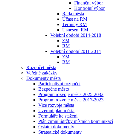
Finanční výbor
Kontrolní výbor
Rada města
Účast na RM
Termíny RM
Usnesení RM
Volební období 2014-2018
ZM
RM
Volební období 2011-2014
ZM
RM
Rozpočet města
Veřejné zakázky
Dokumenty města
Participativní rozpočet
Bezpečné město
Program rozvoje města 2025-2032
Program rozvoje města 2017-2023
Vize rozvoje města
Územní plán města
Formuláře ke stažení
Plán zimní údržby místních komunikací
Ostatní dokumenty
Strategické dokumenty