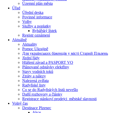
Územní plán města
Úřad
Úřední deska
Povinné informace
Volby
Služby a poplatky
Rybářský lístek
Registr oznámení
Aktuálně
Aktuality
Pomoc Ukrajině
Для українських біженців у місті Старий Пльзень
Jízdní řády
Hlášení závad a PASPORT VO
Plánované odstávky elektřiny
Stavy vodních toků
Ztráty a nálezy
Nalezená zvířata
Radyňské listy
Co se do Radyňských listů nevešlo
Další rozhovory a články
Registrace stánkoví prodejci_městské slavnosti
Volný čas
Destinace Plzenec
Akce