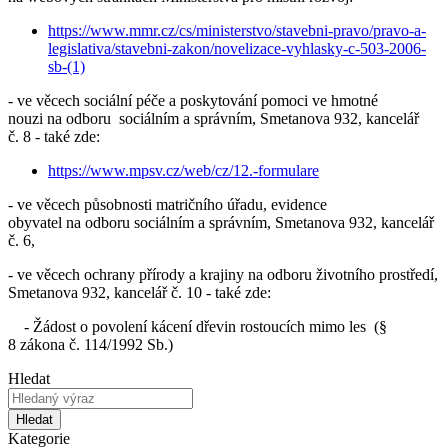
https://www.mmr.cz/cs/ministerstvo/stavebni-pravo/pravo-a-
legislativa/stavebni-zakon/novelizace-vyhlasky-c-503-2006-
sb-(1)
- ve věcech sociální péče a poskytování pomoci ve hmotné
nouzi na odboru sociálním a správním, Smetanova 932, kancelář
č. 8 - také zde:
https://www.mpsv.cz/web/cz/12.-formulare
- ve věcech působnosti matričního úřadu, evidence
obyvatel na odboru sociálním a správním, Smetanova 932, kancelář
č. 6,
- ve věcech ochrany přírody a krajiny na odboru životního prostředí,
Smetanova 932, kancelář č. 10 - také zde:
- Žádost o povolení kácení dřevin rostoucích mimo les (§
8 zákona č. 114/1992 Sb.)
Hledat
Hledat
Kategorie