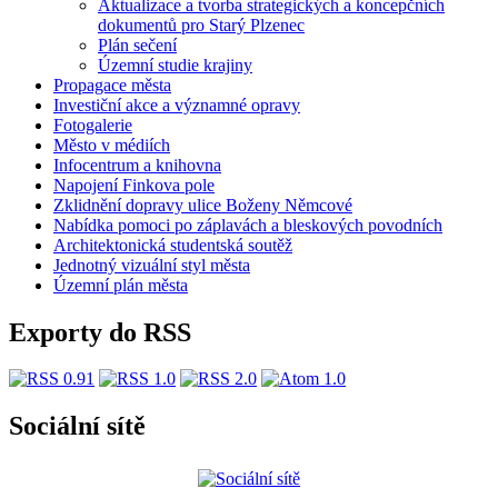
Aktualizace a tvorba strategických a koncepčních
dokumentů pro Starý Plzenec
Plán sečení
Územní studie krajiny
Propagace města
Investiční akce a významné opravy
Fotogalerie
Město v médiích
Infocentrum a knihovna
Napojení Finkova pole
Zklidnění dopravy ulice Boženy Němcové
Nabídka pomoci po záplavách a bleskových povodních
Architektonická studentská soutěž
Jednotný vizuální styl města
Územní plán města
Exporty do RSS
Sociální sítě