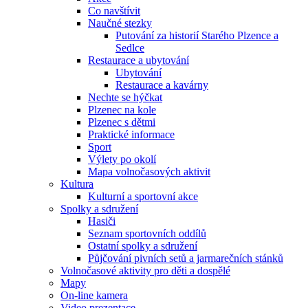
Co navštívit
Naučné stezky
Putování za historií Starého Plzence a
Sedlce
Restaurace a ubytování
Ubytování
Restaurace a kavárny
Nechte se hýčkat
Plzenec na kole
Plzenec s dětmi
Praktické informace
Sport
Výlety po okolí
Mapa volnočasových aktivit
Kultura
Kulturní a sportovní akce
Spolky a sdružení
Hasiči
Seznam sportovních oddílů
Ostatní spolky a sdružení
Půjčování pivních setů a jarmarečních stánků
Volnočasové aktivity pro děti a dospělé
Mapy
On-line kamera
Video prezentace