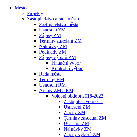
Město
Projekty
Zastupitelstvo a rada města
Zastupitelstvo města
Usnesení ZM
Zápisy ZM
Termíny zasedání ZM
Nahrávky ZM
Podklady ZM
Zápisy výborů ZM
Finanční výbor
Kontrolní výbor
Rada města
Termíny RM
Usnesení RM
Archiv ZM a RM
Volební období 2018-2022
Zastupitelstvo města
Usnesení ZM
Zápisy ZM
Termíny zasedání ZM
Účast na ZM
Nahrávky ZM
Zápisy výborů ZM