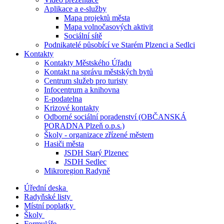
Aplikace a e-služby
Mapa projektů města
Mapa volnočasových aktivit
Sociální sítě
Podnikatelé působící ve Starém Plzenci a Sedlci
Kontakty
Kontakty Městského Úřadu
Kontakt na správu městských bytů
Centrum služeb pro turisty
Infocentrum a knihovna
E-podatelna
Krizové kontakty
Odborné sociální poradenství (OBČANSKÁ
PORADNA Plzeň o.p.s.)
Školy - organizace zřízené městem
Hasiči města
JSDH Starý Plzenec
JSDH Sedlec
Mikroregion Radyně
Úřední deska
Radyňské listy
Místní poplatky
Školy
Formuláře