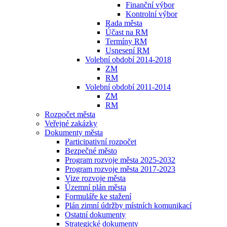
Finanční výbor
Kontrolní výbor
Rada města
Účast na RM
Termíny RM
Usnesení RM
Volební období 2014-2018
ZM
RM
Volební období 2011-2014
ZM
RM
Rozpočet města
Veřejné zakázky
Dokumenty města
Participativní rozpočet
Bezpečné město
Program rozvoje města 2025-2032
Program rozvoje města 2017-2023
Vize rozvoje města
Územní plán města
Formuláře ke stažení
Plán zimní údržby místních komunikací
Ostatní dokumenty
Strategické dokumenty