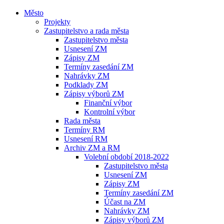
Město
Projekty
Zastupitelstvo a rada města
Zastupitelstvo města
Usnesení ZM
Zápisy ZM
Termíny zasedání ZM
Nahrávky ZM
Podklady ZM
Zápisy výborů ZM
Finanční výbor
Kontrolní výbor
Rada města
Termíny RM
Usnesení RM
Archiv ZM a RM
Volební období 2018-2022
Zastupitelstvo města
Usnesení ZM
Zápisy ZM
Termíny zasedání ZM
Účast na ZM
Nahrávky ZM
Zápisy výborů ZM