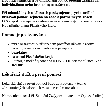
životních situacích
a psychosociální pomoc
osobám zasaženým
individuálním nebo hromadným neštěstím.
Při mimořádných událostech poskytujeme psychosociální
krizovou pomoc, zejména na žádost partnerských složek
IZS
a spolupracujeme s dalšími neziskovými organizacemi v rámci
Havarijního plánu Plzeňského kraje.
Pomoc je poskytována
terénní formou
v přirozeném prostředí uživatele (doma,
na ulici, v nemocnici nebo kde je zapotřebí)
bezplatně
na území
Plzeňského kraje
Službu je možné sjednat na
NONSTOP
telefonní lince:
777
167 004
Lékařská služba první pomoci
Lékařská služba první pomoci bude zajišťována v těchto
zdravotnických zařízeních ve stanoveném rozsahu:
Nemocnice u sv. Jiří
, Staniční 74 (vjezd do areálu z Opavské ulice)