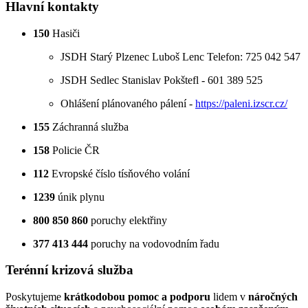
Hlavní kontakty
150
Hasiči
JSDH Starý Plzenec Luboš Lenc Telefon: 725 042 547
JSDH Sedlec Stanislav Pokštefl - 601 389 525
Ohlášení plánovaného pálení -
https://paleni.izscr.cz/
155
Záchranná služba
158
Policie ČR
112
Evropské číslo tísňového volání
1239
únik plynu
800 850 860
poruchy elektřiny
377 413 444
poruchy na vodovodním řadu
Terénní krizová služba
Poskytujeme
krátkodobou pomoc a podporu
lidem v
náročných