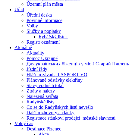
Územní plán města
Úřad
Úřední deska
Povinné informace
Volby
Služby a poplatky
Rybářský lístek
Registr oznámení
Aktuálně
Aktuality
Pomoc Ukrajině
Для українських біженців у місті Старий Пльзень
Jízdní řády
Hlášení závad a PASPORT VO
Plánované odstávky elektřiny
Stavy vodních toků
Ztráty a nálezy
Nalezená zvířata
Radyňské listy
Co se do Radyňských listů nevešlo
Další rozhovory a články
Registrace stánkoví prodejci_městské slavnosti
Volný čas
Destinace Plzenec
Akce