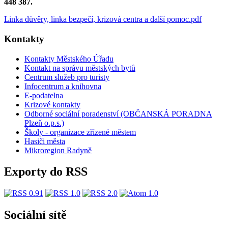
448 387.
Linka důvěry, linka bezpečí, krizová centra a další pomoc.pdf
Kontakty
Kontakty Městského Úřadu
Kontakt na správu městských bytů
Centrum služeb pro turisty
Infocentrum a knihovna
E-podatelna
Krizové kontakty
Odborné sociální poradenství (OBČANSKÁ PORADNA
Plzeň o.p.s.)
Školy - organizace zřízené městem
Hasiči města
Mikroregion Radyně
Exporty do RSS
Sociální sítě