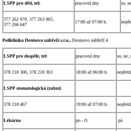
LSPP pro děti, tel:
pracovní dny
so, n
377 262 970, 377 263 965,
17:00 až 07:00 h.
nepře
377 266 647
Poliklinika Denisovo nábřeží s.r.o.,
Denisovo nábřeží 4
LSPP pro dospělé, tel:
pracovní dny
so, ne,
378 218 300, 378 218 363
18:00 až 06:00 h.
nepřetrž
LSPP stomatologická (zubní)
378 218 467
19:00 až 07:00 h.
nepřetrž
Lékárna
po - čt
pá