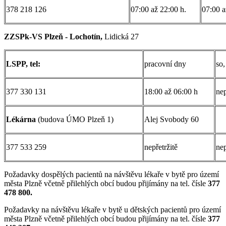
378 218 126
07:00 až 22:00 h.
07:00 a
ZZSPk-VS Plzeň - Lochotín,
Lidická 27
LSPP, tel:
pracovní dny
so,
377 330 131
18:00 až 06:00 h
nep
Lékárna
(budova ÚMO Plzeň 1)
Alej Svobody 60
377 533 259
nepřetržitě
nep
Požadavky dospělých pacientů na návštěvu lékaře v bytě pro území
města Plzně včetně přilehlých obcí budou přijímány na tel. čísle
377
478 800.
Požadavky na návštěvu lékaře v bytě u dětských pacientů pro území
města Plzně včetně přilehlých obcí budou přijímány na tel. čísle
377