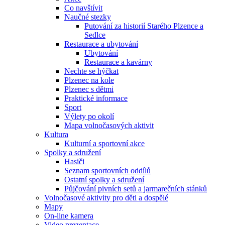
Co navštívit
Naučné stezky
Putování za historií Starého Plzence a
Sedlce
Restaurace a ubytování
Ubytování
Restaurace a kavárny
Nechte se hýčkat
Plzenec na kole
Plzenec s dětmi
Praktické informace
Sport
Výlety po okolí
Mapa volnočasových aktivit
Kultura
Kulturní a sportovní akce
Spolky a sdružení
Hasiči
Seznam sportovních oddílů
Ostatní spolky a sdružení
Půjčování pivních setů a jarmarečních stánků
Volnočasové aktivity pro děti a dospělé
Mapy
On-line kamera
Video prezentace