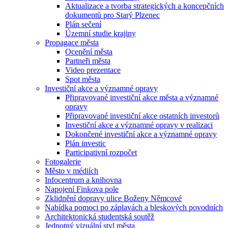
Aktualizace a tvorba strategických a koncepčních
dokumentů pro Starý Plzenec
Plán sečení
Územní studie krajiny
Propagace města
Ocenění města
Partneři města
Video prezentace
Spot města
Investiční akce a významné opravy
Připravované investiční akce města a významné
opravy
Připravované investiční akce ostatních investorů
Investiční akce a významné opravy v realizaci
Dokončené investiční akce a významné opravy
Plán investic
Participativní rozpočet
Fotogalerie
Město v médiích
Infocentrum a knihovna
Napojení Finkova pole
Zklidnění dopravy ulice Boženy Němcové
Nabídka pomoci po záplavách a bleskových povodních
Architektonická studentská soutěž
Jednotný vizuální styl města