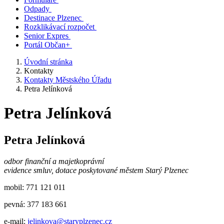
Odpady
Destinace Plzenec
Rozklikávací rozpočet
Senior Expres
Portál Občan+
Úvodní stránka
Kontakty
Kontakty Městského Úřadu
Petra Jelínková
Petra Jelínková
Petra Jelínková
odbor finanční a majetkoprávní
evidence smluv, dotace poskytované městem Starý Plzenec
mobil: 771 121 011
pevná: 377 183 661
e-mail:
jelinkova@staryplzenec.cz