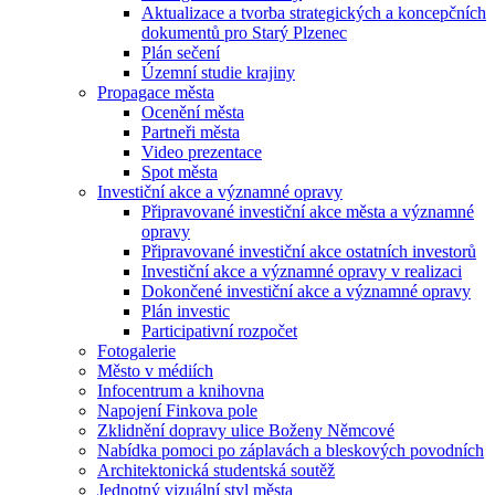
Aktualizace a tvorba strategických a koncepčních
dokumentů pro Starý Plzenec
Plán sečení
Územní studie krajiny
Propagace města
Ocenění města
Partneři města
Video prezentace
Spot města
Investiční akce a významné opravy
Připravované investiční akce města a významné
opravy
Připravované investiční akce ostatních investorů
Investiční akce a významné opravy v realizaci
Dokončené investiční akce a významné opravy
Plán investic
Participativní rozpočet
Fotogalerie
Město v médiích
Infocentrum a knihovna
Napojení Finkova pole
Zklidnění dopravy ulice Boženy Němcové
Nabídka pomoci po záplavách a bleskových povodních
Architektonická studentská soutěž
Jednotný vizuální styl města