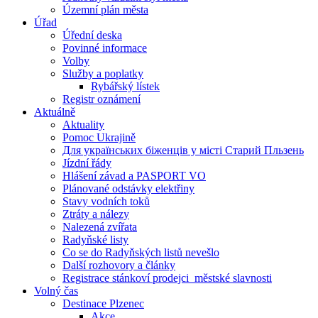
Územní plán města
Úřad
Úřední deska
Povinné informace
Volby
Služby a poplatky
Rybářský lístek
Registr oznámení
Aktuálně
Aktuality
Pomoc Ukrajině
Для українських біженців у місті Старий Пльзень
Jízdní řády
Hlášení závad a PASPORT VO
Plánované odstávky elektřiny
Stavy vodních toků
Ztráty a nálezy
Nalezená zvířata
Radyňské listy
Co se do Radyňských listů nevešlo
Další rozhovory a články
Registrace stánkoví prodejci_městské slavnosti
Volný čas
Destinace Plzenec
Akce