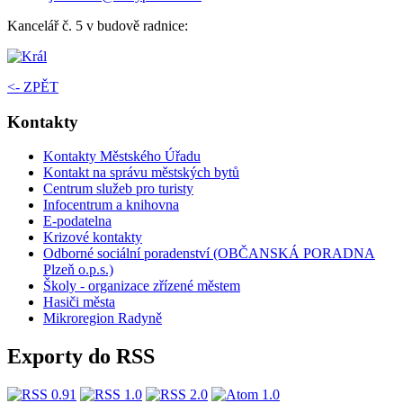
Kancelář č. 5 v budově radnice:
<- ZPĚT
Kontakty
Kontakty Městského Úřadu
Kontakt na správu městských bytů
Centrum služeb pro turisty
Infocentrum a knihovna
E-podatelna
Krizové kontakty
Odborné sociální poradenství (OBČANSKÁ PORADNA
Plzeň o.p.s.)
Školy - organizace zřízené městem
Hasiči města
Mikroregion Radyně
Exporty do RSS