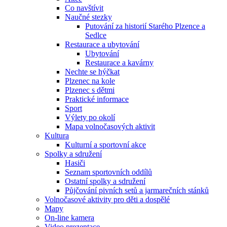
Co navštívit
Naučné stezky
Putování za historií Starého Plzence a
Sedlce
Restaurace a ubytování
Ubytování
Restaurace a kavárny
Nechte se hýčkat
Plzenec na kole
Plzenec s dětmi
Praktické informace
Sport
Výlety po okolí
Mapa volnočasových aktivit
Kultura
Kulturní a sportovní akce
Spolky a sdružení
Hasiči
Seznam sportovních oddílů
Ostatní spolky a sdružení
Půjčování pivních setů a jarmarečních stánků
Volnočasové aktivity pro děti a dospělé
Mapy
On-line kamera
Video prezentace