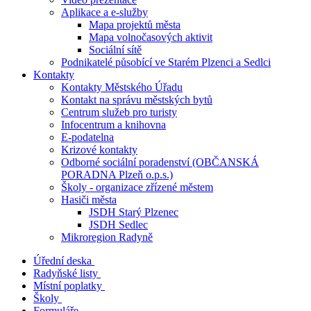
Aplikace a e-služby
Mapa projektů města
Mapa volnočasových aktivit
Sociální sítě
Podnikatelé působící ve Starém Plzenci a Sedlci
Kontakty
Kontakty Městského Úřadu
Kontakt na správu městských bytů
Centrum služeb pro turisty
Infocentrum a knihovna
E-podatelna
Krizové kontakty
Odborné sociální poradenství (OBČANSKÁ
PORADNA Plzeň o.p.s.)
Školy - organizace zřízené městem
Hasiči města
JSDH Starý Plzenec
JSDH Sedlec
Mikroregion Radyně
Úřední deska
Radyňské listy
Místní poplatky
Školy
Formuláře