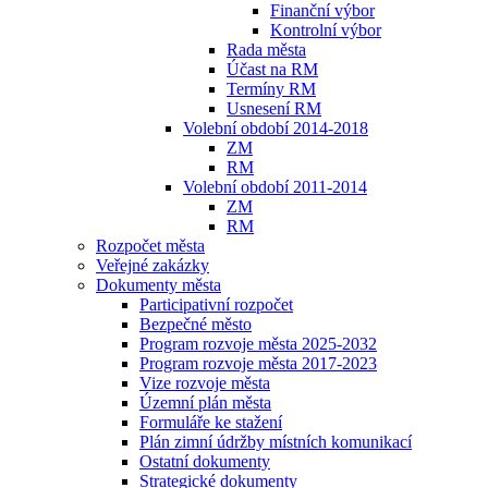
Finanční výbor
Kontrolní výbor
Rada města
Účast na RM
Termíny RM
Usnesení RM
Volební období 2014-2018
ZM
RM
Volební období 2011-2014
ZM
RM
Rozpočet města
Veřejné zakázky
Dokumenty města
Participativní rozpočet
Bezpečné město
Program rozvoje města 2025-2032
Program rozvoje města 2017-2023
Vize rozvoje města
Územní plán města
Formuláře ke stažení
Plán zimní údržby místních komunikací
Ostatní dokumenty
Strategické dokumenty