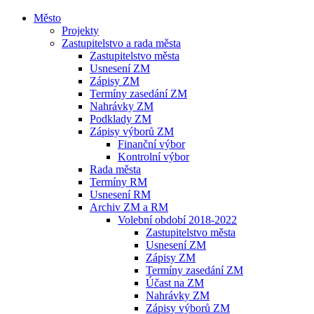
Město
Projekty
Zastupitelstvo a rada města
Zastupitelstvo města
Usnesení ZM
Zápisy ZM
Termíny zasedání ZM
Nahrávky ZM
Podklady ZM
Zápisy výborů ZM
Finanční výbor
Kontrolní výbor
Rada města
Termíny RM
Usnesení RM
Archiv ZM a RM
Volební období 2018-2022
Zastupitelstvo města
Usnesení ZM
Zápisy ZM
Termíny zasedání ZM
Účast na ZM
Nahrávky ZM
Zápisy výborů ZM