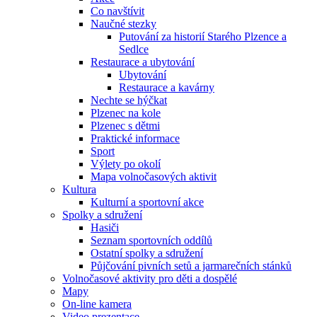
Co navštívit
Naučné stezky
Putování za historií Starého Plzence a
Sedlce
Restaurace a ubytování
Ubytování
Restaurace a kavárny
Nechte se hýčkat
Plzenec na kole
Plzenec s dětmi
Praktické informace
Sport
Výlety po okolí
Mapa volnočasových aktivit
Kultura
Kulturní a sportovní akce
Spolky a sdružení
Hasiči
Seznam sportovních oddílů
Ostatní spolky a sdružení
Půjčování pivních setů a jarmarečních stánků
Volnočasové aktivity pro děti a dospělé
Mapy
On-line kamera
Video prezentace