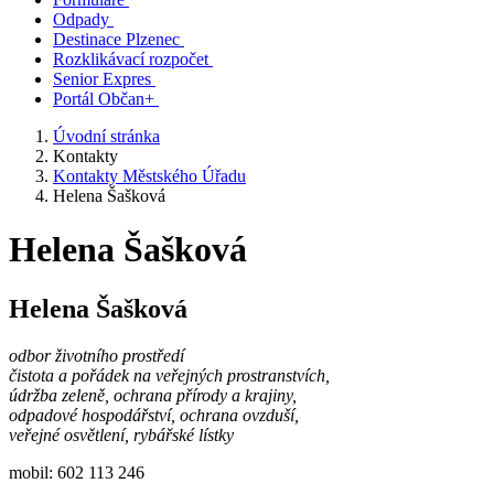
Odpady
Destinace Plzenec
Rozklikávací rozpočet
Senior Expres
Portál Občan+
Úvodní stránka
Kontakty
Kontakty Městského Úřadu
Helena Šašková
Helena Šašková
Helena Šašková
odbor životního prostředí
čistota a pořádek na veřejných prostranstvích,
údržba zeleně, ochrana přírody a krajiny,
odpadové hospodářství, ochrana ovzduší,
veřejné osvětlení, rybářské lístky
mobil: 602 113 246