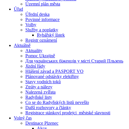
Územní plán města
Úřad
Úřední deska
Povinné informace
Volby
Služby a poplatky
Rybářský lístek
Registr oznámení
Aktuálně
Aktuality
Pomoc Ukrajině
Для українських біженців у місті Старий Пльзень
Jízdní řády
Hlášení závad a PASPORT VO
Plánované odstávky elektřiny
Stavy vodních toků
Ztráty a nálezy
Nalezená zvířata
Radyňské listy
Co se do Radyňských listů nevešlo
Další rozhovory a články
Registrace stánkoví prodejci_městské slavnosti
Volný čas
Destinace Plzenec
Akce