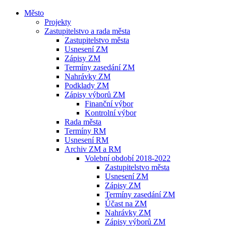
Město
Projekty
Zastupitelstvo a rada města
Zastupitelstvo města
Usnesení ZM
Zápisy ZM
Termíny zasedání ZM
Nahrávky ZM
Podklady ZM
Zápisy výborů ZM
Finanční výbor
Kontrolní výbor
Rada města
Termíny RM
Usnesení RM
Archiv ZM a RM
Volební období 2018-2022
Zastupitelstvo města
Usnesení ZM
Zápisy ZM
Termíny zasedání ZM
Účast na ZM
Nahrávky ZM
Zápisy výborů ZM