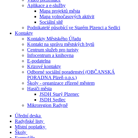
Aplikace a e-služby
Mapa projektů města
Mapa volnočasových aktivit
Sociální sítě
Podnikatelé působící ve Starém Plzenci a Sedlci
Kontakty
Kontakty Městského Úřadu
Kontakt na správu městských bytů
Centrum služeb pro turisty
Infocentrum a knihovna
E-podatelna
Krizové kontakty
Odborné sociální poradenství (OBČANSKÁ
PORADNA Plzeň o.p.s.)
Školy - organizace zřízené městem
Hasiči města
JSDH Starý Plzenec
JSDH Sedlec
Mikroregion Radyně
Úřední deska
Radyňské listy
Místní poplatky
Školy
Formuláře