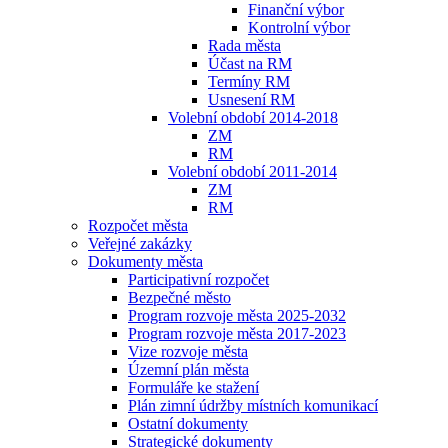
Finanční výbor
Kontrolní výbor
Rada města
Účast na RM
Termíny RM
Usnesení RM
Volební období 2014-2018
ZM
RM
Volební období 2011-2014
ZM
RM
Rozpočet města
Veřejné zakázky
Dokumenty města
Participativní rozpočet
Bezpečné město
Program rozvoje města 2025-2032
Program rozvoje města 2017-2023
Vize rozvoje města
Územní plán města
Formuláře ke stažení
Plán zimní údržby místních komunikací
Ostatní dokumenty
Strategické dokumenty