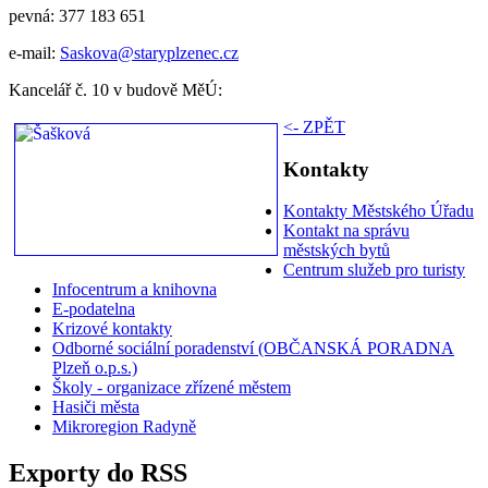
pevná: 377 183 651
e-mail:
Saskova@staryplzenec.cz
Kancelář č. 10 v budově MěÚ:
<- ZPĚT
Kontakty
Kontakty Městského Úřadu
Kontakt na správu
městských bytů
Centrum služeb pro turisty
Infocentrum a knihovna
E-podatelna
Krizové kontakty
Odborné sociální poradenství (OBČANSKÁ PORADNA
Plzeň o.p.s.)
Školy - organizace zřízené městem
Hasiči města
Mikroregion Radyně
Exporty do RSS