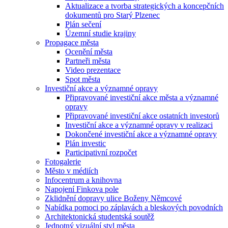
Aktualizace a tvorba strategických a koncepčních
dokumentů pro Starý Plzenec
Plán sečení
Územní studie krajiny
Propagace města
Ocenění města
Partneři města
Video prezentace
Spot města
Investiční akce a významné opravy
Připravované investiční akce města a významné
opravy
Připravované investiční akce ostatních investorů
Investiční akce a významné opravy v realizaci
Dokončené investiční akce a významné opravy
Plán investic
Participativní rozpočet
Fotogalerie
Město v médiích
Infocentrum a knihovna
Napojení Finkova pole
Zklidnění dopravy ulice Boženy Němcové
Nabídka pomoci po záplavách a bleskových povodních
Architektonická studentská soutěž
Jednotný vizuální styl města