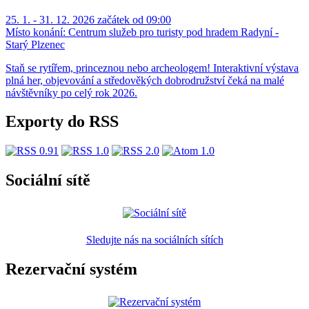
25. 1. - 31. 12. 2026 začátek od 09:00
Místo konání:
Centrum služeb pro turisty pod hradem Radyní -
Starý Plzenec
Staň se rytířem, princeznou nebo archeologem! Interaktivní výstava
plná her, objevování a středověkých dobrodružství čeká na malé
návštěvníky po celý rok 2026.
Exporty do RSS
Sociální sítě
Sledujte nás na sociálních sítích
Rezervační systém