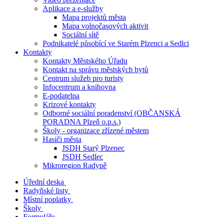
Aplikace a e-služby
Mapa projektů města
Mapa volnočasových aktivit
Sociální sítě
Podnikatelé působící ve Starém Plzenci a Sedlci
Kontakty
Kontakty Městského Úřadu
Kontakt na správu městských bytů
Centrum služeb pro turisty
Infocentrum a knihovna
E-podatelna
Krizové kontakty
Odborné sociální poradenství (OBČANSKÁ
PORADNA Plzeň o.p.s.)
Školy - organizace zřízené městem
Hasiči města
JSDH Starý Plzenec
JSDH Sedlec
Mikroregion Radyně
Úřední deska
Radyňské listy
Místní poplatky
Školy
Formuláře