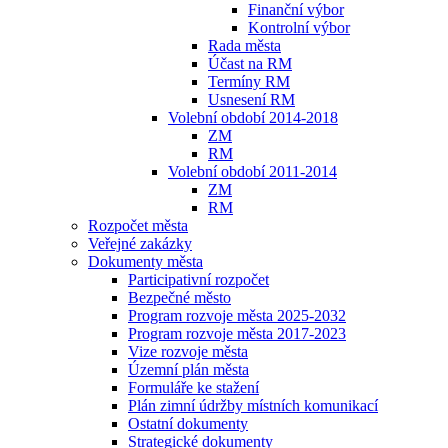
Finanční výbor
Kontrolní výbor
Rada města
Účast na RM
Termíny RM
Usnesení RM
Volební období 2014-2018
ZM
RM
Volební období 2011-2014
ZM
RM
Rozpočet města
Veřejné zakázky
Dokumenty města
Participativní rozpočet
Bezpečné město
Program rozvoje města 2025-2032
Program rozvoje města 2017-2023
Vize rozvoje města
Územní plán města
Formuláře ke stažení
Plán zimní údržby místních komunikací
Ostatní dokumenty
Strategické dokumenty