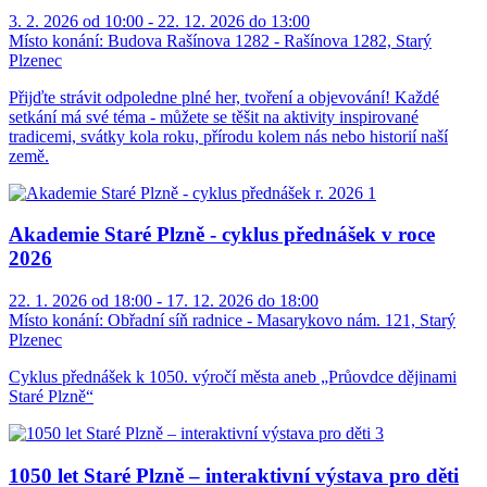
3. 2. 2026 od 10:00 - 22. 12. 2026 do 13:00
Místo konání:
Budova Rašínova 1282 - Rašínova 1282, Starý
Plzenec
Přijďte strávit odpoledne plné her, tvoření a objevování! Každé
setkání má své téma - můžete se těšit na aktivity inspirované
tradicemi, svátky kola roku, přírodu kolem nás nebo historií naší
země.
Akademie Staré Plzně - cyklus přednášek v roce
2026
22. 1. 2026 od 18:00 - 17. 12. 2026 do 18:00
Místo konání:
Obřadní síň radnice - Masarykovo nám. 121, Starý
Plzenec
Cyklus přednášek k 1050. výročí města aneb „Průovdce dějinami
Staré Plzně“
1050 let Staré Plzně – interaktivní výstava pro děti