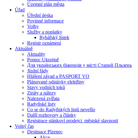
Územní plán města
Úřad
Úřední deska
Povinné informace
Volby
Služby a poplatky
Rybářský lístek
Registr oznámení
Aktuálně
Aktuality
Pomoc Ukrajině
Для українських біженців у місті Старий Пльзень
Jízdní řády
Hlášení závad a PASPORT VO
Plánované odstávky elektřiny
Stavy vodních toků
Ztráty a nálezy
Nalezená zvířata
Radyňské listy
Co se do Radyňských listů nevešlo
Další rozhovory a články
Registrace stánkoví prodejci_městské slavnosti
Volný čas
Destinace Plzenec
Akce