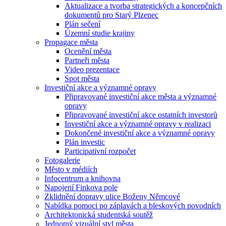
Aktualizace a tvorba strategických a koncepčních
dokumentů pro Starý Plzenec
Plán sečení
Územní studie krajiny
Propagace města
Ocenění města
Partneři města
Video prezentace
Spot města
Investiční akce a významné opravy
Připravované investiční akce města a významné
opravy
Připravované investiční akce ostatních investorů
Investiční akce a významné opravy v realizaci
Dokončené investiční akce a významné opravy
Plán investic
Participativní rozpočet
Fotogalerie
Město v médiích
Infocentrum a knihovna
Napojení Finkova pole
Zklidnění dopravy ulice Boženy Němcové
Nabídka pomoci po záplavách a bleskových povodních
Architektonická studentská soutěž
Jednotný vizuální styl města