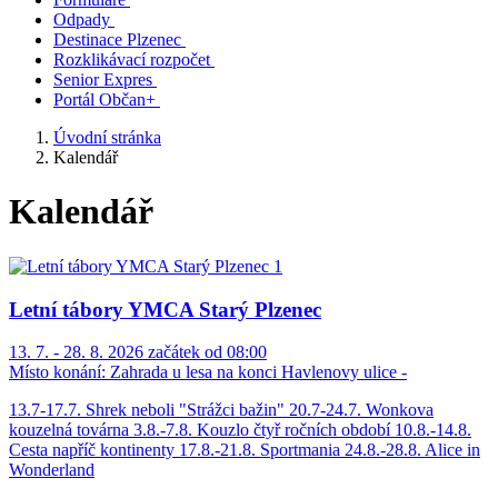
Odpady
Destinace Plzenec
Rozklikávací rozpočet
Senior Expres
Portál Občan+
Úvodní stránka
Kalendář
Kalendář
Letní tábory YMCA Starý Plzenec
13. 7. - 28. 8. 2026 začátek od 08:00
Místo konání:
Zahrada u lesa na konci Havlenovy ulice -
13.7-17.7. Shrek neboli "Strážci bažin" 20.7-24.7. Wonkova
kouzelná továrna 3.8.-7.8. Kouzlo čtyř ročních období 10.8.-14.8.
Cesta napříč kontinenty 17.8.-21.8. Sportmania 24.8.-28.8. Alice in
Wonderland