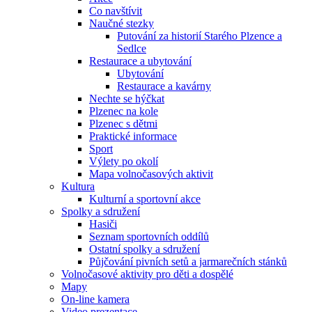
Co navštívit
Naučné stezky
Putování za historií Starého Plzence a
Sedlce
Restaurace a ubytování
Ubytování
Restaurace a kavárny
Nechte se hýčkat
Plzenec na kole
Plzenec s dětmi
Praktické informace
Sport
Výlety po okolí
Mapa volnočasových aktivit
Kultura
Kulturní a sportovní akce
Spolky a sdružení
Hasiči
Seznam sportovních oddílů
Ostatní spolky a sdružení
Půjčování pivních setů a jarmarečních stánků
Volnočasové aktivity pro děti a dospělé
Mapy
On-line kamera
Video prezentace