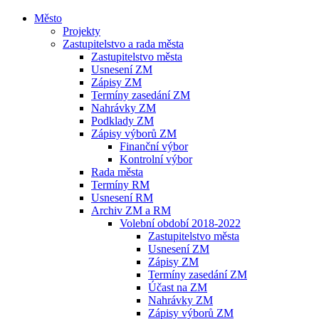
Město
Projekty
Zastupitelstvo a rada města
Zastupitelstvo města
Usnesení ZM
Zápisy ZM
Termíny zasedání ZM
Nahrávky ZM
Podklady ZM
Zápisy výborů ZM
Finanční výbor
Kontrolní výbor
Rada města
Termíny RM
Usnesení RM
Archiv ZM a RM
Volební období 2018-2022
Zastupitelstvo města
Usnesení ZM
Zápisy ZM
Termíny zasedání ZM
Účast na ZM
Nahrávky ZM
Zápisy výborů ZM