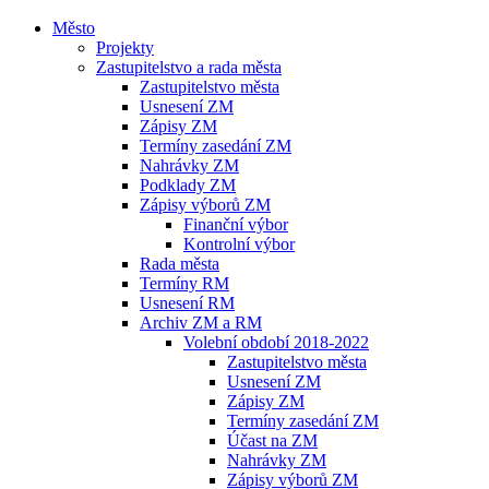
Město
Projekty
Zastupitelstvo a rada města
Zastupitelstvo města
Usnesení ZM
Zápisy ZM
Termíny zasedání ZM
Nahrávky ZM
Podklady ZM
Zápisy výborů ZM
Finanční výbor
Kontrolní výbor
Rada města
Termíny RM
Usnesení RM
Archiv ZM a RM
Volební období 2018-2022
Zastupitelstvo města
Usnesení ZM
Zápisy ZM
Termíny zasedání ZM
Účast na ZM
Nahrávky ZM
Zápisy výborů ZM