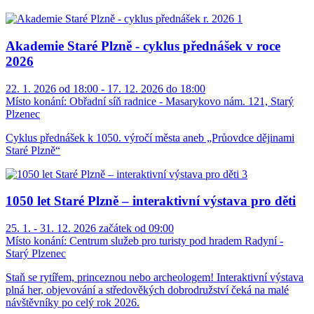
Akademie Staré Plzně - cyklus přednášek v roce
2026
22. 1. 2026 od 18:00 - 17. 12. 2026 do 18:00
Místo konání:
Obřadní síň radnice - Masarykovo nám. 121, Starý
Plzenec
Cyklus přednášek k 1050. výročí města aneb „Průovdce dějinami
Staré Plzně“
1050 let Staré Plzně – interaktivní výstava pro děti
25. 1. - 31. 12. 2026 začátek od 09:00
Místo konání:
Centrum služeb pro turisty pod hradem Radyní -
Starý Plzenec
Staň se rytířem, princeznou nebo archeologem! Interaktivní výstava
plná her, objevování a středověkých dobrodružství čeká na malé
návštěvníky po celý rok 2026.