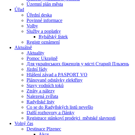
Územní plán města
Úřad
Úřední deska
Povinné informace
Volby
Služby a poplatky
Rybářský lístek
Registr oznámení
Aktuálně
Aktuality
Pomoc Ukrajině
Для українських біженців у місті Старий Пльзень
Jízdní řády
Hlášení závad a PASPORT VO
Plánované odstávky elektřiny
Stavy vodních toků
Ztráty a nálezy
Nalezená zvířata
Radyňské listy
Co se do Radyňských listů nevešlo
Další rozhovory a články
Registrace stánkoví prodejci_městské slavnosti
Volný čas
Destinace Plzenec
Akce