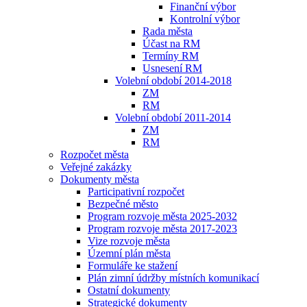
Finanční výbor
Kontrolní výbor
Rada města
Účast na RM
Termíny RM
Usnesení RM
Volební období 2014-2018
ZM
RM
Volební období 2011-2014
ZM
RM
Rozpočet města
Veřejné zakázky
Dokumenty města
Participativní rozpočet
Bezpečné město
Program rozvoje města 2025-2032
Program rozvoje města 2017-2023
Vize rozvoje města
Územní plán města
Formuláře ke stažení
Plán zimní údržby místních komunikací
Ostatní dokumenty
Strategické dokumenty