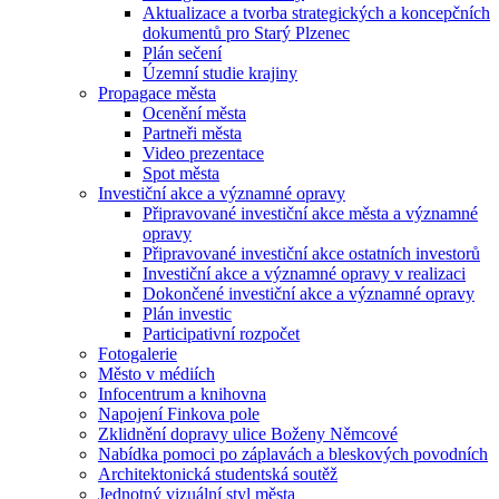
Aktualizace a tvorba strategických a koncepčních
dokumentů pro Starý Plzenec
Plán sečení
Územní studie krajiny
Propagace města
Ocenění města
Partneři města
Video prezentace
Spot města
Investiční akce a významné opravy
Připravované investiční akce města a významné
opravy
Připravované investiční akce ostatních investorů
Investiční akce a významné opravy v realizaci
Dokončené investiční akce a významné opravy
Plán investic
Participativní rozpočet
Fotogalerie
Město v médiích
Infocentrum a knihovna
Napojení Finkova pole
Zklidnění dopravy ulice Boženy Němcové
Nabídka pomoci po záplavách a bleskových povodních
Architektonická studentská soutěž
Jednotný vizuální styl města