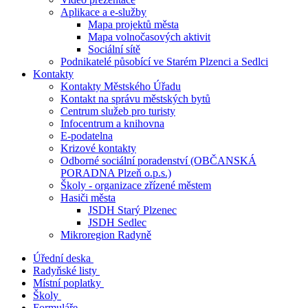
Aplikace a e-služby
Mapa projektů města
Mapa volnočasových aktivit
Sociální sítě
Podnikatelé působící ve Starém Plzenci a Sedlci
Kontakty
Kontakty Městského Úřadu
Kontakt na správu městských bytů
Centrum služeb pro turisty
Infocentrum a knihovna
E-podatelna
Krizové kontakty
Odborné sociální poradenství (OBČANSKÁ
PORADNA Plzeň o.p.s.)
Školy - organizace zřízené městem
Hasiči města
JSDH Starý Plzenec
JSDH Sedlec
Mikroregion Radyně
Úřední deska
Radyňské listy
Místní poplatky
Školy
Formuláře