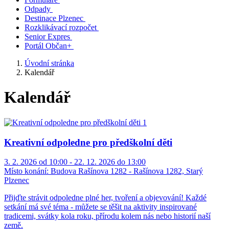
Odpady
Destinace Plzenec
Rozklikávací rozpočet
Senior Expres
Portál Občan+
Úvodní stránka
Kalendář
Kalendář
Kreativní odpoledne pro předškolní děti
3. 2. 2026 od 10:00 - 22. 12. 2026 do 13:00
Místo konání:
Budova Rašínova 1282 - Rašínova 1282, Starý
Plzenec
Přijďte strávit odpoledne plné her, tvoření a objevování! Každé
setkání má své téma - můžete se těšit na aktivity inspirované
tradicemi, svátky kola roku, přírodu kolem nás nebo historií naší
země.