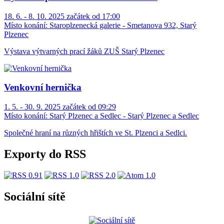
18. 6. - 8. 10. 2025 začátek od 17:00
Místo konání:
Staroplzenecká galerie - Smetanova 932, Starý
Plzenec
Výstava výtvarných prací žáků ZUŠ Starý Plzenec
Venkovní hernička
1. 5. - 30. 9. 2025 začátek od 09:29
Místo konání:
Starý Plzenec a Sedlec - Starý Plzenec a Sedlec
Společné hraní na různých hřištích ve St. Plzenci a Sedlci.
Exporty do RSS
Sociální sítě