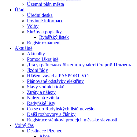
Územní plán města
Úřad
Úřední deska
Povinné informace
Volby
Služby a poplatky
Rybářský lístek
Registr oznámení
Aktuálně
Aktuality
Pomoc Ukrajině
Для українських біженців у місті Старий Пльзень
Jízdní řády
Hlášení závad a PASPORT VO
Plánované odstávky elektřiny
Stavy vodních toků
Ztráty a nálezy
Nalezená zvířata
Radyňské listy
Co se do Radyňských listů nevešlo
Další rozhovory a články
Registrace stánkoví prodejci_městské slavnosti
Volný čas
Destinace Plzenec
Akce