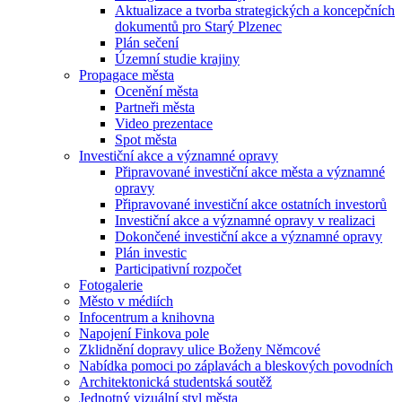
Aktualizace a tvorba strategických a koncepčních
dokumentů pro Starý Plzenec
Plán sečení
Územní studie krajiny
Propagace města
Ocenění města
Partneři města
Video prezentace
Spot města
Investiční akce a významné opravy
Připravované investiční akce města a významné
opravy
Připravované investiční akce ostatních investorů
Investiční akce a významné opravy v realizaci
Dokončené investiční akce a významné opravy
Plán investic
Participativní rozpočet
Fotogalerie
Město v médiích
Infocentrum a knihovna
Napojení Finkova pole
Zklidnění dopravy ulice Boženy Němcové
Nabídka pomoci po záplavách a bleskových povodních
Architektonická studentská soutěž
Jednotný vizuální styl města