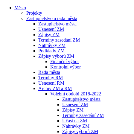
Město
Projekty
Zastupitelstvo a rada města
Zastupitelstvo města
Usnesení ZM
Zápisy ZM
Termíny zasedání ZM
Nahrávky ZM
Podklady ZM
Zápisy výborů ZM
Finanční výbor
Kontrolní výbor
Rada města
Termíny RM
Usnesení RM
Archiv ZM a RM
Volební období 2018-2022
Zastupitelstvo města
Usnesení ZM
Zápisy ZM
Termíny zasedání ZM
Účast na ZM
Nahrávky ZM
Zápisy výborů ZM