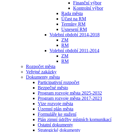
Finanční výbor
Kontrolní výbor
Rada města
Účast na RM
Termíny RM
Usnesení RM
Volební období 2014-2018
ZM
RM
Volební období 2011-2014
ZM
RM
Rozpočet města
Veřejné zakázky
Dokumenty města
Participativní rozpočet
Bezpečné město
Program rozvoje města 2025-2032
Program rozvoje města 2017-2023
Vize rozvoje města
Územní plán města
Formuláře ke stažení
Plán zimní údržby místních komunikací
Ostatní dokumenty
Strategické dokumenty