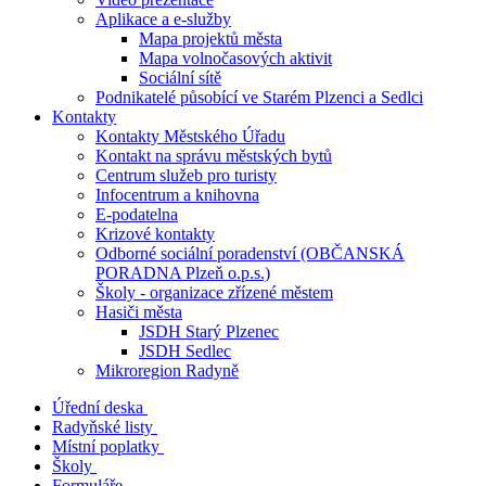
Aplikace a e-služby
Mapa projektů města
Mapa volnočasových aktivit
Sociální sítě
Podnikatelé působící ve Starém Plzenci a Sedlci
Kontakty
Kontakty Městského Úřadu
Kontakt na správu městských bytů
Centrum služeb pro turisty
Infocentrum a knihovna
E-podatelna
Krizové kontakty
Odborné sociální poradenství (OBČANSKÁ
PORADNA Plzeň o.p.s.)
Školy - organizace zřízené městem
Hasiči města
JSDH Starý Plzenec
JSDH Sedlec
Mikroregion Radyně
Úřední deska
Radyňské listy
Místní poplatky
Školy
Formuláře