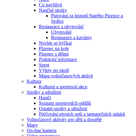
Co navštívit
Naučné stezky
Putování za historií Starého Plzence a
Sedlce
Restaurace a ubytování
Ubytování
Restaurace a kavárny
Nechte se hýčkat
Plzenec na kole
Plzenec s dětmi
Praktické informace
Sport
Výlety po okolí
Mapa volnočasových aktivit
Kultura
Kulturní a sportovní akce
Spolky a sdružení
Hasiči
Seznam sportovních oddílů
Ostatní spolky a sdružení
Půjčování pivních setů a jarmarečních stánků
Volnočasové aktivity pro děti a dospělé
Mapy
On-line kamera
Video prezentace