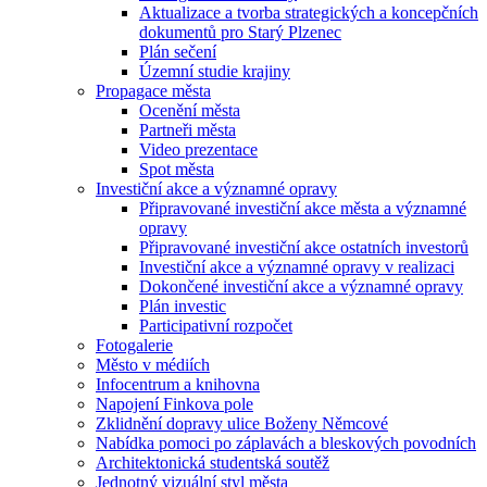
Aktualizace a tvorba strategických a koncepčních
dokumentů pro Starý Plzenec
Plán sečení
Územní studie krajiny
Propagace města
Ocenění města
Partneři města
Video prezentace
Spot města
Investiční akce a významné opravy
Připravované investiční akce města a významné
opravy
Připravované investiční akce ostatních investorů
Investiční akce a významné opravy v realizaci
Dokončené investiční akce a významné opravy
Plán investic
Participativní rozpočet
Fotogalerie
Město v médiích
Infocentrum a knihovna
Napojení Finkova pole
Zklidnění dopravy ulice Boženy Němcové
Nabídka pomoci po záplavách a bleskových povodních
Architektonická studentská soutěž
Jednotný vizuální styl města