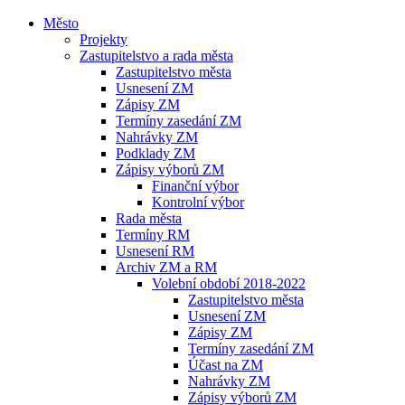
Město
Projekty
Zastupitelstvo a rada města
Zastupitelstvo města
Usnesení ZM
Zápisy ZM
Termíny zasedání ZM
Nahrávky ZM
Podklady ZM
Zápisy výborů ZM
Finanční výbor
Kontrolní výbor
Rada města
Termíny RM
Usnesení RM
Archiv ZM a RM
Volební období 2018-2022
Zastupitelstvo města
Usnesení ZM
Zápisy ZM
Termíny zasedání ZM
Účast na ZM
Nahrávky ZM
Zápisy výborů ZM