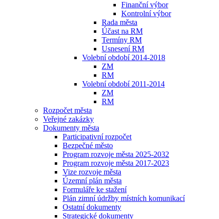
Finanční výbor
Kontrolní výbor
Rada města
Účast na RM
Termíny RM
Usnesení RM
Volební období 2014-2018
ZM
RM
Volební období 2011-2014
ZM
RM
Rozpočet města
Veřejné zakázky
Dokumenty města
Participativní rozpočet
Bezpečné město
Program rozvoje města 2025-2032
Program rozvoje města 2017-2023
Vize rozvoje města
Územní plán města
Formuláře ke stažení
Plán zimní údržby místních komunikací
Ostatní dokumenty
Strategické dokumenty