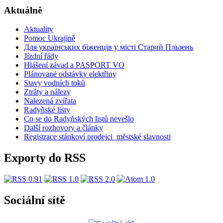
Aktuálně
Aktuality
Pomoc Ukrajině
Для українських біженців у місті Старий Пльзень
Jízdní řády
Hlášení závad a PASPORT VO
Plánované odstávky elektřiny
Stavy vodních toků
Ztráty a nálezy
Nalezená zvířata
Radyňské listy
Co se do Radyňských listů nevešlo
Další rozhovory a články
Registrace stánkoví prodejci_městské slavnosti
Exporty do RSS
Sociální sítě