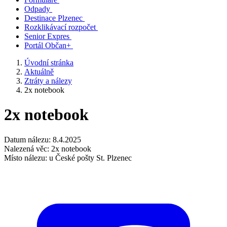
Odpady
Destinace Plzenec
Rozklikávací rozpočet
Senior Expres
Portál Občan+
Úvodní stránka
Aktuálně
Ztráty a nálezy
2x notebook
2x notebook
Datum nálezu: 8.4.2025
Nalezená věc: 2x notebook
Místo nálezu: u České pošty St. Plzenec