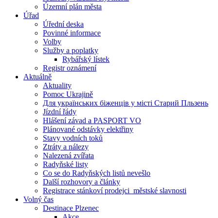
Územní plán města
Úřad
Úřední deska
Povinné informace
Volby
Služby a poplatky
Rybářský lístek
Registr oznámení
Aktuálně
Aktuality
Pomoc Ukrajině
Для українських біженців у місті Старий Пльзень
Jízdní řády
Hlášení závad a PASPORT VO
Plánované odstávky elektřiny
Stavy vodních toků
Ztráty a nálezy
Nalezená zvířata
Radyňské listy
Co se do Radyňských listů nevešlo
Další rozhovory a články
Registrace stánkoví prodejci_městské slavnosti
Volný čas
Destinace Plzenec
Akce