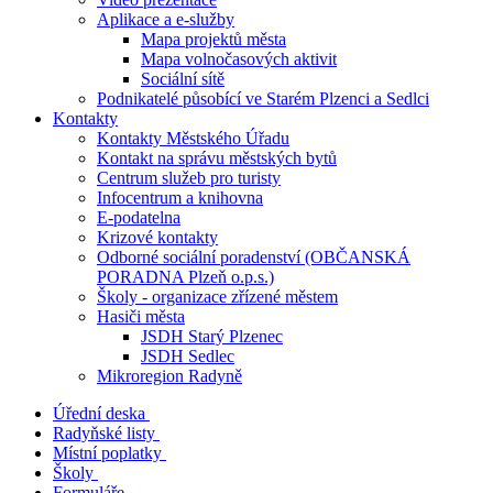
Aplikace a e-služby
Mapa projektů města
Mapa volnočasových aktivit
Sociální sítě
Podnikatelé působící ve Starém Plzenci a Sedlci
Kontakty
Kontakty Městského Úřadu
Kontakt na správu městských bytů
Centrum služeb pro turisty
Infocentrum a knihovna
E-podatelna
Krizové kontakty
Odborné sociální poradenství (OBČANSKÁ
PORADNA Plzeň o.p.s.)
Školy - organizace zřízené městem
Hasiči města
JSDH Starý Plzenec
JSDH Sedlec
Mikroregion Radyně
Úřední deska
Radyňské listy
Místní poplatky
Školy
Formuláře