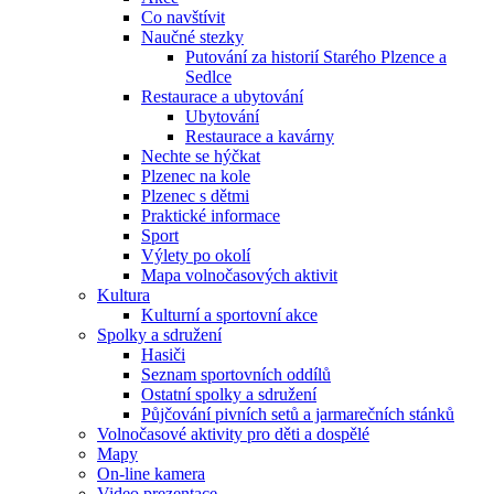
Co navštívit
Naučné stezky
Putování za historií Starého Plzence a
Sedlce
Restaurace a ubytování
Ubytování
Restaurace a kavárny
Nechte se hýčkat
Plzenec na kole
Plzenec s dětmi
Praktické informace
Sport
Výlety po okolí
Mapa volnočasových aktivit
Kultura
Kulturní a sportovní akce
Spolky a sdružení
Hasiči
Seznam sportovních oddílů
Ostatní spolky a sdružení
Půjčování pivních setů a jarmarečních stánků
Volnočasové aktivity pro děti a dospělé
Mapy
On-line kamera
Video prezentace