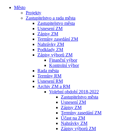
Město
Projekty
Zastupitelstvo a rada města
Zastupitelstvo města
Usnesení ZM
Zápisy ZM
Termíny zasedání ZM
Nahrávky ZM
Podklady ZM
Zápisy výborů ZM
Finanční výbor
Kontrolní výbor
Rada města
Termíny RM
Usnesení RM
Archiv ZM a RM
Volební období 2018-2022
Zastupitelstvo města
Usnesení ZM
Zápisy ZM
Termíny zasedání ZM
Účast na ZM
Nahrávky ZM
Zápisy výborů ZM