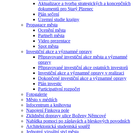
Aktualizace a tvorba strategických a koncepčních
dokumentů pro Starý Plzenec
Plán sečení
Územní studie krajiny
Propagace města
Ocenění města
Partneři města
Video prezentace
Spot města
Investiční akce a významné opravy
Připravované investiční akce města a významné
opravy
Připravované investiční akce ostatních investorů
Investiční akce a významné opravy v realizaci
Dokončené investiční akce a významné opravy
Plán investic
Participativní rozpočet
Fotogalerie
Město v médiích
Infocentrum a knihovna
Napojení Finkova pole
Zklidnění dopravy ulice Boženy Němcové
Nabídka pomoci po záplavách a bleskových povodních
Architektonická studentská soutěž
Jednotný vizuální styl města