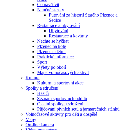
Co navštívit
Naučné stezky
Putování za historií Starého Plzence a
Sedlce
Restaurace a ubytování
Ubytování
Restaurace a kavárny
Nechte se hýčkat
Plzenec na kole
Plzenec s dětmi
Praktické informace
Sport
Výlety po okolí
Mapa volnočasových aktivit
Kultura
Kulturní a sportovní akce
Spolky a sdružení
Hasiči
Seznam sportovních oddílů
Ostatní spolky a sdružení
Půjčování pivních setů a jarmarečních stánků
Volnočasové aktivity pro děti a dospělé
Mapy
On-line kamera
Video prezentace