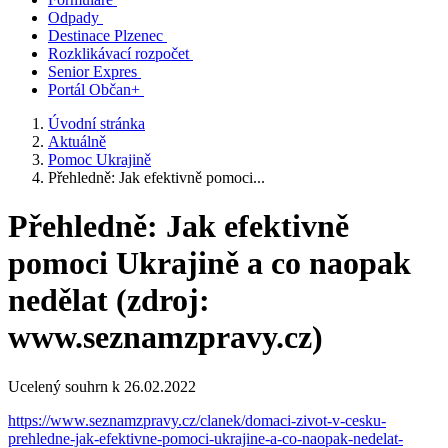
Odpady
Destinace Plzenec
Rozklikávací rozpočet
Senior Expres
Portál Občan+
Úvodní stránka
Aktuálně
Pomoc Ukrajině
Přehledně: Jak efektivně pomoci...
Přehledně: Jak efektivně
pomoci Ukrajině a co naopak
nedělat (zdroj:
www.seznamzpravy.cz)
Ucelený souhrn k 26.02.2022
https://www.seznamzpravy.cz/clanek/domaci-zivot-v-cesku-
prehledne-jak-efektivne-pomoci-ukrajine-a-co-naopak-nedelat-