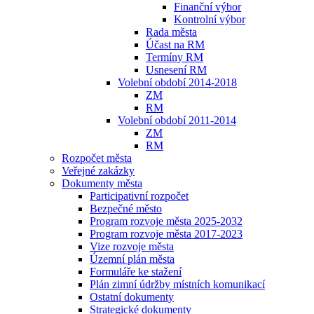
Finanční výbor
Kontrolní výbor
Rada města
Účast na RM
Termíny RM
Usnesení RM
Volební období 2014-2018
ZM
RM
Volební období 2011-2014
ZM
RM
Rozpočet města
Veřejné zakázky
Dokumenty města
Participativní rozpočet
Bezpečné město
Program rozvoje města 2025-2032
Program rozvoje města 2017-2023
Vize rozvoje města
Územní plán města
Formuláře ke stažení
Plán zimní údržby místních komunikací
Ostatní dokumenty
Strategické dokumenty