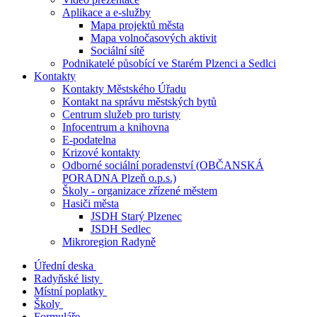
Aplikace a e-služby
Mapa projektů města
Mapa volnočasových aktivit
Sociální sítě
Podnikatelé působící ve Starém Plzenci a Sedlci
Kontakty
Kontakty Městského Úřadu
Kontakt na správu městských bytů
Centrum služeb pro turisty
Infocentrum a knihovna
E-podatelna
Krizové kontakty
Odborné sociální poradenství (OBČANSKÁ
PORADNA Plzeň o.p.s.)
Školy - organizace zřízené městem
Hasiči města
JSDH Starý Plzenec
JSDH Sedlec
Mikroregion Radyně
Úřední deska
Radyňské listy
Místní poplatky
Školy
Formuláře