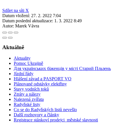
Sdílet na síti X
Datum vložení:
27. 2. 2022 7:04
Datum poslední aktualizace:
1. 3. 2022 8:49
Autor:
Marek Vávra
Aktuálně
Aktuality
Pomoc Ukrajině
Для українських біженців у місті Старий Пльзень
Jízdní řády
Hlášení závad a PASPORT VO
Plánované odstávky elektřiny
Stavy vodních toků
Ztráty a nálezy
Nalezená zvířata
Radyňské listy
Co se do Radyňských listů nevešlo
Další rozhovory a články
Registrace stánkoví prodejci_městské slavnosti