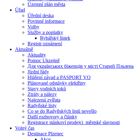
Územní plán města
Úřad
Úřední deska
Povinné informace
Volby
Služby a poplatky
Rybářský lístek
Registr oznámení
Aktuálně
Aktuality
Pomoc Ukrajině
Для українських біженців у місті Старий Пльзень
Jízdní řády
Hlášení závad a PASPORT VO
Plánované odstávky elektřiny
Stavy vodních toků
Ztráty a nálezy
Nalezená zvířata
Radyňské listy
Co se do Radyňských listů nevešlo
Další rozhovory a články
Registrace stánkoví prodejci_městské slavnosti
Volný čas
Destinace Plzenec
Akce