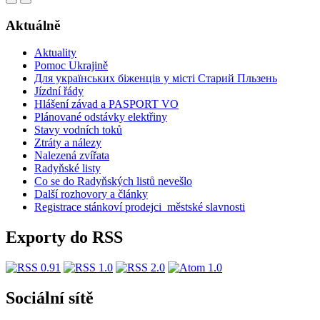
Aktuálně
Aktuality
Pomoc Ukrajině
Для українських біженців у місті Старий Пльзень
Jízdní řády
Hlášení závad a PASPORT VO
Plánované odstávky elektřiny
Stavy vodních toků
Ztráty a nálezy
Nalezená zvířata
Radyňské listy
Co se do Radyňských listů nevešlo
Další rozhovory a články
Registrace stánkoví prodejci_městské slavnosti
Exporty do RSS
Sociální sítě