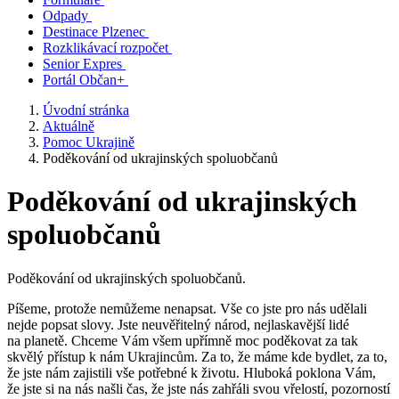
Odpady
Destinace Plzenec
Rozklikávací rozpočet
Senior Expres
Portál Občan+
Úvodní stránka
Aktuálně
Pomoc Ukrajině
Poděkování od ukrajinských spoluobčanů
Poděkování od ukrajinských
spoluobčanů
Poděkování od ukrajinských spoluobčanů.
Píšeme, protože nemůžeme nenapsat. Vše co jste pro nás udělali
nejde popsat slovy. Jste neuvěřitelný národ, nejlaskavější lidé
na planetě. Chceme Vám všem upřímně moc poděkovat za tak
skvělý přístup k nám Ukrajincům. Za to, že máme kde bydlet, za to,
že jste nám zajistili vše potřebné k životu. Hluboká poklona Vám,
že jste si na nás našli čas, že jste nás zahřáli svou vřelostí, pozorností