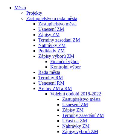
Město
Projekty
Zastupitelstvo a rada města
Zastupitelstvo města
Usnesení ZM
Zápisy ZM
Termíny zasedání ZM
Nahrávky ZM
Podklady ZM
Zápisy výborů ZM
Finanční výbor
Kontrolní výbor
Rada města
Termíny RM
Usnesení RM
Archiv ZM a RM
Volební období 2018-2022
Zastupitelstvo města
Usnesení ZM
Zápisy ZM
Termíny zasedání ZM
Účast na ZM
Nahrávky ZM
Zápisy výborů ZM