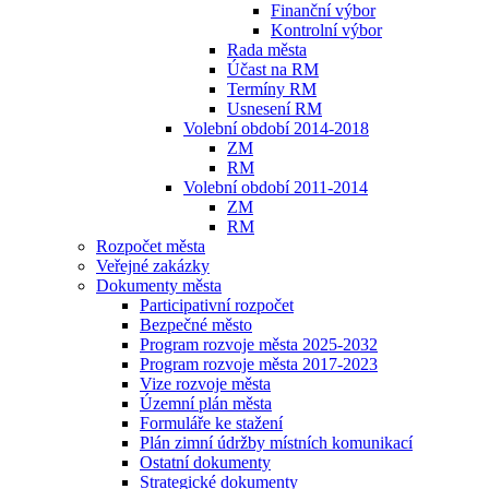
Finanční výbor
Kontrolní výbor
Rada města
Účast na RM
Termíny RM
Usnesení RM
Volební období 2014-2018
ZM
RM
Volební období 2011-2014
ZM
RM
Rozpočet města
Veřejné zakázky
Dokumenty města
Participativní rozpočet
Bezpečné město
Program rozvoje města 2025-2032
Program rozvoje města 2017-2023
Vize rozvoje města
Územní plán města
Formuláře ke stažení
Plán zimní údržby místních komunikací
Ostatní dokumenty
Strategické dokumenty