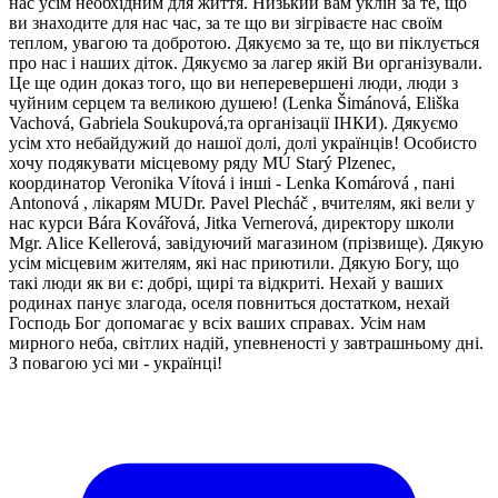
нас усім необхідним для життя. Низький вам уклін за те, що
ви знаходите для нас час, за те що ви зігріваєте нас своїм
теплом, увагою та добротою. Дякуємо за те, що ви піклується
про нас і наших діток. Дякуємо за лагер якій Ви організували.
Це ще один доказ того, що ви неперевершені люди, люди з
чуйним серцем та великою душею! (Lenka Šimánová, Eliška
Vachová, Gabriela Soukupová,та організації ІНКИ). Дякуємо
усім хто небайдужий до нашої долі, долі українців! Особисто
хочу подякувати місцевому ряду MÚ Starý Plzenec,
координатор Veronika Vítová і інші - Lenka Komárová , пані
Antonová , лікарям MUDr. Pavel Plecháč , вчителям, які вели у
нас курси Bára Kovářová, Jitka Vernerová, директору школи
Mgr. Alice Kellerová, завідуючий магазином (прізвище). Дякую
усім місцевим жителям, які нас приютили. Дякую Богу, що
такі люди як ви є: добрі, щирі та відкриті. Нехай у ваших
родинах панує злагода, оселя повниться достатком, нехай
Господь Бог допомагає у всіх ваших справах. Усім нам
мирного неба, світлих надій, упевненості у завтрашньому дні.
З повагою усі ми - українці!