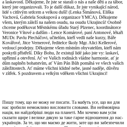
a laskavostí. Děkujeme, že jste se starali o nás a naše děti a za tábor,
který jste organizovali. To je další důkaz, že jste vynikající národ,
lidé s citlivým srdcem a velkou duší! (Lenka Šimánová, Eliška
Vachová, Gabriela Soukupová a organizace YMCA). Děkujeme
všem, kterým záleží na našem osudu, na osudu Ukrajinců! Osobně
chceme poděkovat Městskému úřadu Starý Plzenec, koordinátorce
Veronice Vítové a dalším - Lence Komárové, paní Antonové, lékaři
MUDr. Pavlu Plecháčovi, učitelům, kteří vedli naše kurzy, Báře
Kovářové, Jitce Vernerové, ředitelce školy Mgr. Alici Kellerové,
vedoucí prodejny. Děkujeme všem místním obyvatelům, kteří nám
poskytli přístřeší. Díky Bohu, že existují lidé jako jste vy: laskaví,
upřímní a otevření. Ať ve Vašich rodinách vládne harmonie, ať je
dům naplněn bohatstvím, ať Vám Pán Bůh pomáhá ve všech vašich
záležitostech. Ať máme všichni klidné nebe, jasné naděje, důvěru
v zítřek. S pozdravem a velkým vděkem všichni Ukrajinci!
Пишу тому, що не можу не писати. Та мабуть усе, що ви для
нас зробили неможливо висловити словами. Ви неймовірна
нація, ви найдобріші люди на планеті. Ми хочемо вам усім
сказати щире і велике дякую за таке гарне відношення до нас-
українців. За те, що ми маємо де жити, зате що ви забезпечили