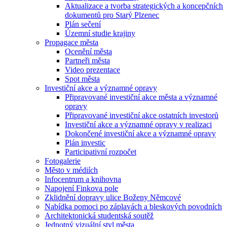
Aktualizace a tvorba strategických a koncepčních
dokumentů pro Starý Plzenec
Plán sečení
Územní studie krajiny
Propagace města
Ocenění města
Partneři města
Video prezentace
Spot města
Investiční akce a významné opravy
Připravované investiční akce města a významné
opravy
Připravované investiční akce ostatních investorů
Investiční akce a významné opravy v realizaci
Dokončené investiční akce a významné opravy
Plán investic
Participativní rozpočet
Fotogalerie
Město v médiích
Infocentrum a knihovna
Napojení Finkova pole
Zklidnění dopravy ulice Boženy Němcové
Nabídka pomoci po záplavách a bleskových povodních
Architektonická studentská soutěž
Jednotný vizuální styl města