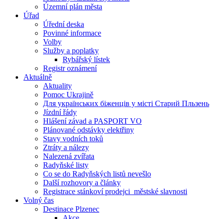
Územní plán města
Úřad
Úřední deska
Povinné informace
Volby
Služby a poplatky
Rybářský lístek
Registr oznámení
Aktuálně
Aktuality
Pomoc Ukrajině
Для українських біженців у місті Старий Пльзень
Jízdní řády
Hlášení závad a PASPORT VO
Plánované odstávky elektřiny
Stavy vodních toků
Ztráty a nálezy
Nalezená zvířata
Radyňské listy
Co se do Radyňských listů nevešlo
Další rozhovory a články
Registrace stánkoví prodejci_městské slavnosti
Volný čas
Destinace Plzenec
Akce