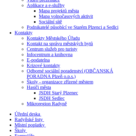
Aplikace a e-služby
Mapa projektů města
Mapa volnočasových aktivit
Sociální sítě
Podnikatelé působící ve Starém Plzenci a Sedlci
Kontakty
Kontakty Městského Úřadu
Kontakt na správu městských bytů
Centrum služeb pro turisty
Infocentrum a knihovna
E-podatelna
Krizové kontakty
Odborné sociální poradenství (OBČANSKÁ
PORADNA Plzeň o.p.s.)
Školy - organizace zřízené městem
Hasiči města
JSDH Starý Plzenec
JSDH Sedlec
Mikroregion Radyně
Úřední deska
Radyňské listy
Místní poplatky
Školy
Formuláře