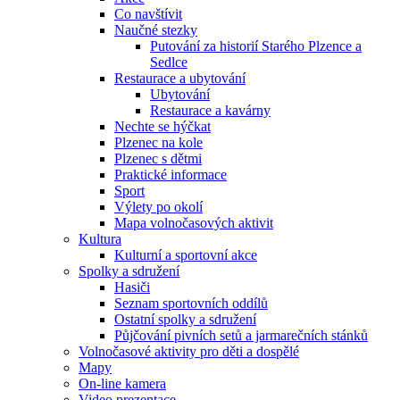
Co navštívit
Naučné stezky
Putování za historií Starého Plzence a
Sedlce
Restaurace a ubytování
Ubytování
Restaurace a kavárny
Nechte se hýčkat
Plzenec na kole
Plzenec s dětmi
Praktické informace
Sport
Výlety po okolí
Mapa volnočasových aktivit
Kultura
Kulturní a sportovní akce
Spolky a sdružení
Hasiči
Seznam sportovních oddílů
Ostatní spolky a sdružení
Půjčování pivních setů a jarmarečních stánků
Volnočasové aktivity pro děti a dospělé
Mapy
On-line kamera
Video prezentace