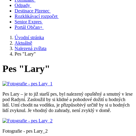
Odpady
Destinace Plzenec
Rozklikávací rozpočet
Senior Expres
Portál Občan+
Úvodní stránka
Aktuálně
Nalezená zvířata
Pes "Lary"
Pes "Lary"
Pes Lary – je to již starší pes, byl nalezený opuštěný a smutný v lese
pod Radyní. Zasloužil by si klidné a pohodové dožití u hodných
lidí. Umí chodit na vodítku, je přizpůsobivý určitě by si u hodných
lidí zvyknul. Je vhodný do zahrady, není zvyklý v domě.
Fotografie - pes Lary_2