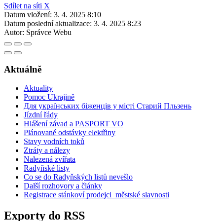
Sdílet na síti X
Datum vložení:
3. 4. 2025 8:10
Datum poslední aktualizace:
3. 4. 2025 8:23
Autor:
Správce Webu
Aktuálně
Aktuality
Pomoc Ukrajině
Для українських біженців у місті Старий Пльзень
Jízdní řády
Hlášení závad a PASPORT VO
Plánované odstávky elektřiny
Stavy vodních toků
Ztráty a nálezy
Nalezená zvířata
Radyňské listy
Co se do Radyňských listů nevešlo
Další rozhovory a články
Registrace stánkoví prodejci_městské slavnosti
Exporty do RSS