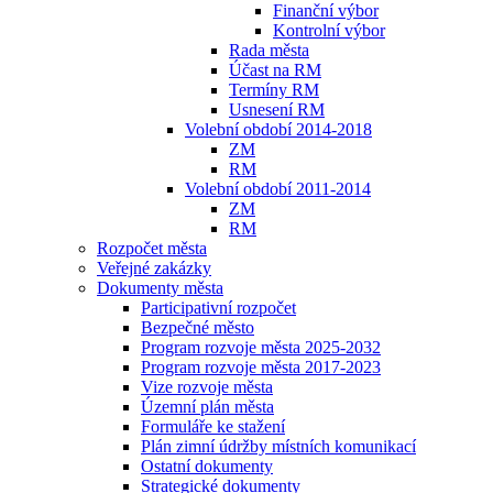
Finanční výbor
Kontrolní výbor
Rada města
Účast na RM
Termíny RM
Usnesení RM
Volební období 2014-2018
ZM
RM
Volební období 2011-2014
ZM
RM
Rozpočet města
Veřejné zakázky
Dokumenty města
Participativní rozpočet
Bezpečné město
Program rozvoje města 2025-2032
Program rozvoje města 2017-2023
Vize rozvoje města
Územní plán města
Formuláře ke stažení
Plán zimní údržby místních komunikací
Ostatní dokumenty
Strategické dokumenty