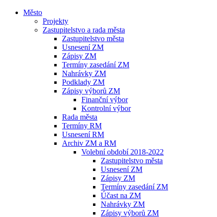
Město
Projekty
Zastupitelstvo a rada města
Zastupitelstvo města
Usnesení ZM
Zápisy ZM
Termíny zasedání ZM
Nahrávky ZM
Podklady ZM
Zápisy výborů ZM
Finanční výbor
Kontrolní výbor
Rada města
Termíny RM
Usnesení RM
Archiv ZM a RM
Volební období 2018-2022
Zastupitelstvo města
Usnesení ZM
Zápisy ZM
Termíny zasedání ZM
Účast na ZM
Nahrávky ZM
Zápisy výborů ZM