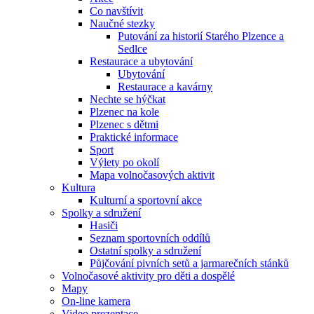
Co navštívit
Naučné stezky
Putování za historií Starého Plzence a
Sedlce
Restaurace a ubytování
Ubytování
Restaurace a kavárny
Nechte se hýčkat
Plzenec na kole
Plzenec s dětmi
Praktické informace
Sport
Výlety po okolí
Mapa volnočasových aktivit
Kultura
Kulturní a sportovní akce
Spolky a sdružení
Hasiči
Seznam sportovních oddílů
Ostatní spolky a sdružení
Půjčování pivních setů a jarmarečních stánků
Volnočasové aktivity pro děti a dospělé
Mapy
On-line kamera
Video prezentace