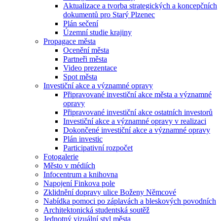
Aktualizace a tvorba strategických a koncepčních
dokumentů pro Starý Plzenec
Plán sečení
Územní studie krajiny
Propagace města
Ocenění města
Partneři města
Video prezentace
Spot města
Investiční akce a významné opravy
Připravované investiční akce města a významné
opravy
Připravované investiční akce ostatních investorů
Investiční akce a významné opravy v realizaci
Dokončené investiční akce a významné opravy
Plán investic
Participativní rozpočet
Fotogalerie
Město v médiích
Infocentrum a knihovna
Napojení Finkova pole
Zklidnění dopravy ulice Boženy Němcové
Nabídka pomoci po záplavách a bleskových povodních
Architektonická studentská soutěž
Jednotný vizuální styl města