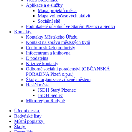
Aplikace a e-služby
Mapa projektů města
Mapa volnočasových aktivit
Sociální sítě
Podnikatelé působící ve Starém Plzenci a Sedlci
Kontakty
Kontakty Městského Úřadu
Kontakt na správu městských bytů
Centrum služeb pro turisty
Infocentrum a knihovna
E-podatelna
Krizové kontakty
Odborné sociální poradenství (OBČANSKÁ
PORADNA Plzeň o.p.s.)
Školy - organizace zřízené městem
Hasiči města
JSDH Starý Plzenec
JSDH Sedlec
Mikroregion Radyně
Úřední deska
Radyňské listy
Místní poplatky
Školy
Formuláře