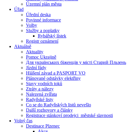
Územní plán města
Úřad
Úřední deska
Povinné informace
Volby
Služby a poplatky
Rybářský lístek
Registr oznámení
Aktuálně
Aktuality
Pomoc Ukrajině
Для українських біженців у місті Старий Пльзень
Jízdní řády
Hlášení závad a PASPORT VO
Plánované odstávky elektřiny
Stavy vodních toků
Ztráty a nálezy
Nalezená zvířata
Radyňské listy
Co se do Radyňských listů nevešlo
Další rozhovory a články
Registrace stánkoví prodejci_městské slavnosti
Volný čas
Destinace Plzenec
Akce