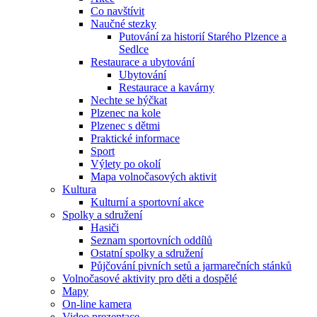
Co navštívit
Naučné stezky
Putování za historií Starého Plzence a
Sedlce
Restaurace a ubytování
Ubytování
Restaurace a kavárny
Nechte se hýčkat
Plzenec na kole
Plzenec s dětmi
Praktické informace
Sport
Výlety po okolí
Mapa volnočasových aktivit
Kultura
Kulturní a sportovní akce
Spolky a sdružení
Hasiči
Seznam sportovních oddílů
Ostatní spolky a sdružení
Půjčování pivních setů a jarmarečních stánků
Volnočasové aktivity pro děti a dospělé
Mapy
On-line kamera
Video prezentace