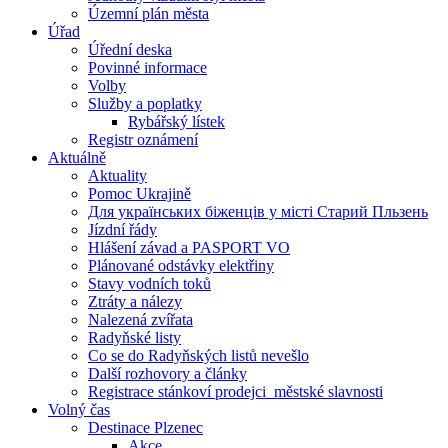
Územní plán města
Úřad
Úřední deska
Povinné informace
Volby
Služby a poplatky
Rybářský lístek
Registr oznámení
Aktuálně
Aktuality
Pomoc Ukrajině
Для українських біженців у місті Старий Пльзень
Jízdní řády
Hlášení závad a PASPORT VO
Plánované odstávky elektřiny
Stavy vodních toků
Ztráty a nálezy
Nalezená zvířata
Radyňské listy
Co se do Radyňských listů nevešlo
Další rozhovory a články
Registrace stánkoví prodejci_městské slavnosti
Volný čas
Destinace Plzenec
Akce