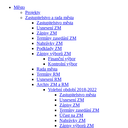
Město
Projekty
Zastupitelstvo a rada města
Zastupitelstvo města
Usnesení ZM
Zápisy ZM
Termíny zasedání ZM
Nahrávky ZM
Podklady ZM
Zápisy výborů ZM
Finanční výbor
Kontrolní výbor
Rada města
Termíny RM
Usnesení RM
Archiv ZM a RM
Volební období 2018-2022
Zastupitelstvo města
Usnesení ZM
Zápisy ZM
Termíny zasedání ZM
Účast na ZM
Nahrávky ZM
Zápisy výborů ZM