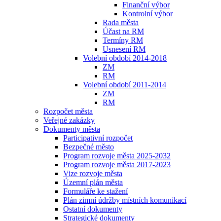
Finanční výbor
Kontrolní výbor
Rada města
Účast na RM
Termíny RM
Usnesení RM
Volební období 2014-2018
ZM
RM
Volební období 2011-2014
ZM
RM
Rozpočet města
Veřejné zakázky
Dokumenty města
Participativní rozpočet
Bezpečné město
Program rozvoje města 2025-2032
Program rozvoje města 2017-2023
Vize rozvoje města
Územní plán města
Formuláře ke stažení
Plán zimní údržby místních komunikací
Ostatní dokumenty
Strategické dokumenty