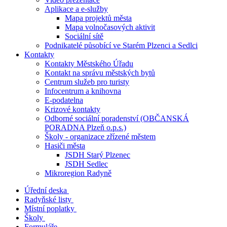
Aplikace a e-služby
Mapa projektů města
Mapa volnočasových aktivit
Sociální sítě
Podnikatelé působící ve Starém Plzenci a Sedlci
Kontakty
Kontakty Městského Úřadu
Kontakt na správu městských bytů
Centrum služeb pro turisty
Infocentrum a knihovna
E-podatelna
Krizové kontakty
Odborné sociální poradenství (OBČANSKÁ
PORADNA Plzeň o.p.s.)
Školy - organizace zřízené městem
Hasiči města
JSDH Starý Plzenec
JSDH Sedlec
Mikroregion Radyně
Úřední deska
Radyňské listy
Místní poplatky
Školy
Formuláře