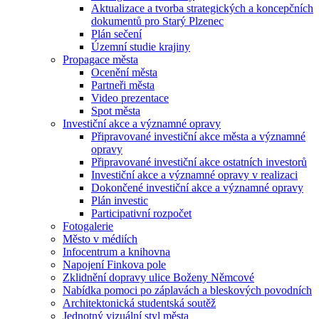
Aktualizace a tvorba strategických a koncepčních
dokumentů pro Starý Plzenec
Plán sečení
Územní studie krajiny
Propagace města
Ocenění města
Partneři města
Video prezentace
Spot města
Investiční akce a významné opravy
Připravované investiční akce města a významné
opravy
Připravované investiční akce ostatních investorů
Investiční akce a významné opravy v realizaci
Dokončené investiční akce a významné opravy
Plán investic
Participativní rozpočet
Fotogalerie
Město v médiích
Infocentrum a knihovna
Napojení Finkova pole
Zklidnění dopravy ulice Boženy Němcové
Nabídka pomoci po záplavách a bleskových povodních
Architektonická studentská soutěž
Jednotný vizuální styl města