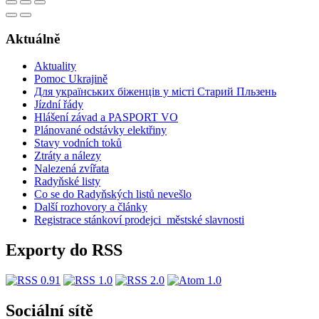
Aktuálně
Aktuality
Pomoc Ukrajině
Для українських біженців у місті Старий Пльзень
Jízdní řády
Hlášení závad a PASPORT VO
Plánované odstávky elektřiny
Stavy vodních toků
Ztráty a nálezy
Nalezená zvířata
Radyňské listy
Co se do Radyňských listů nevešlo
Další rozhovory a články
Registrace stánkoví prodejci_městské slavnosti
Exporty do RSS
Sociální sítě