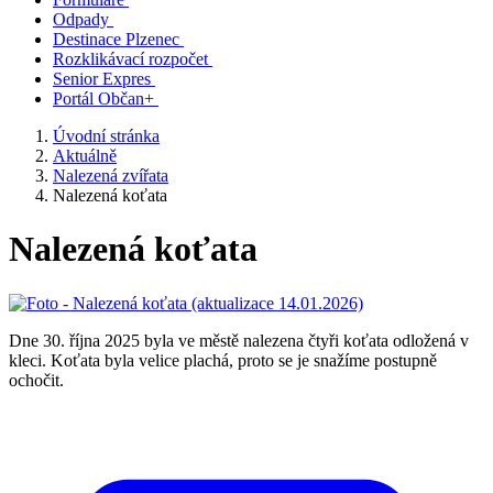
Odpady
Destinace Plzenec
Rozklikávací rozpočet
Senior Expres
Portál Občan+
Úvodní stránka
Aktuálně
Nalezená zvířata
Nalezená koťata
Nalezená koťata
Dne 30. října 2025 byla ve městě nalezena čtyři koťata odložená v
kleci. Koťata byla velice plachá, proto se je snažíme postupně
ochočit.