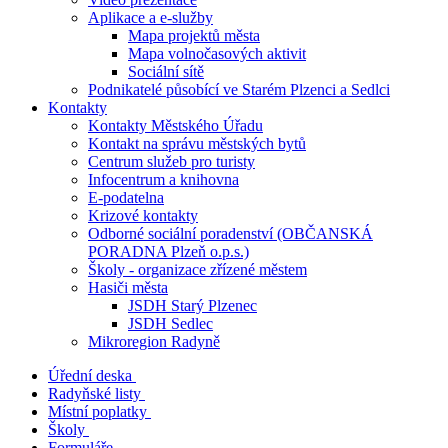
Aplikace a e-služby
Mapa projektů města
Mapa volnočasových aktivit
Sociální sítě
Podnikatelé působící ve Starém Plzenci a Sedlci
Kontakty
Kontakty Městského Úřadu
Kontakt na správu městských bytů
Centrum služeb pro turisty
Infocentrum a knihovna
E-podatelna
Krizové kontakty
Odborné sociální poradenství (OBČANSKÁ
PORADNA Plzeň o.p.s.)
Školy - organizace zřízené městem
Hasiči města
JSDH Starý Plzenec
JSDH Sedlec
Mikroregion Radyně
Úřední deska
Radyňské listy
Místní poplatky
Školy
Formuláře