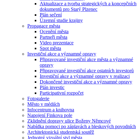
Aktualizace a tvorba strategických a koncepčních
dokumentů pro Starý Plzenec
Plán sečení
Územní studie krajiny
Propagace města
Ocenění města
Partneři města
Video prezentace
Spot města
Investiční akce a významné opravy
Připravované investiční akce města a významné
opravy
Připravované investiční akce ostatních investorů
Investiční akce a významné opravy v realizaci
Dokončené investiční akce a významné opravy
Plán investic
Participativní rozpočet
Fotogalerie
Město v médiích
Infocentrum a knihovna
Napojení Finkova pole
Zklidnění dopravy ulice Boženy Němcové
Nabídka pomoci po záplavách a bleskových povodních
Architektonická studentská soutěž
Jednotný vizuální styl města