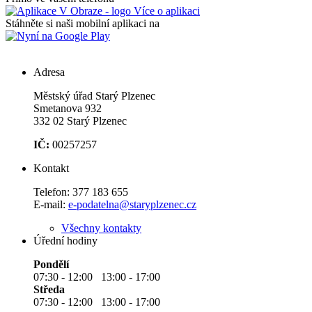
Mobilní aplikace
Aktuální informace od nás
Přímo ve vašem telefonu
Více o aplikaci
Stáhněte si naši mobilní aplikaci na
Adresa
Městský úřad Starý Plzenec
Smetanova 932
332 02 Starý Plzenec
IČ:
00257257
Kontakt
Telefon:
377 183 655
E-mail:
e-podatelna@staryplzenec.cz
Všechny kontakty