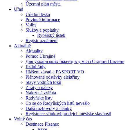
Územní plán města
Úřad
Úřední deska
Povinné informace
Volby
Služby a poplatky
Rybářský lístek
Registr oznámení
Aktuálně
Aktuality
Pomoc Ukrajině
Для українських біженців у місті Старий Пльзень
Jízdní řády
Hlášení závad a PASPORT VO
Plánované odstávky elektřiny
Stavy vodních toků
Ztráty a nálezy
Nalezená zvířata
Radyňské listy
Co se do Radyňských listů nevešlo
Další rozhovory a články
Registrace stánkoví prodejci_městské slavnosti
Volný čas
Destinace Plzenec
Akce