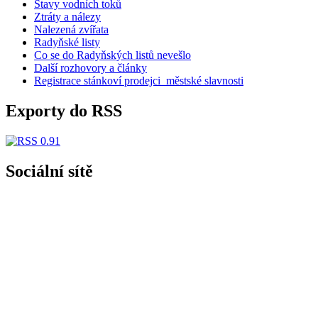
Pomoc Ukrajině
Для українських біженців у місті Старий Пльзень
Jízdní řády
Hlášení závad a PASPORT VO
Plánované odstávky elektřiny
Stavy vodních toků
Ztráty a nálezy
Nalezená zvířata
Radyňské listy
Co se do Radyňských listů nevešlo
Další rozhovory a články
Registrace stánkoví prodejci_městské slavnosti
Exporty do RSS
Sociální sítě