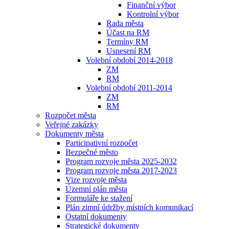
Finanční výbor
Kontrolní výbor
Rada města
Účast na RM
Termíny RM
Usnesení RM
Volební období 2014-2018
ZM
RM
Volební období 2011-2014
ZM
RM
Rozpočet města
Veřejné zakázky
Dokumenty města
Participativní rozpočet
Bezpečné město
Program rozvoje města 2025-2032
Program rozvoje města 2017-2023
Vize rozvoje města
Územní plán města
Formuláře ke stažení
Plán zimní údržby místních komunikací
Ostatní dokumenty
Strategické dokumenty