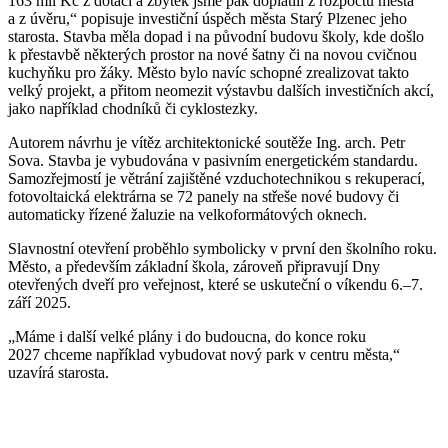
163 mil Kč z dotací a zbytek jsme pak doplatili z rozpočtu města
a z úvěru,“ popisuje investiční úspěch města Starý Plzenec jeho
starosta. Stavba měla dopad i na původní budovu školy, kde došlo
k přestavbě některých prostor na nové šatny či na novou cvičnou
kuchyňku pro žáky. Město bylo navíc schopné zrealizovat takto
velký projekt, a přitom neomezit výstavbu dalších investičních akcí,
jako například chodníků či cyklostezky.
Autorem návrhu je vítěz architektonické soutěže Ing. arch. Petr
Sova. Stavba je vybudována v pasivním energetickém standardu.
Samozřejmostí je větrání zajištěné vzduchotechnikou s rekuperací,
fotovoltaická elektrárna se 72 panely na střeše nové budovy či
automaticky řízené žaluzie na velkoformátových oknech.
Slavnostní otevření proběhlo symbolicky v první den školního roku.
Město, a především základní škola, zároveň připravují Dny
otevřených dveří pro veřejnost, které se uskuteční o víkendu 6.–7.
září 2025.
„Máme i další velké plány i do budoucna, do konce roku
2027 chceme například vybudovat nový park v centru města,“
uzavírá starosta.