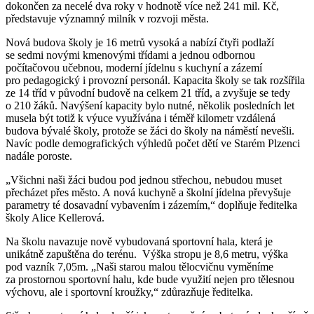
dokončen za necelé dva roky v hodnotě více než 241 mil. Kč,
představuje významný milník v rozvoji města.
Nová budova školy je 16 metrů vysoká a nabízí čtyři podlaží
se sedmi novými kmenovými třídami a jednou odbornou
počítačovou učebnou, moderní jídelnu s kuchyní a zázemí
pro pedagogický i provozní personál. Kapacita školy se tak rozšířila
ze 14 tříd v původní budově na celkem 21 tříd, a zvyšuje se tedy
o 210 žáků. Navýšení kapacity bylo nutné, několik posledních let
musela být totiž k výuce využívána i téměř kilometr vzdálená
budova bývalé školy, protože se žáci do školy na náměstí nevešli.
Navíc podle demografických výhledů počet dětí ve Starém Plzenci
nadále poroste.
„Všichni naši žáci budou pod jednou střechou, nebudou muset
přecházet přes město. A nová kuchyně a školní jídelna převyšuje
parametry té dosavadní vybavením i zázemím,“ doplňuje ředitelka
školy Alice Kellerová.
Na školu navazuje nově vybudovaná sportovní hala, která je
unikátně zapuštěna do terénu. Výška stropu je 8,6 metru, výška
pod vazník 7,05m. „Naši starou malou tělocvičnu vyměníme
za prostornou sportovní halu, kde bude využití nejen pro tělesnou
výchovu, ale i sportovní kroužky,“ zdůrazňuje ředitelka.