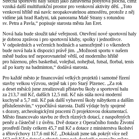
Střecha sportovní haly slouží jako zatravněná pobytová plocha, čímž
vzniká další multifunkční prostor pro venkovní aktivity dětí. „Toto
venkovní hřiště má navíc neopakovatelnou atmosféru, protože z něj
vidíme jak hrad Radyni, tak panorama Malé Strany s rotundou
sv. Petra a Pavla,“ popisuje starosta města Jan Eret.
Nová hala bude sloužit také veřejnosti. Otevření nové sportovní haly
je dobrou zprávou i pro sportovní kluby, spolky i jednotlivce.
V odpoledních a večerních hodinách a samozřejmě i o víkendech
bude nová hala k dispozici právě jim. „Možnosti sportu v našem
městě budou teď neporovnatelně větší, od moderního hřiště
pro házenou, přes basketbal, volejbal, nohejbal, futsal, florbal, tenis
až po kurty na badminton,“ dodává starosta.
Pro každé město je financování velkých projektů i samotné řízení
stavby velkou výzvou, stejně tak i pro Starý Plzenec. „Za rok
a deset měsíců jsme zrealizovali přístavbu školy a sportovní halu
za 213,7 mil Kč, dalších 12,5 mil. Kč nás stála nová moderní
kuchyně a 5,7 mil. Kč pak další vybavení školy nábytkem a dalším
příslušenstvím,“ vypočítává starosta. Další výdaje byly spojené
s dozory, archeologickými pracemi či projektovou dokumentací.
Město financovalo stavbu ze třech různých dotací, z naspořených
peněz a částečně i z úvěru. Dvě dotace z Operačního fondu Životní
prostředí činily celkem 45,7 mil Kč a dotace z ministerstva školství
a tělovýchovy 117,6 mil Kč. „Dokázali jsme tak pokrýt více než