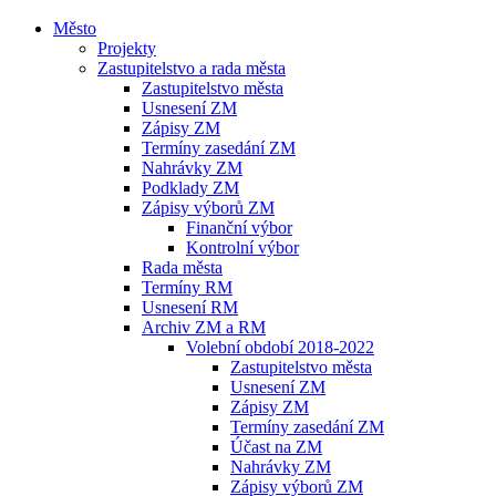
Město
Projekty
Zastupitelstvo a rada města
Zastupitelstvo města
Usnesení ZM
Zápisy ZM
Termíny zasedání ZM
Nahrávky ZM
Podklady ZM
Zápisy výborů ZM
Finanční výbor
Kontrolní výbor
Rada města
Termíny RM
Usnesení RM
Archiv ZM a RM
Volební období 2018-2022
Zastupitelstvo města
Usnesení ZM
Zápisy ZM
Termíny zasedání ZM
Účast na ZM
Nahrávky ZM
Zápisy výborů ZM