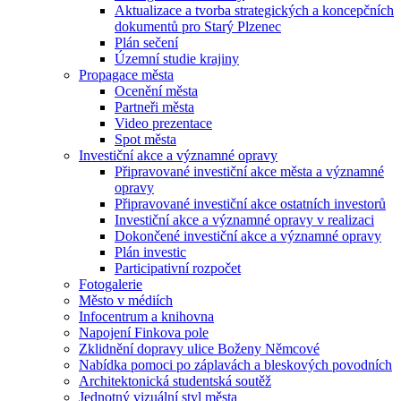
Aktualizace a tvorba strategických a koncepčních
dokumentů pro Starý Plzenec
Plán sečení
Územní studie krajiny
Propagace města
Ocenění města
Partneři města
Video prezentace
Spot města
Investiční akce a významné opravy
Připravované investiční akce města a významné
opravy
Připravované investiční akce ostatních investorů
Investiční akce a významné opravy v realizaci
Dokončené investiční akce a významné opravy
Plán investic
Participativní rozpočet
Fotogalerie
Město v médiích
Infocentrum a knihovna
Napojení Finkova pole
Zklidnění dopravy ulice Boženy Němcové
Nabídka pomoci po záplavách a bleskových povodních
Architektonická studentská soutěž
Jednotný vizuální styl města