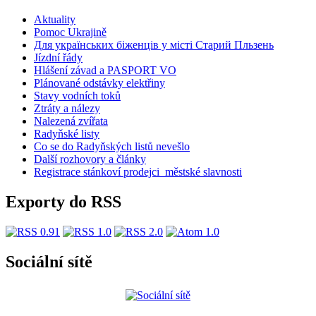
Aktuality
Pomoc Ukrajině
Для українських біженців у місті Старий Пльзень
Jízdní řády
Hlášení závad a PASPORT VO
Plánované odstávky elektřiny
Stavy vodních toků
Ztráty a nálezy
Nalezená zvířata
Radyňské listy
Co se do Radyňských listů nevešlo
Další rozhovory a články
Registrace stánkoví prodejci_městské slavnosti
Exporty do RSS
Sociální sítě