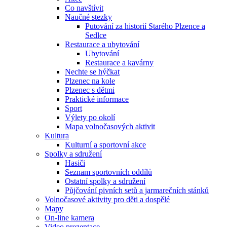
Co navštívit
Naučné stezky
Putování za historií Starého Plzence a
Sedlce
Restaurace a ubytování
Ubytování
Restaurace a kavárny
Nechte se hýčkat
Plzenec na kole
Plzenec s dětmi
Praktické informace
Sport
Výlety po okolí
Mapa volnočasových aktivit
Kultura
Kulturní a sportovní akce
Spolky a sdružení
Hasiči
Seznam sportovních oddílů
Ostatní spolky a sdružení
Půjčování pivních setů a jarmarečních stánků
Volnočasové aktivity pro děti a dospělé
Mapy
On-line kamera
Video prezentace