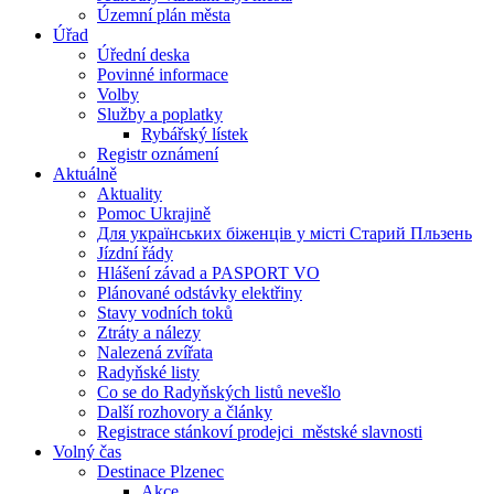
Územní plán města
Úřad
Úřední deska
Povinné informace
Volby
Služby a poplatky
Rybářský lístek
Registr oznámení
Aktuálně
Aktuality
Pomoc Ukrajině
Для українських біженців у місті Старий Пльзень
Jízdní řády
Hlášení závad a PASPORT VO
Plánované odstávky elektřiny
Stavy vodních toků
Ztráty a nálezy
Nalezená zvířata
Radyňské listy
Co se do Radyňských listů nevešlo
Další rozhovory a články
Registrace stánkoví prodejci_městské slavnosti
Volný čas
Destinace Plzenec
Akce