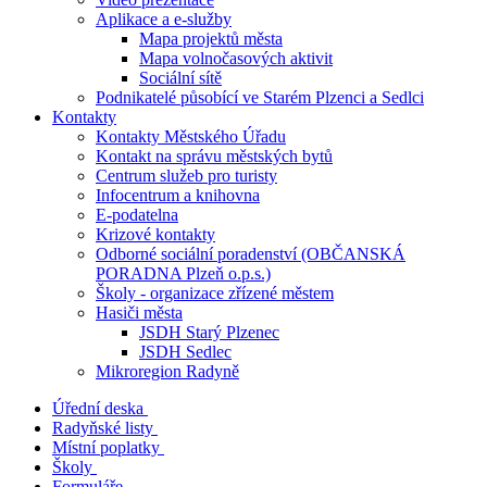
Aplikace a e-služby
Mapa projektů města
Mapa volnočasových aktivit
Sociální sítě
Podnikatelé působící ve Starém Plzenci a Sedlci
Kontakty
Kontakty Městského Úřadu
Kontakt na správu městských bytů
Centrum služeb pro turisty
Infocentrum a knihovna
E-podatelna
Krizové kontakty
Odborné sociální poradenství (OBČANSKÁ
PORADNA Plzeň o.p.s.)
Školy - organizace zřízené městem
Hasiči města
JSDH Starý Plzenec
JSDH Sedlec
Mikroregion Radyně
Úřední deska
Radyňské listy
Místní poplatky
Školy
Formuláře