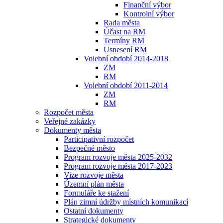
Finanční výbor
Kontrolní výbor
Rada města
Účast na RM
Termíny RM
Usnesení RM
Volební období 2014-2018
ZM
RM
Volební období 2011-2014
ZM
RM
Rozpočet města
Veřejné zakázky
Dokumenty města
Participativní rozpočet
Bezpečné město
Program rozvoje města 2025-2032
Program rozvoje města 2017-2023
Vize rozvoje města
Územní plán města
Formuláře ke stažení
Plán zimní údržby místních komunikací
Ostatní dokumenty
Strategické dokumenty