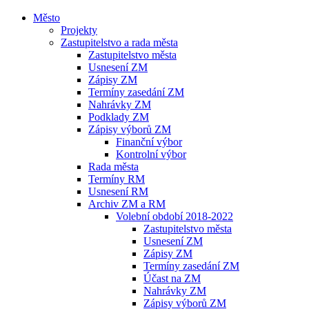
Město
Projekty
Zastupitelstvo a rada města
Zastupitelstvo města
Usnesení ZM
Zápisy ZM
Termíny zasedání ZM
Nahrávky ZM
Podklady ZM
Zápisy výborů ZM
Finanční výbor
Kontrolní výbor
Rada města
Termíny RM
Usnesení RM
Archiv ZM a RM
Volební období 2018-2022
Zastupitelstvo města
Usnesení ZM
Zápisy ZM
Termíny zasedání ZM
Účast na ZM
Nahrávky ZM
Zápisy výborů ZM