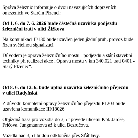
Správa železnic informuje o dvou navazujících dopravních
omezeních ve Starém Plzenci:
Od 1. 6. do 7. 6. 2026 bude částečná uzavírka podjezdu
železniční trati v ulici Žižkova.
Na komunikaci II/180 bude uzavřen jeden jízdní pruh, provoz bude
řízen světelnou signalizací.
Důvodem je oprava železničního mostu - podjezdu a stání stavební
techniky při realizaci akce „Oprava mostu v km 340,021 trati 0401 -
Starý Plzenec“.
Od 8. 6. do 12. 6. bude úplná uzavírka železničního přejezdu
v ulici Radyňská.
Z důvodu kompletní opravy železničního přejezdu P1203 bude
uzavřena komunikace III/18026.
Objízdná trasa pro vozidla do 3,5 t povede ulicemi Kpt. Jaroše,
Fričova, Jungmannova až k ulici Bezručova.
Vozidla nad 3,5 t budou odkloněna přes Šťáhlavy.