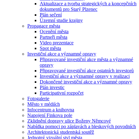
Aktualizace a tvorba strategických a koncepčních
dokumentů pro Starý Plzenec
Plán sečení
Územní studie krajiny
Propagace města
Ocenění města
Partneři města
Video prezentace
Spot města
Investiční akce a významné opravy
Připravované investiční akce města a významné
opravy
Připravované investiční akce ostatních investorů
Investiční akce a významné opravy v realizaci
Dokončené investiční akce a významné opravy
Plán investic
Participativní rozpočet
Fotogalerie
Město v médiích
Infocentrum a knihovna
Napojení Finkova pole
Zklidnění dopravy ulice Boženy Němcové
Nabídka pomoci po záplavách a bleskových povodních
Architektonická studentská soutěž
Jednotný vizuální styl města