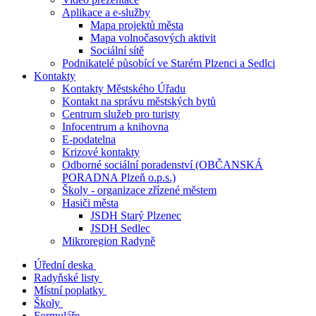
Aplikace a e-služby
Mapa projektů města
Mapa volnočasových aktivit
Sociální sítě
Podnikatelé působící ve Starém Plzenci a Sedlci
Kontakty
Kontakty Městského Úřadu
Kontakt na správu městských bytů
Centrum služeb pro turisty
Infocentrum a knihovna
E-podatelna
Krizové kontakty
Odborné sociální poradenství (OBČANSKÁ
PORADNA Plzeň o.p.s.)
Školy - organizace zřízené městem
Hasiči města
JSDH Starý Plzenec
JSDH Sedlec
Mikroregion Radyně
Úřední deska
Radyňské listy
Místní poplatky
Školy
Formuláře