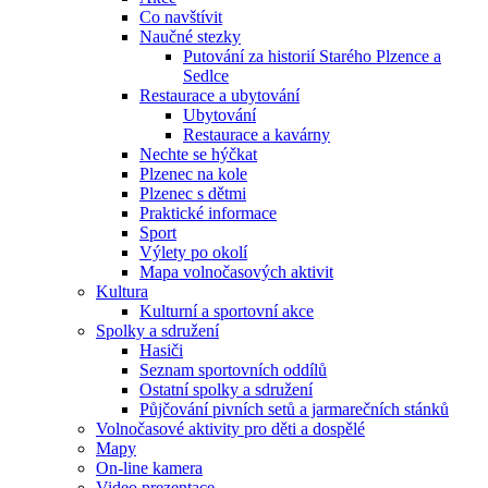
Co navštívit
Naučné stezky
Putování za historií Starého Plzence a
Sedlce
Restaurace a ubytování
Ubytování
Restaurace a kavárny
Nechte se hýčkat
Plzenec na kole
Plzenec s dětmi
Praktické informace
Sport
Výlety po okolí
Mapa volnočasových aktivit
Kultura
Kulturní a sportovní akce
Spolky a sdružení
Hasiči
Seznam sportovních oddílů
Ostatní spolky a sdružení
Půjčování pivních setů a jarmarečních stánků
Volnočasové aktivity pro děti a dospělé
Mapy
On-line kamera
Video prezentace