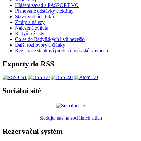
Hlášení závad a PASPORT VO
Plánované odstávky elektřiny
Stavy vodních toků
Ztráty a nálezy
Nalezená zvířata
Radyňské listy
Co se do Radyňských listů nevešlo
Další rozhovory a články
Registrace stánkoví prodejci_městské slavnosti
Exporty do RSS
Sociální sítě
Sledujte nás na sociálních sítích
Rezervační systém