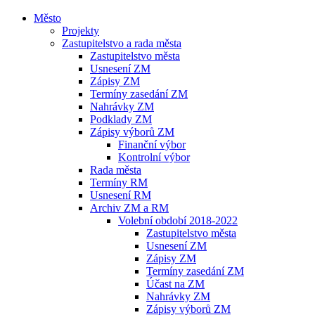
Město
Projekty
Zastupitelstvo a rada města
Zastupitelstvo města
Usnesení ZM
Zápisy ZM
Termíny zasedání ZM
Nahrávky ZM
Podklady ZM
Zápisy výborů ZM
Finanční výbor
Kontrolní výbor
Rada města
Termíny RM
Usnesení RM
Archiv ZM a RM
Volební období 2018-2022
Zastupitelstvo města
Usnesení ZM
Zápisy ZM
Termíny zasedání ZM
Účast na ZM
Nahrávky ZM
Zápisy výborů ZM