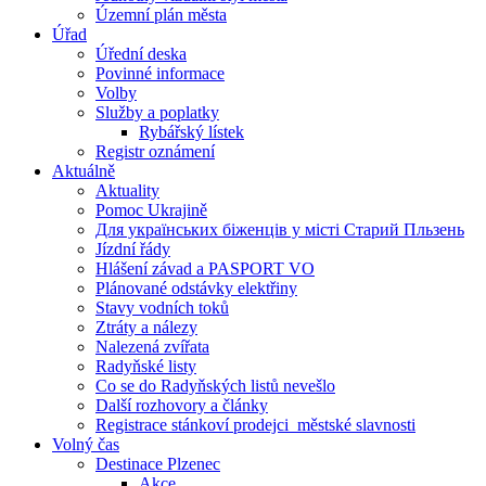
Územní plán města
Úřad
Úřední deska
Povinné informace
Volby
Služby a poplatky
Rybářský lístek
Registr oznámení
Aktuálně
Aktuality
Pomoc Ukrajině
Для українських біженців у місті Старий Пльзень
Jízdní řády
Hlášení závad a PASPORT VO
Plánované odstávky elektřiny
Stavy vodních toků
Ztráty a nálezy
Nalezená zvířata
Radyňské listy
Co se do Radyňských listů nevešlo
Další rozhovory a články
Registrace stánkoví prodejci_městské slavnosti
Volný čas
Destinace Plzenec
Akce