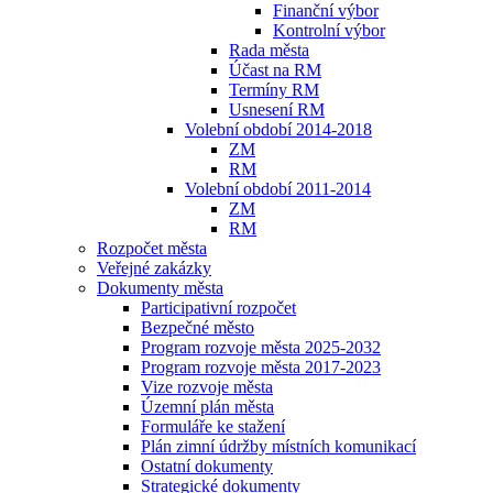
Finanční výbor
Kontrolní výbor
Rada města
Účast na RM
Termíny RM
Usnesení RM
Volební období 2014-2018
ZM
RM
Volební období 2011-2014
ZM
RM
Rozpočet města
Veřejné zakázky
Dokumenty města
Participativní rozpočet
Bezpečné město
Program rozvoje města 2025-2032
Program rozvoje města 2017-2023
Vize rozvoje města
Územní plán města
Formuláře ke stažení
Plán zimní údržby místních komunikací
Ostatní dokumenty
Strategické dokumenty