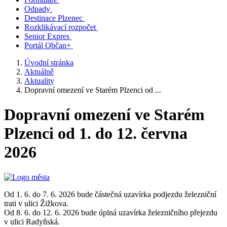
Odpady
Destinace Plzenec
Rozklikávací rozpočet
Senior Expres
Portál Občan+
Úvodní stránka
Aktuálně
Aktuality
Dopravní omezení ve Starém Plzenci od ...
Dopravní omezení ve Starém
Plzenci od 1. do 12. června
2026
Od 1. 6. do 7. 6. 2026 bude částečná uzavírka podjezdu železniční
trati v ulici Žižkova.
Od 8. 6. do 12. 6. 2026 bude úplná uzavírka železničního přejezdu
v ulici Radyňská.