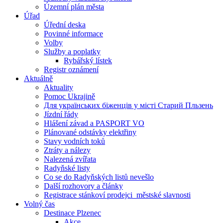
Územní plán města
Úřad
Úřední deska
Povinné informace
Volby
Služby a poplatky
Rybářský lístek
Registr oznámení
Aktuálně
Aktuality
Pomoc Ukrajině
Для українських біженців у місті Старий Пльзень
Jízdní řády
Hlášení závad a PASPORT VO
Plánované odstávky elektřiny
Stavy vodních toků
Ztráty a nálezy
Nalezená zvířata
Radyňské listy
Co se do Radyňských listů nevešlo
Další rozhovory a články
Registrace stánkoví prodejci_městské slavnosti
Volný čas
Destinace Plzenec
Akce