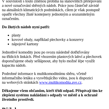
V souvislosti s touto změnou probíhá na stanovištích přelepování
a nové označování sběrných nádob. Práce jsou částečně závislé
na aktuálních klimatických podmínkách, cílem je však postupně
opatřit všechny žluté kontejnery jednotným a srozumitelným
označením.
Do žlutých nádob nyní patří:
plasty
kovové obaly, například plechovky a konzervy
nápojové kartony
Jednotlivé komodity jsou po svozu následně dotřiďovány
na třídicích linkách. Před vhozením plastových lahví a plechovek
doporučujeme obaly sešlápnout, aby bylo možné lépe využít
kapacitu nádob.
Podrobné informace k multikomoditnímu sběru, včetně
informačního letáku a vysvětlujícího videa, jsou k dispozici
na webových stránkách
www.multikomodita.ave.cz
.
Děkujeme všem občanům, kteří třídí odpad. Přispívají tím ke
zlepšení systému nakládání s odpady ve městě a k ochraně
životního prostředí.