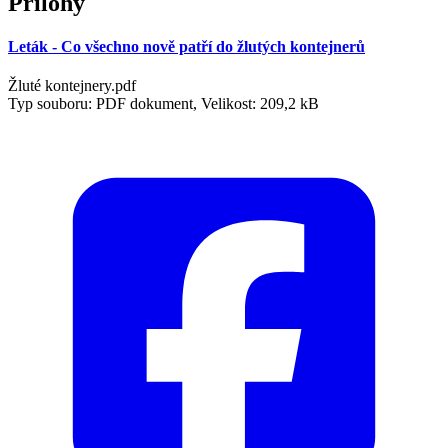
Přílohy
Leták - Co všechno nově patří do žlutých kontejnerů
Žluté kontejnery.pdf
Typ souboru: PDF dokument, Velikost: 209,2 kB