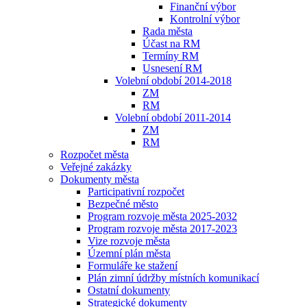
Finanční výbor
Kontrolní výbor
Rada města
Účast na RM
Termíny RM
Usnesení RM
Volební období 2014-2018
ZM
RM
Volební období 2011-2014
ZM
RM
Rozpočet města
Veřejné zakázky
Dokumenty města
Participativní rozpočet
Bezpečné město
Program rozvoje města 2025-2032
Program rozvoje města 2017-2023
Vize rozvoje města
Územní plán města
Formuláře ke stažení
Plán zimní údržby místních komunikací
Ostatní dokumenty
Strategické dokumenty