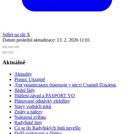
Sdílet na síti X
Datum poslední aktualizace:
13. 2. 2026 11:01
Aktuálně
Aktuality
Pomoc Ukrajině
Для українських біженців у місті Старий Пльзень
Jízdní řády
Hlášení závad a PASPORT VO
Plánované odstávky elektřiny
Stavy vodních toků
Ztráty a nálezy
Nalezená zvířata
Radyňské listy
Co se do Radyňských listů nevešlo
Další rozhovory a články