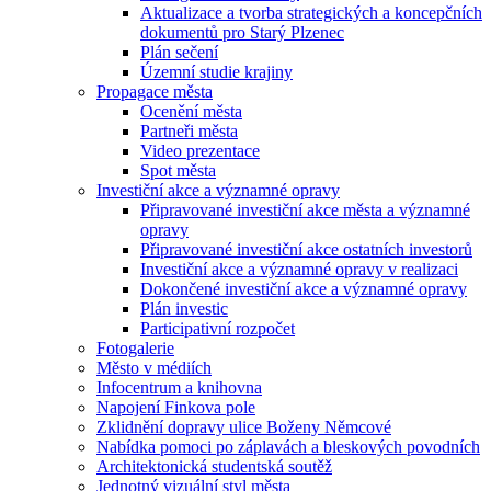
Aktualizace a tvorba strategických a koncepčních
dokumentů pro Starý Plzenec
Plán sečení
Územní studie krajiny
Propagace města
Ocenění města
Partneři města
Video prezentace
Spot města
Investiční akce a významné opravy
Připravované investiční akce města a významné
opravy
Připravované investiční akce ostatních investorů
Investiční akce a významné opravy v realizaci
Dokončené investiční akce a významné opravy
Plán investic
Participativní rozpočet
Fotogalerie
Město v médiích
Infocentrum a knihovna
Napojení Finkova pole
Zklidnění dopravy ulice Boženy Němcové
Nabídka pomoci po záplavách a bleskových povodních
Architektonická studentská soutěž
Jednotný vizuální styl města