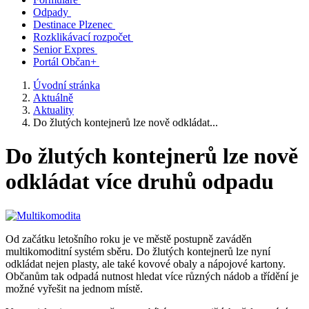
Odpady
Destinace Plzenec
Rozklikávací rozpočet
Senior Expres
Portál Občan+
Úvodní stránka
Aktuálně
Aktuality
Do žlutých kontejnerů lze nově odkládat...
Do žlutých kontejnerů lze nově
odkládat více druhů odpadu
Od začátku letošního roku je ve městě postupně zaváděn
multikomoditní systém sběru. Do žlutých kontejnerů lze nyní
odkládat nejen plasty, ale také kovové obaly a nápojové kartony.
Občanům tak odpadá nutnost hledat více různých nádob a třídění je
možné vyřešit na jednom místě.