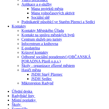
Aplikace a e-služby
Mapa projektů města
Mapa volnočasových aktivit
Sociální sítě
Podnikatelé působící ve Starém Plzenci a Sedlci
Kontakty
Kontakty Městského Úřadu
Kontakt na správu městských bytů
Centrum služeb pro turisty
Infocentrum a knihovna
E-podatelna
Krizové kontakty
Odborné sociální poradenství (OBČANSKÁ
PORADNA Plzeň o.p.s.)
Školy - organizace zřízené městem
Hasiči města
JSDH Starý Plzenec
JSDH Sedlec
Mikroregion Radyně
Úřední deska
Radyňské listy
Místní poplatky
Školy
Formuláře