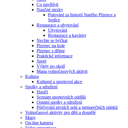
Co navštívit
Naučné stezky
Putování za historií Starého Plzence a
Sedlce
Restaurace a ubytování
Ubytování
Restaurace a kavárny
Nechte se hýčkat
Plzenec na kole
Plzenec s dětmi
Praktické informace
Sport
Výlety po okolí
Mapa volnočasových aktivit
Kultura
Kulturní a sportovní akce
Spolky a sdružení
Hasiči
Seznam sportovních oddílů
Ostatní spolky a sdružení
Půjčování pivních setů a jarmarečních stánků
Volnočasové aktivity pro děti a dospělé
Mapy
On-line kamera
Video prezentace