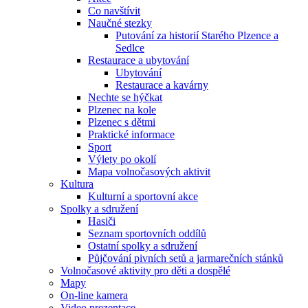
Co navštívit
Naučné stezky
Putování za historií Starého Plzence a
Sedlce
Restaurace a ubytování
Ubytování
Restaurace a kavárny
Nechte se hýčkat
Plzenec na kole
Plzenec s dětmi
Praktické informace
Sport
Výlety po okolí
Mapa volnočasových aktivit
Kultura
Kulturní a sportovní akce
Spolky a sdružení
Hasiči
Seznam sportovních oddílů
Ostatní spolky a sdružení
Půjčování pivních setů a jarmarečních stánků
Volnočasové aktivity pro děti a dospělé
Mapy
On-line kamera
Video prezentace