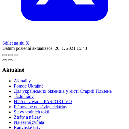
Sdílet na síti X
Datum poslední aktualizace:
26. 1. 2021 15:43
Aktuálně
Aktuality
Pomoc Ukrajině
Для українських біженців у місті Старий Пльзень
Jízdní řády
Hlášení závad a PASPORT VO
Plánované odstávky elektřiny
Stavy vodních toků
Ztráty a nálezy
Nalezená zvířata
Radyňské listy