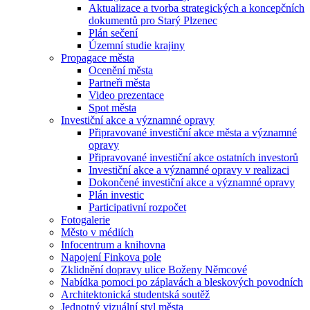
Aktualizace a tvorba strategických a koncepčních
dokumentů pro Starý Plzenec
Plán sečení
Územní studie krajiny
Propagace města
Ocenění města
Partneři města
Video prezentace
Spot města
Investiční akce a významné opravy
Připravované investiční akce města a významné
opravy
Připravované investiční akce ostatních investorů
Investiční akce a významné opravy v realizaci
Dokončené investiční akce a významné opravy
Plán investic
Participativní rozpočet
Fotogalerie
Město v médiích
Infocentrum a knihovna
Napojení Finkova pole
Zklidnění dopravy ulice Boženy Němcové
Nabídka pomoci po záplavách a bleskových povodních
Architektonická studentská soutěž
Jednotný vizuální styl města