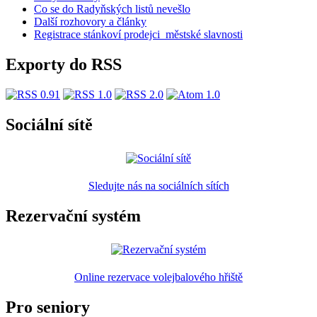
Co se do Radyňských listů nevešlo
Další rozhovory a články
Registrace stánkoví prodejci_městské slavnosti
Exporty do RSS
Sociální sítě
Sledujte nás na sociálních sítích
Rezervační systém
Online rezervace volejbalového hřiště
Pro seniory