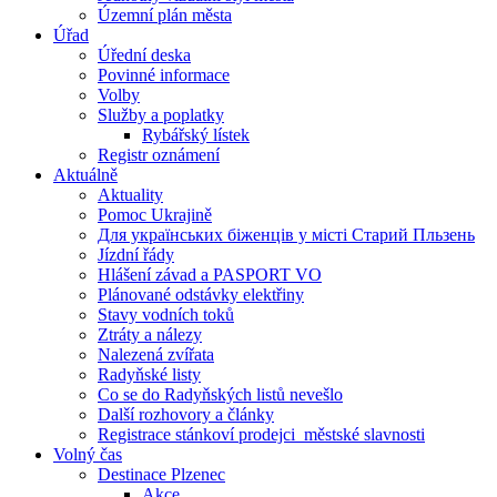
Územní plán města
Úřad
Úřední deska
Povinné informace
Volby
Služby a poplatky
Rybářský lístek
Registr oznámení
Aktuálně
Aktuality
Pomoc Ukrajině
Для українських біженців у місті Старий Пльзень
Jízdní řády
Hlášení závad a PASPORT VO
Plánované odstávky elektřiny
Stavy vodních toků
Ztráty a nálezy
Nalezená zvířata
Radyňské listy
Co se do Radyňských listů nevešlo
Další rozhovory a články
Registrace stánkoví prodejci_městské slavnosti
Volný čas
Destinace Plzenec
Akce