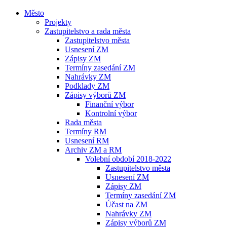
Město
Projekty
Zastupitelstvo a rada města
Zastupitelstvo města
Usnesení ZM
Zápisy ZM
Termíny zasedání ZM
Nahrávky ZM
Podklady ZM
Zápisy výborů ZM
Finanční výbor
Kontrolní výbor
Rada města
Termíny RM
Usnesení RM
Archiv ZM a RM
Volební období 2018-2022
Zastupitelstvo města
Usnesení ZM
Zápisy ZM
Termíny zasedání ZM
Účast na ZM
Nahrávky ZM
Zápisy výborů ZM