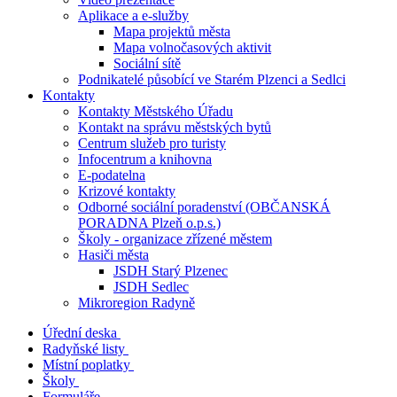
Aplikace a e-služby
Mapa projektů města
Mapa volnočasových aktivit
Sociální sítě
Podnikatelé působící ve Starém Plzenci a Sedlci
Kontakty
Kontakty Městského Úřadu
Kontakt na správu městských bytů
Centrum služeb pro turisty
Infocentrum a knihovna
E-podatelna
Krizové kontakty
Odborné sociální poradenství (OBČANSKÁ
PORADNA Plzeň o.p.s.)
Školy - organizace zřízené městem
Hasiči města
JSDH Starý Plzenec
JSDH Sedlec
Mikroregion Radyně
Úřední deska
Radyňské listy
Místní poplatky
Školy
Formuláře