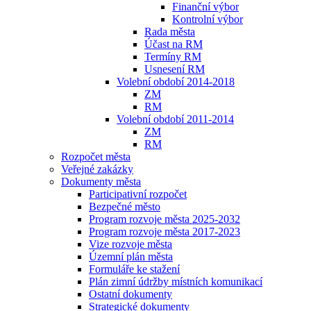
Finanční výbor
Kontrolní výbor
Rada města
Účast na RM
Termíny RM
Usnesení RM
Volební období 2014-2018
ZM
RM
Volební období 2011-2014
ZM
RM
Rozpočet města
Veřejné zakázky
Dokumenty města
Participativní rozpočet
Bezpečné město
Program rozvoje města 2025-2032
Program rozvoje města 2017-2023
Vize rozvoje města
Územní plán města
Formuláře ke stažení
Plán zimní údržby místních komunikací
Ostatní dokumenty
Strategické dokumenty