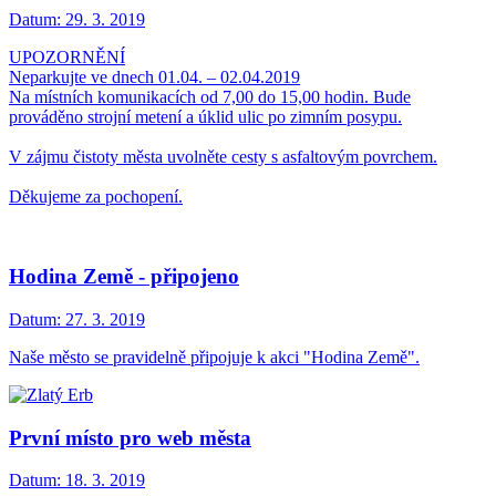
Datum:
29. 3. 2019
UPOZORNĚNÍ
Neparkujte ve dnech 01.04. – 02.04.2019
Na místních komunikacích od 7,00 do 15,00 hodin. Bude
prováděno strojní metení a úklid ulic po zimním posypu.
V zájmu čistoty města uvolněte cesty s asfaltovým povrchem.
Děkujeme za pochopení.
Hodina Země - připojeno
Datum:
27. 3. 2019
Naše město se pravidelně připojuje k akci "Hodina Země".
První místo pro web města
Datum:
18. 3. 2019