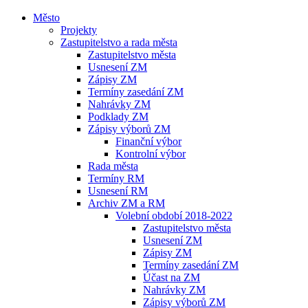
Město
Projekty
Zastupitelstvo a rada města
Zastupitelstvo města
Usnesení ZM
Zápisy ZM
Termíny zasedání ZM
Nahrávky ZM
Podklady ZM
Zápisy výborů ZM
Finanční výbor
Kontrolní výbor
Rada města
Termíny RM
Usnesení RM
Archiv ZM a RM
Volební období 2018-2022
Zastupitelstvo města
Usnesení ZM
Zápisy ZM
Termíny zasedání ZM
Účast na ZM
Nahrávky ZM
Zápisy výborů ZM