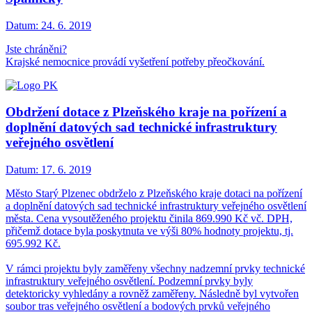
Datum:
24. 6. 2019
Jste chráněni?
Krajské nemocnice provádí vyšetření potřeby přeočkování.
Obdržení dotace z Plzeňského kraje na pořízení a
doplnění datových sad technické infrastruktury
veřejného osvětlení
Datum:
17. 6. 2019
Město Starý Plzenec obdrželo z Plzeňského kraje dotaci na pořízení
a doplnění datových sad technické infrastruktury veřejného osvětlení
města. Cena vysoutěženého projektu činila 869.990 Kč vč. DPH,
přičemž dotace byla poskytnuta ve výši 80% hodnoty projektu, tj.
695.992 Kč.
V rámci projektu byly zaměřeny všechny nadzemní prvky technické
infrastruktury veřejného osvětlení. Podzemní prvky byly
detektoricky vyhledány a rovněž zaměřeny. Následně byl vytvořen
soubor tras veřejného osvětlení a bodových prvků veřejného