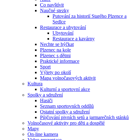
Co navštívit
Naučné stezky
Putování za historií Starého Plzence a
Sedlce
Restaurace a ubytování
Ubytování
Restaurace a kavárny
Nechte se hýčkat
Plzenec na kole
Plzenec s dětmi
Praktické informace
Sport
Výlety po okolí
Mapa volnočasových aktivit
Kultura
Kulturní a sportovní akce
Spolky a sdružení
Hasiči
Seznam sportovních oddílů
Ostatní spolky a sdružení
Půjčování pivních setů a jarmarečních stánků
Volnočasové aktivity pro děti a dospělé
Mapy
On-line kamera
Video prezentace