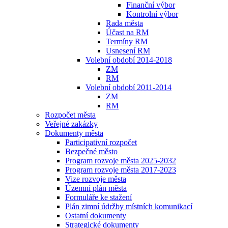
Finanční výbor
Kontrolní výbor
Rada města
Účast na RM
Termíny RM
Usnesení RM
Volební období 2014-2018
ZM
RM
Volební období 2011-2014
ZM
RM
Rozpočet města
Veřejné zakázky
Dokumenty města
Participativní rozpočet
Bezpečné město
Program rozvoje města 2025-2032
Program rozvoje města 2017-2023
Vize rozvoje města
Územní plán města
Formuláře ke stažení
Plán zimní údržby místních komunikací
Ostatní dokumenty
Strategické dokumenty