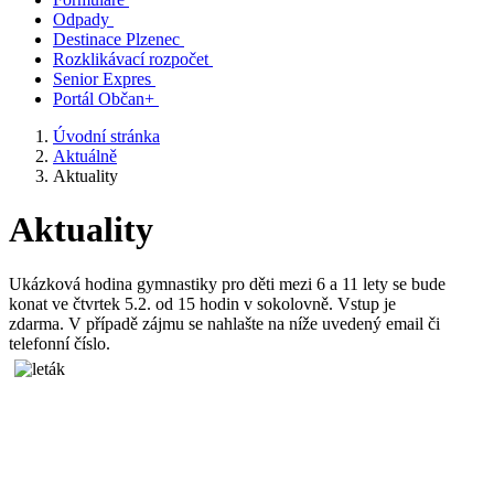
Odpady
Destinace Plzenec
Rozklikávací rozpočet
Senior Expres
Portál Občan+
Úvodní stránka
Aktuálně
Aktuality
Aktuality
Ukázková hodina gymnastiky pro děti mezi 6 a 11 lety se bude
konat ve čtvrtek 5.2. od 15 hodin v sokolovně. Vstup je
zdarma. V případě zájmu se nahlašte na níže uvedený email či
telefonní číslo.