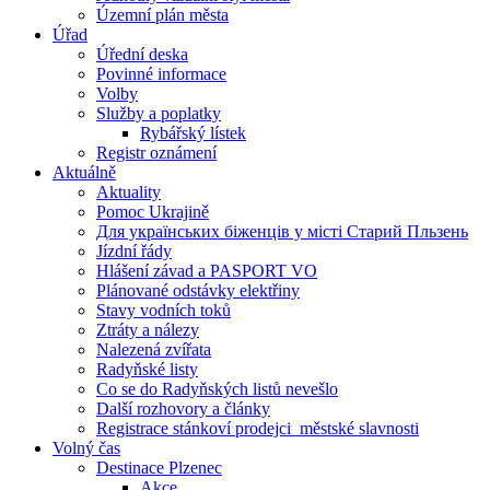
Územní plán města
Úřad
Úřední deska
Povinné informace
Volby
Služby a poplatky
Rybářský lístek
Registr oznámení
Aktuálně
Aktuality
Pomoc Ukrajině
Для українських біженців у місті Старий Пльзень
Jízdní řády
Hlášení závad a PASPORT VO
Plánované odstávky elektřiny
Stavy vodních toků
Ztráty a nálezy
Nalezená zvířata
Radyňské listy
Co se do Radyňských listů nevešlo
Další rozhovory a články
Registrace stánkoví prodejci_městské slavnosti
Volný čas
Destinace Plzenec
Akce