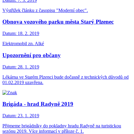
Datum:
7. 3. 2019
Výstřižek článku z časopisu "Moderní obec".
Obnova vozového parku města Starý Plzenec
Datum:
18. 2. 2019
Elektromobil zn. Alké
Upozornění pro občany
Datum:
28. 1. 2019
Lékárna ve Starém Plzenci bude dočasně z technických důvodů od
01.02.2019 uzavřena.
Brigáda - hrad Radyně 2019
Datum:
23. 1. 2019
Přijmeme brigádníky do pokladny hradu Radyně na turistickou
sezónu 2019. Více informací v příloze č. 1.