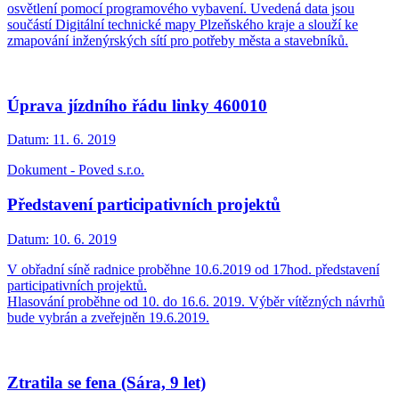
osvětlení pomocí programového vybavení. Uvedená data jsou
součástí Digitální technické mapy Plzeňského kraje a slouží ke
zmapování inženýrských sítí pro potřeby města a stavebníků.
Úprava jízdního řádu linky 460010
Datum:
11. 6. 2019
Dokument - Poved s.r.o.
Představení participativních projektů
Datum:
10. 6. 2019
V obřadní síně radnice proběhne 10.6.2019 od 17hod. představení
participativních projektů.
Hlasování proběhne od 10. do 16.6. 2019. Výběr vítězných návrhů
bude vybrán a zveřejněn 19.6.2019.
Ztratila se fena (Sára, 9 let)