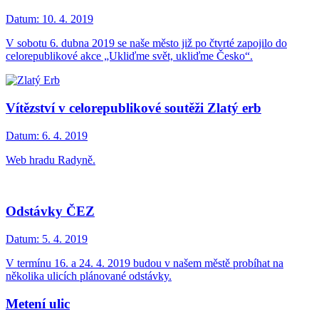
Datum:
10. 4. 2019
V sobotu 6. dubna 2019 se naše město již po čtvrté zapojilo do
celorepublikové akce „Ukliďme svět, ukliďme Česko“.
Vítězství v celorepublikové soutěži Zlatý erb
Datum:
6. 4. 2019
Web hradu Radyně.
Odstávky ČEZ
Datum:
5. 4. 2019
V termínu 16. a 24. 4. 2019 budou v našem městě probíhat na
několika ulicích plánované odstávky.
Metení ulic