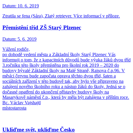
Datum:
10. 6. 2019
Ztratila se fena (Sára), Zlatý retriever. Více informací v příloze.
Přemístění tříd ZŠ Starý Plzenec
Datum:
5. 6. 2019
Vážení rodiče,
po dohodě vedení města a Základní školy Starý Plzenec Vás
informuji o tom, že z kapacitních důvodů bude výuka žáků dvou tříd
3.ročníku této školy přemístěna pro školní rok 2019 – 2020 do
budovy bývalé Základní školy na Malé Straně, Raisova č.p.96. V
měsíci červnu bude započata oprava těchto dvou tříd, šaten a
sociálních zařízení v této budově tak, aby bylo vše připraveno na
zahájení nového školního roku a nástup žáků do školy. Jedná se o
dočasné opatření do ukončení přístavby budovy školy na
Masarykově náměstí č.p., která by měla být zahájena v příštím roce.
Bc. Václav Vajshajtl
místostarosta
Ukliďme svět, ukliďme Česko