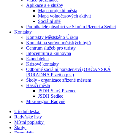
Aplikace a e-služby
Mapa projektů města
Mapa volnočasových aktivit
Sociální sítě
Podnikatelé působící ve Starém Plzenci a Sedlci
Kontakty
Kontakty Městského Úřadu
Kontakt na správu městských bytů
Centrum služeb pro turisty
Infocentrum a knihovna
E-podatelna
Krizové kontakty
Odborné sociální poradenství (OBČANSKÁ
PORADNA Plzeň o.p.s.)
Školy - organizace zřízené městem
Hasiči města
JSDH Starý Plzenec
JSDH Sedlec
Mikroregion Radyně
Úřední deska
Radyňské listy
Místní poplatky
Školy
Formuláře