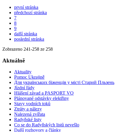
první stránka
předchozí stránka
7
8
9
další stránka
poslední stránka
Zobrazeno
241
-
258
ze 258
Aktuálně
Aktuality
Pomoc Ukrajině
Для українських біженців у місті Старий Пльзень
Jízdní řády
Hlášení závad a PASPORT VO
Plánované odstávky elektřiny
Stavy vodních toků
Ztráty a nálezy
Nalezená zvířata
Radyňské listy
Co se do Radyňských listů nevešlo
Další rozhovory a články