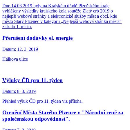
Dne 14.03.2019 byly na Krajském úřadě Plzeňského kraje
vyhlášeny výsledky krajského kola soutěže Zlatý erb 2019 o
nejlepší webové stránky a elektronické služby měst a obcí, kde
město Starý Plzenec v kategorii „Nejlepší webová stránka města“
získalo 1. místo.
Přerušení dodávky el. energie
Datum:
12. 3. 2019
Hálkova ulice
Výluky ČD pro 11. týden
Datum:
8. 3. 2019
Přehled výluk ČD pro 11. týden viz příloha.
Ocenění Města Starého Plzence v "Národní ceně za
společenskou odpovědnost".