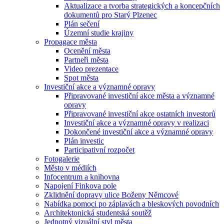
Aktualizace a tvorba strategických a koncepčních
dokumentů pro Starý Plzenec
Plán sečení
Územní studie krajiny
Propagace města
Ocenění města
Partneři města
Video prezentace
Spot města
Investiční akce a významné opravy
Připravované investiční akce města a významné
opravy
Připravované investiční akce ostatních investorů
Investiční akce a významné opravy v realizaci
Dokončené investiční akce a významné opravy
Plán investic
Participativní rozpočet
Fotogalerie
Město v médiích
Infocentrum a knihovna
Napojení Finkova pole
Zklidnění dopravy ulice Boženy Němcové
Nabídka pomoci po záplavách a bleskových povodních
Architektonická studentská soutěž
Jednotný vizuální styl města