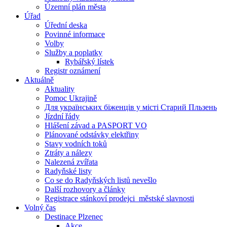
Územní plán města
Úřad
Úřední deska
Povinné informace
Volby
Služby a poplatky
Rybářský lístek
Registr oznámení
Aktuálně
Aktuality
Pomoc Ukrajině
Для українських біженців у місті Старий Пльзень
Jízdní řády
Hlášení závad a PASPORT VO
Plánované odstávky elektřiny
Stavy vodních toků
Ztráty a nálezy
Nalezená zvířata
Radyňské listy
Co se do Radyňských listů nevešlo
Další rozhovory a články
Registrace stánkoví prodejci_městské slavnosti
Volný čas
Destinace Plzenec
Akce