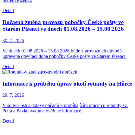
Starém Plzenci.
Detail
Dočasná změna provozu pobočky České pošty ve
Starém Plzenci ve dnech 01.08.2026 – 15.08.2026
30. 7.
2026
Ve dnech 01.08.2026 – 15.08.2026 bude z provozních důvodů
upravena otevírací doba pobočky České pošty ve Starém Plzenci.
Detail
Informace k průběhu úprav okolí rotundy na Hůrce
29. 7.
2026
V souvislosti s dotazy občanů k probíhajícím pracím u rotundy sv.
Petra a Pavla uvádíme ověřené informace.
Detail