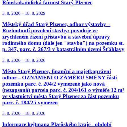
Římskokatolická farnost Starý Plzenec
3. 8.
2026
–
18. 8.
2029
Městský úřad Starý Plzenec, odbor výstavby –
Rozhodnutí povolení stavby: povoluje ve
zrychleném řízení přístavbu a stavební úpravy
rodinného domu (dále jen "stavba") na pozemku st.
p. 347, parc. č. 267/3 v katastrálním území Šťáhlavy
3. 8.
2026
–
18. 8.
2026
Město Starý Plzenec, finanční a majetkoprávní
odbor – OZNÁMENÍ O ZÁMĚRU SMĚNY části
pozemku parc. č. 204/2 vymezené jako nová
(nezapsaná) parcela parc. č. 204/161 o výměře 12 m²
ve vlastnictví města Starý Plzenec za část pozemku
parc. č. 184/25 vymezen
3. 8.
2026
–
18. 8.
2026
Informace hejtmana Plzeňského kraje - období