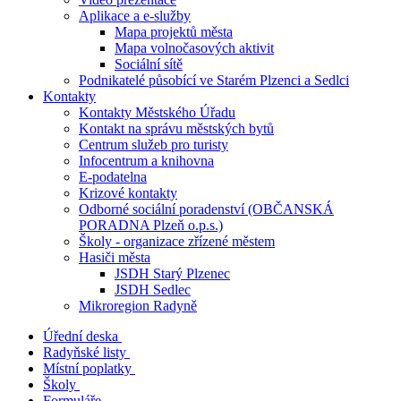
Aplikace a e-služby
Mapa projektů města
Mapa volnočasových aktivit
Sociální sítě
Podnikatelé působící ve Starém Plzenci a Sedlci
Kontakty
Kontakty Městského Úřadu
Kontakt na správu městských bytů
Centrum služeb pro turisty
Infocentrum a knihovna
E-podatelna
Krizové kontakty
Odborné sociální poradenství (OBČANSKÁ
PORADNA Plzeň o.p.s.)
Školy - organizace zřízené městem
Hasiči města
JSDH Starý Plzenec
JSDH Sedlec
Mikroregion Radyně
Úřední deska
Radyňské listy
Místní poplatky
Školy
Formuláře