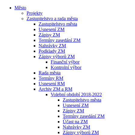
Město
Projekty
Zastupitelstvo a rada města
Zastupitelstvo města
Usnesení ZM
Zápisy ZM
Termíny zasedání ZM
Nahrávky ZM
Podklady ZM
Zápisy výborů ZM
Finanční výbor
Kontrolní výbor
Rada města
Termíny RM
Usnesení RM
Archiv ZM a RM
Volební období 2018-2022
Zastupitelstvo města
Usnesení ZM
Zápisy ZM
Termíny zasedání ZM
Účast na ZM
Nahrávky ZM
Zápisy výborů ZM