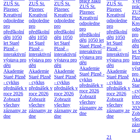
práce žáků
Výt
ZUŠ St.
ZUŠ St.
ZUŠ St.
ZUŠ St.
ZUŠ St.
prá
Plzenec
Plzenec
Plzenec
Plzenec
Plzenec
ZUŠ
Kreativní
Kreativní
Kreativní
Kreativní
Kreativní
Plz
odpoledne
odpoledne
odpoledne
odpoledne
odpoledne
Kre
pro
pro
pro
pro
pro
odp
předškolní
předškolní
předškolní
předškolní
předškolní
pro
děti
1050
děti
1050
děti
1050
děti
1050
děti
1050 let
pře
let Staré
let Staré
let Staré
let Staré
Staré Plzně –
děti
Plzně –
Plzně –
Plzně –
Plzně –
interaktivní
let 
interaktivní
interaktivní
interaktivní
interaktivní
výstava pro
Plz
výstava pro
výstava pro
výstava pro
výstava pro
děti
inte
děti
děti
děti
děti
Akademie
výs
Akademie
Akademie
Akademie
Akademie
Staré Plzně -
pro 
Staré Plzně
Staré Plzně
Staré Plzně
Staré Plzně
cyklus
Aka
- cyklus
- cyklus
- cyklus
- cyklus
přednášek v
Star
přednášek v
přednášek v
přednášek v
přednášek v
roce 2026
- cy
roce 2026
roce 2026
roce 2026
roce 2026
Zobrazit
pře
Zobrazit
Zobrazit
Zobrazit
Zobrazit
všechny
v ro
všechny
všechny
všechny
všechny
záznamy ze
202
záznamy ze
záznamy ze
záznamy ze
záznamy ze
dne
Zob
dne
dne
dne
dne
vše
záz
ze 
21