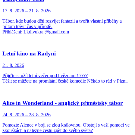
17. 8.
2026
–
21. 8.
2026
Tábor, kde budou děti rozvíjet fantazii a tvořit vlastní příběhy a
přitom trávit čas v přírodě.
Přihlášení: Lkdivukraj@gmail.com
Letní kino na Radyni
21. 8.
2026
Přijďte si užít letní večer pod hvězdami! ????
Těšit se můžete na promítání české komedie Někdo to rád v Plzni.
Alice in Wonderland - anglický příměstský tábor
24. 8.
2026
–
28. 8.
2026
Pomozte Alence v boji se zlou královnou. Obstojí s vaší pomocí ve
zkouškách a nalezne cestu zpět do svého světa?