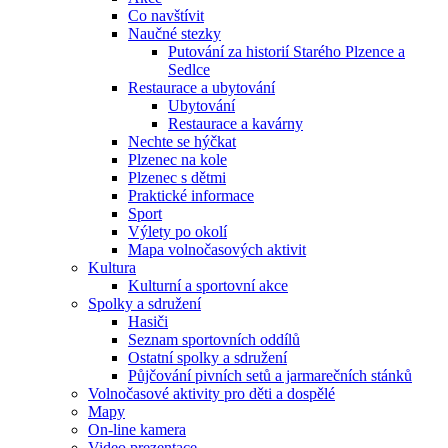
Co navštívit
Naučné stezky
Putování za historií Starého Plzence a
Sedlce
Restaurace a ubytování
Ubytování
Restaurace a kavárny
Nechte se hýčkat
Plzenec na kole
Plzenec s dětmi
Praktické informace
Sport
Výlety po okolí
Mapa volnočasových aktivit
Kultura
Kulturní a sportovní akce
Spolky a sdružení
Hasiči
Seznam sportovních oddílů
Ostatní spolky a sdružení
Půjčování pivních setů a jarmarečních stánků
Volnočasové aktivity pro děti a dospělé
Mapy
On-line kamera
Video prezentace