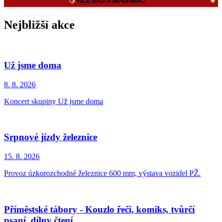
Nejbližší akce
Už jsme doma
8. 8.
2026
Koncert skupiny Už jsme doma
Srpnové jízdy železnice
15. 8.
2026
Provoz úzkorozchodné železnice 600 mm, výstava vozidel PŽ.
Příměstské tábory - Kouzlo řeči, komiks, tvůrčí
psaní, dílny čtení