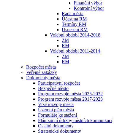
Finanční výbor
Kontrolní výbor
Rada města
Účast na RM
Termíny RM
Usnesení RM
Volební období 2014-2018
ZM
RM
Volební období 2011-2014
ZM
RM
Rozpočet města
Veřejné zakázky
Dokumenty města
Participativní rozpočet
Bezpečné město
Program rozvoje města 2025-2032
Program rozvoje města 2017-2023
Vize rozvoje města
Územní plán města
Formuláře ke stažení
Plán zimní údržby místních komunikací
Ostatní dokumenty
Strategické dokumenty