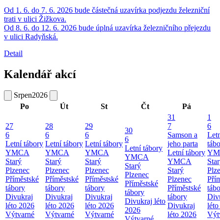
Od 1. 6. do 7. 6. 2026 bude částečná uzavírka podjezdu železniční
trati v ulici Žižkova.
Od 8. 6. do 12. 6. 2026 bude úplná uzavírka železničního přejezdu
v ulici Radyňská.
Detail
Kalendář akcí
Srpen
2026
Po
Út
St
Čt
Pá
31
1
27
28
29
7
6
30
6
6
6
Samson a
Let
6
Letní tábory
Letní tábory
Letní tábory
jeho parta
táb
Letní tábory
YMCA
YMCA
YMCA
Letní tábory
YM
YMCA
Starý
Starý
Starý
YMCA
Sta
Starý
Plzenec
Plzenec
Plzenec
Starý
Plz
Plzenec
Příměstské
Příměstské
Příměstské
Plzenec
Pří
Příměstské
tábory
tábory
tábory
Příměstské
táb
tábory
Divukraj
Divukraj
Divukraj
tábory
Div
Divukraj léto
léto 2026
léto 2026
léto 2026
Divukraj
lét
2026
Výtvarné
Výtvarné
Výtvarné
léto 2026
Výt
Výtvarné