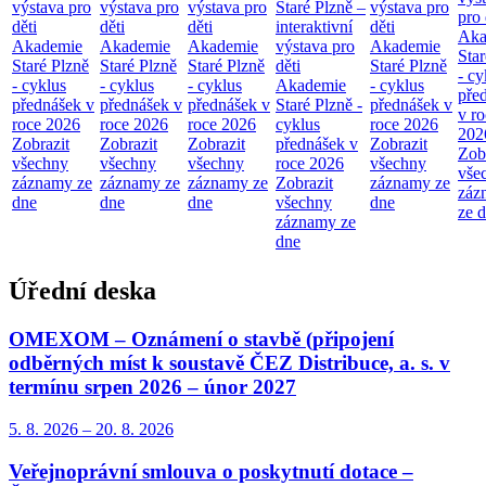
výstava pro
výstava pro
výstava pro
Staré Plzně –
výstava pro
pro 
děti
děti
děti
interaktivní
děti
Aka
Akademie
Akademie
Akademie
výstava pro
Akademie
Star
Staré Plzně
Staré Plzně
Staré Plzně
děti
Staré Plzně
- cy
- cyklus
- cyklus
- cyklus
Akademie
- cyklus
pře
přednášek v
přednášek v
přednášek v
Staré Plzně -
přednášek v
v ro
roce 2026
roce 2026
roce 2026
cyklus
roce 2026
202
Zobrazit
Zobrazit
Zobrazit
přednášek v
Zobrazit
Zob
všechny
všechny
všechny
roce 2026
všechny
vše
záznamy ze
záznamy ze
záznamy ze
Zobrazit
záznamy ze
záz
dne
dne
dne
všechny
dne
ze 
záznamy ze
dne
Úřední deska
OMEXOM – Oznámení o stavbě (připojení
odběrných míst k soustavě ČEZ Distribuce, a. s. v
termínu srpen 2026 – únor 2027
5. 8.
2026
–
20. 8.
2026
Veřejnoprávní smlouva o poskytnutí dotace –