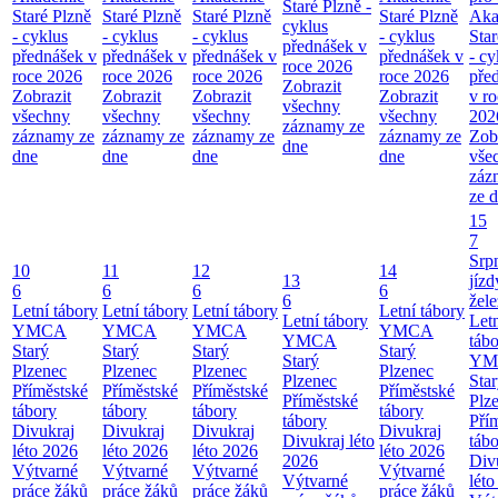
Staré Plzně -
Staré Plzně
Staré Plzně
Staré Plzně
Staré Plzně
Aka
cyklus
- cyklus
- cyklus
- cyklus
- cyklus
Star
přednášek v
přednášek v
přednášek v
přednášek v
přednášek v
- cy
roce 2026
roce 2026
roce 2026
roce 2026
roce 2026
pře
Zobrazit
Zobrazit
Zobrazit
Zobrazit
Zobrazit
v ro
všechny
všechny
všechny
všechny
všechny
202
záznamy ze
záznamy ze
záznamy ze
záznamy ze
záznamy ze
Zob
dne
dne
dne
dne
dne
vše
záz
ze 
15
7
Srp
10
11
12
14
13
jízd
6
6
6
6
6
žele
Letní tábory
Letní tábory
Letní tábory
Letní tábory
Letní tábory
Let
YMCA
YMCA
YMCA
YMCA
YMCA
táb
Starý
Starý
Starý
Starý
Starý
YM
Plzenec
Plzenec
Plzenec
Plzenec
Plzenec
Sta
Příměstské
Příměstské
Příměstské
Příměstské
Příměstské
Plz
tábory
tábory
tábory
tábory
tábory
Pří
Divukraj
Divukraj
Divukraj
Divukraj
Divukraj léto
táb
léto 2026
léto 2026
léto 2026
léto 2026
2026
Div
Výtvarné
Výtvarné
Výtvarné
Výtvarné
Výtvarné
lét
práce žáků
práce žáků
práce žáků
práce žáků