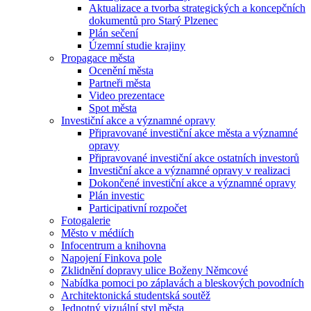
Aktualizace a tvorba strategických a koncepčních
dokumentů pro Starý Plzenec
Plán sečení
Územní studie krajiny
Propagace města
Ocenění města
Partneři města
Video prezentace
Spot města
Investiční akce a významné opravy
Připravované investiční akce města a významné
opravy
Připravované investiční akce ostatních investorů
Investiční akce a významné opravy v realizaci
Dokončené investiční akce a významné opravy
Plán investic
Participativní rozpočet
Fotogalerie
Město v médiích
Infocentrum a knihovna
Napojení Finkova pole
Zklidnění dopravy ulice Boženy Němcové
Nabídka pomoci po záplavách a bleskových povodních
Architektonická studentská soutěž
Jednotný vizuální styl města