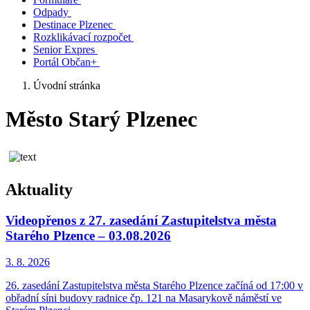
Odpady
Destinace Plzenec
Rozklikávací rozpočet
Senior Expres
Portál Občan+
Úvodní stránka
Město Starý Plzenec
Aktuality
Videopřenos z 27. zasedání Zastupitelstva města
Starého Plzence – 03.08.2026
3. 8.
2026
26. zasedání Zastupitelstva města Starého Plzence začíná od 17:00 v
obřadní síni budovy radnice čp. 121 na Masarykově náměstí ve